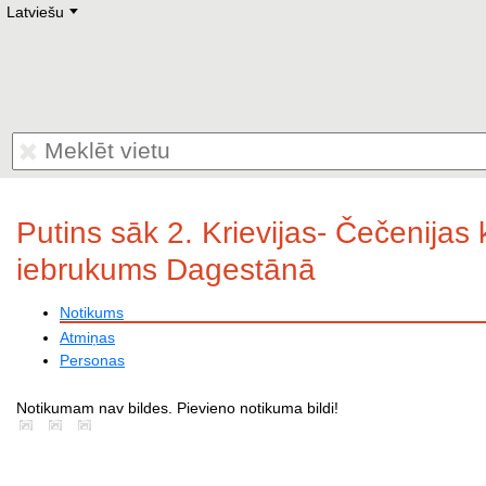
Latviešu
Deutsch
E
English
Русский
Lietuvių
Latviešu
Francais
Polski
Hebrew
Український
Eestikeelne
Putins sāk 2. Krievijas- Čečenijas
iebrukums Dagestānā
Notikums
Atmiņas
Personas
Notikumam nav bildes. Pievieno notikuma bildi!