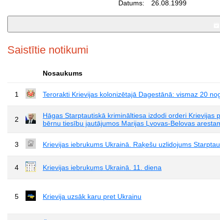
Datums:
26.08.1999
Saistītie notikumi
Nosaukums
1
Terorakti Krievijas kolonizētajā Dagestānā: vismaz 20 noga
Hāgas Starptautiskā krimināltiesa izdodi orderi Krievijas
2
bērnu tiesību jautājumos Marijas Ļvovas-Belovas aresta
3
Krievijas iebrukums Ukrainā. Raķešu uzlidojums Starpta
4
Krievijas iebrukums Ukrainā. 11. diena
5
Krievija uzsāk karu pret Ukrainu