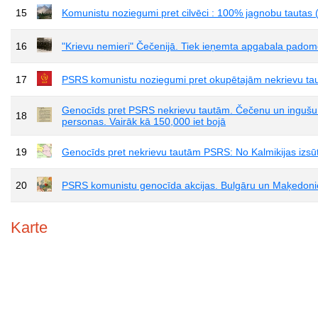
15
Komunistu noziegumi pret cilvēci : 100% jagnobu tautas (
16
"Krievu nemieri" Čečenijā. Tiek ieņemta apgabala pado
17
PSRS komunistu noziegumi pret okupētajām nekrievu taut
Genocīds pret PSRS nekrievu tautām. Čečenu un ingušu 
18
personas. Vairāk kā 150,000 iet bojā
19
Genocīds pret nekrievu tautām PSRS: No Kalmikijas izsūta
20
PSRS komunistu genocīda akcijas. Bulgāru un Maķedonieš
Karte