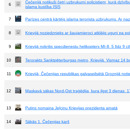
Čečenijā notikuši četri uzbrukumi policistiem, kurā dzīvību
6
islama kustība ISIS
7
Parīzes centrā kārtējs islama terorista uzbrukums. Ar nazi n
8
Krievijā noziedznieks ar šaujamieroci atklājis uguni pa pol
9
Krievijā nokritis specdienestu helikopters MI-8. 5 līdz 9 ci
10
Terorakts Sanktpēterburgas metro, Krievijā. Vismaz 14 b
11
Krievijā, Čečenijas republikas galvaspilsētā Groznijā noti
12
Maskavā sākas Nord-Ost traģēdija, kura ilgst 3 dienas. 1
13
Putins nomaina Jeļcinu Krievijas prezidenta amatā
14
Sākās 1. Čečenijas karš