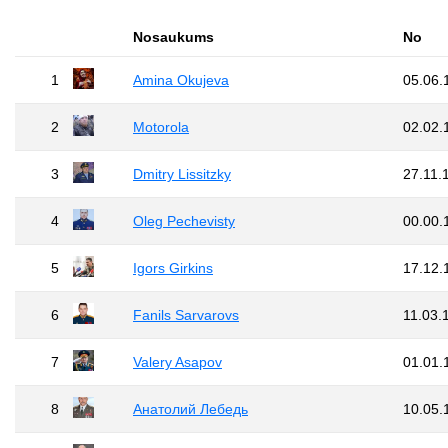
Nosaukums
No
1
Amina Okujeva
05.06.
2
Motorola
02.02.
3
Dmitry Lissitzky
27.11.
4
Oleg Pechevisty
00.00.
5
Igors Girkins
17.12.
6
Fanils Sarvarovs
11.03.
7
Valery Asapov
01.01.
8
Анатолий Лебедь
10.05.