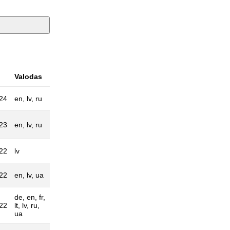
Valodas
24
en, lv, ru
23
en, lv, ru
22
lv
22
en, lv, ua
de, en, fr,
22
lt, lv, ru,
ua