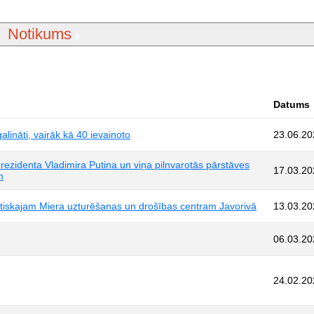
Notikums
Datums
lināti, vairāk kā 40 ievainoto
23.06.20
 prezidenta Vladimira Putina un viņa pilnvarotās pārstāves
17.03.20
m
utiskajam Miera uzturēšanas un drošības centram Javorivā
13.03.20
06.03.20
24.02.20