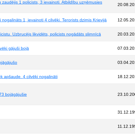
 zaudējis 1 policists, 3 ievainoti. Atbildību uzņēmusies
20.08.20
ogalināts 1, ievainoti 4 cilvēki. Terorists dzimis Krievijā
12.05.20
icistu. Uzbrucējs likvidēts, policists nogādāts slimnīcā
20.03.20
lvēki gājuši bojā
07.03.20
ojāgājušo
03.04.20
ek apšaude. 4 cilvēki nogalināti
18.12.20
73 bojāgājušie
23.10.20
31.12.19
11.12.19