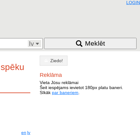
LOGIN
Meklēt
lv
Ziedo!
s spēku
Reklāma
Vieta Jūsu reklāmai
Šeit iespējams ievietot 180px platu baneri.
Sīkāk
par baneriem
.
en
lv