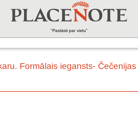
Pastāsti par vietu
 karu. Formālais iegansts- Čečenija