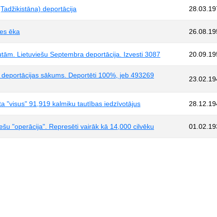
Tadžikistāna) deportācija
28.03.19
mes ēka
26.08.19
ām. Lietuviešu Septembra deportācija. Izvesti 3087
20.09.19
deportācijas sākums. Deportēti 100%, jeb 493269
23.02.19
 "visus" 91,919 kalmiku tautības iedzīvotājus
28.12.19
u "operācija". Represēti vairāk kā 14,000 cilvēku
01.02.19