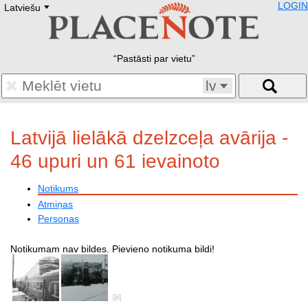
LOGIN
Latviešu
Deutsch
E
English
Русский
Lietuvių
Pastāsti par vietu
Latviešu
Francais
lv
Polski
Hebrew
Український
Latvijā lielākā dzelzceļa avārija -
Eestikeelne
46 upuri un 61 ievainoto
Notikums
Atmiņas
Personas
Notikumam nav bildes. Pievieno notikuma bildi!