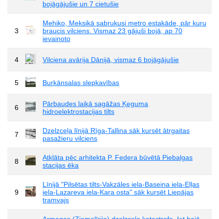
bojāgājušie un 7 cietušie
Mehiko, Meksikā sabrukusi metro estakāde, pār kuru
3
braucis vilciens. Vismaz 23 gājuši bojā, ap 70
ievainoto
4
Vilciena avārija Dānijā, vismaz 6 bojāgājušie
5
Burkānsalas slepkavības
Pārbaudes laikā sagāžas Ķeguma
6
hidroelektrostacijas tilts
Dzelzceļa līnijā Rīga-Tallina sāk kursēt ātrgaitas
7
pasažieru vilciens
Atklāta pēc arhitekta P. Federa būvētā Piebalgas
8
stacijas ēka
Līnijā "Pilsētas tilts-Vakzāles iela-Baseina iela-Eļļas
9
iela-Lazareva iela-Kara osta" sāk kursēt Liepājas
tramvajs
Armagas (Ziemeļīrija) dzelzceļa katastrofa. Iet bojā