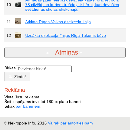
10
78 cilvēki, no kuriem trešdaļa ir bērni, kuri devušies
svētdienas skolas ekskursijā.
11
Atklāta Rīgas-Valkas dzelzceļa līnija
12
Uzsākta dzelzceļa līnijas Rīga-Tukums būve
Atmiņas
Birkas
Ziedo!
Reklāma
Vieta Jūsu reklāmai
Šeit iespējams ievietot 180px platu baneri.
Sīkāk
par baneriem
.
© Nekropole Info, 2016
Vairāk par autortiesībām