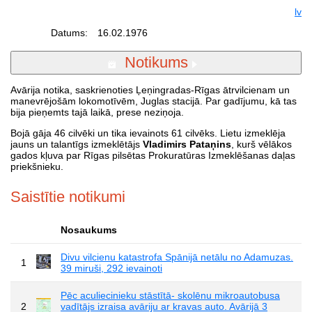
lv
Datums:
16.02.1976
Notikums
Avārija notika, saskrienoties Ļeņingradas-Rīgas ātrvilcienam un
manevrējošām lokomotīvēm, Juglas stacijā. Par gadījumu, kā tas
bija pieņemts tajā laikā, prese neziņoja.
Bojā gāja 46 cilvēki un tika ievainots 61 cilvēks. Lietu izmeklēja
jauns un talantīgs izmeklētājs
Vladimirs Pataņins
, kurš vēlākos
gados kļuva par Rīgas pilsētas Prokuratūras Izmeklēšanas daļas
priekšnieku.
Saistītie notikumi
Nosaukums
Divu vilcienu katastrofa Spānijā netālu no Adamuzas.
1
39 miruši, 292 ievainoti
Pēc aculiecinieku stāstītā- skolēnu mikroautobusa
2
vadītājs izraisa avāriju ar kravas auto. Avārijā 3