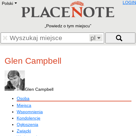
LOGIN
Polski
Deutsch
E
English
Русский
Lietuvių
Powiedz o tym miejscu
Latviešu
Francais
pl
Polski
Hebrew
Український
Glen Campbell
Eestikeelne
Glen Campbell
Osoba
Miejsca
Wspomnienia
Kondolencje
Ogłoszenia
Związki