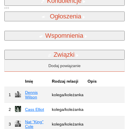
Kondolencje
Ogłoszenia
Wspomnienia
Związki
Dodaj powiązanie
Imię
Rodzaj relacji
Opis
Dennis
1
kolega/koleżanka
Wilson
2
Cass Elliot
kolega/koleżanka
Nat "King"
3
kolega/koleżanka
Cole