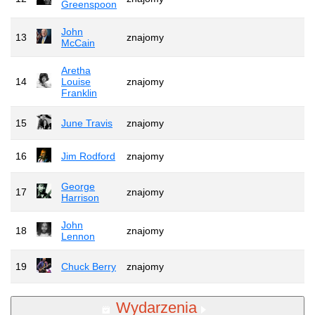
Greenspoon
John
13
znajomy
McCain
Aretha
14
Louise
znajomy
Franklin
15
June Travis
znajomy
16
Jim Rodford
znajomy
George
17
znajomy
Harrison
John
18
znajomy
Lennon
19
Chuck Berry
znajomy
Wydarzenia