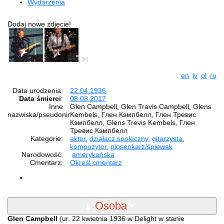
Wydarzenia
Dodaj nowe zdjęcie!
en
lv
pl
ru
Data urodzenia:
22.04.1936
Data śmierci
:
08.08.2017
Inne
Glen Campbell, Glen Travis Campbell, Glens
nazwiska/pseudonimy:
Kembels, Глен Кэмпбелл, Глен Тревис
Кэмпбелл, Glens Trevis Kembels, Глен
Тревис Кэмпбелл
Kategorie:
aktor
,
działacz społeczny
,
gitarzysta
,
kompozytor
,
piosenkarz/śpiewak
Narodowość:
amerykańska
Cmentarz:
Określ cmentarz
Osoba
Glen Campbell
(ur. 22 kwietnia 1936 w Delight w stanie