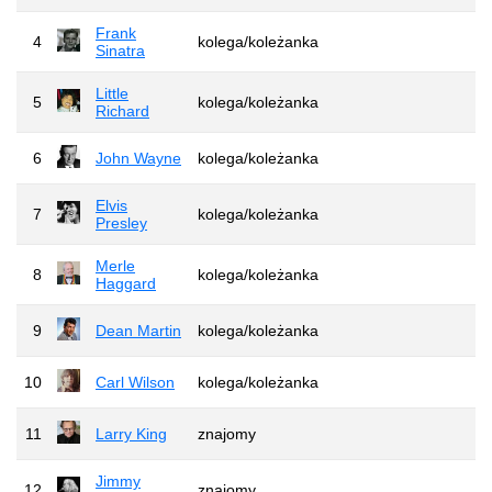
Frank
4
kolega/koleżanka
Sinatra
Little
5
kolega/koleżanka
Richard
6
John Wayne
kolega/koleżanka
Elvis
7
kolega/koleżanka
Presley
Merle
8
kolega/koleżanka
Haggard
9
Dean Martin
kolega/koleżanka
10
Carl Wilson
kolega/koleżanka
11
Larry King
znajomy
Jimmy
12
znajomy