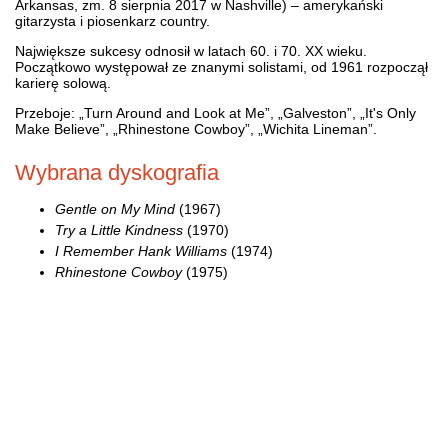
Arkansas, zm. 8 sierpnia 2017 w Nashville) – amerykański
gitarzysta i piosenkarz country.
Największe sukcesy odnosił w latach 60. i 70. XX wieku.
Początkowo występował ze znanymi solistami, od 1961 rozpoczął
karierę solową.
Przeboje: „Turn Around and Look at Me”, „Galveston”, „It's Only
Make Believe”, „Rhinestone Cowboy”, „Wichita Lineman”.
Wybrana dyskografia
Gentle on My Mind
(1967)
Try a Little Kindness
(1970)
I Remember Hank Williams
(1974)
Rhinestone Cowboy
(1975)