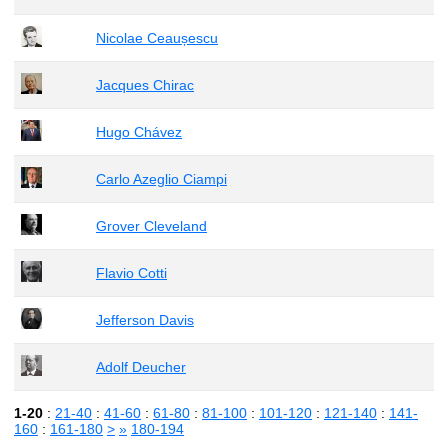
Nicolae Ceaușescu
Jacques Chirac
Hugo Chávez
Carlo Azeglio Ciampi
Grover Cleveland
Flavio Cotti
Jefferson Davis
Adolf Deucher
1-20
:
21-40
:
41-60
:
61-80
:
81-100
:
101-120
:
121-140
:
141-
160
:
161-180
>
»
180-194