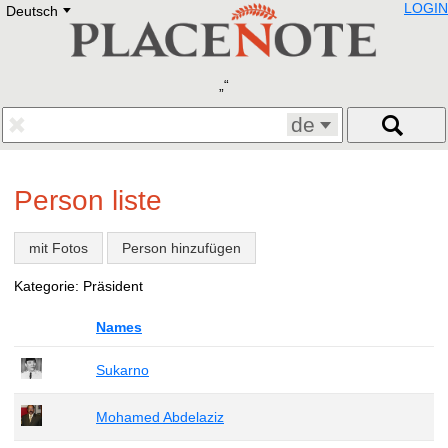
LOGIN
Deutsch
Deutsch
E
English
Русский
Lietuvių
Latviešu
Francais
de
Polski
Hebrew
Український
Person liste
Eestikeelne
mit Fotos
Person hinzufügen
Kategorie: Präsident
Names
Sukarno
Mohamed Abdelaziz