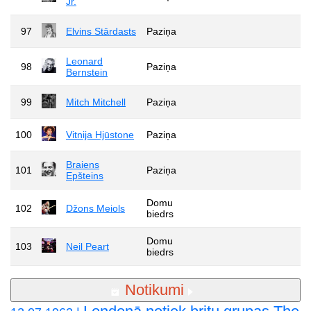
Jr.
97
Elvins Stārdasts
Paziņa
Leonard
98
Paziņa
Bernstein
99
Mitch Mitchell
Paziņa
100
Vitnija Hjūstone
Paziņa
Braiens
101
Paziņa
Epšteins
Domu
102
Džons Meiols
biedrs
Domu
103
Neil Peart
biedrs
Notikumi