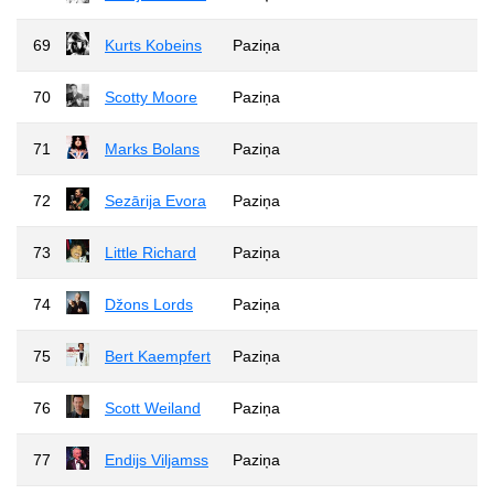
69
Kurts Kobeins
Paziņa
70
Scotty Moore
Paziņa
71
Marks Bolans
Paziņa
72
Sezārija Evora
Paziņa
73
Little Richard
Paziņa
74
Džons Lords
Paziņa
75
Bert Kaempfert
Paziņa
76
Scott Weiland
Paziņa
77
Endijs Viljamss
Paziņa