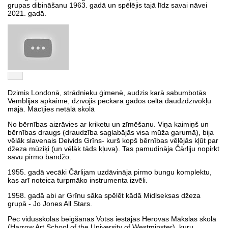
grupas dibināšanu 1963. gadā un spēlējis tajā līdz savai nāvei
2021. gadā.
Dzimis Londonā, strādnieku ģimenē, audzis karā sabumbotās
Vemblijas apkaimē, dzīvojis pēckara gados celtā daudzdzīvokļu
mājā. Mācījies netālā skolā
No bērnības aizrāvies ar kriketu un zīmēšanu. Viņa kaimiņš un
bērnības draugs (draudzība saglabājās visa mūža garumā), bija
vēlāk slavenais Deivids Grīns- kurš kopš bērnības vēlējās kļūt par
džeza mūziķi (un vēlāk tāds kļuva). Tas pamudināja Čārliju nopirkt
savu pirmo bandžo.
1955. gadā vecāki Čārlijam uzdāvināja pirmo bungu komplektu,
kas arī noteica turpmāko instrumenta izvēli.
1958. gadā abi ar Grīnu sāka spēlēt kādā Midlseksas džeza
grupā - Jo Jones All Stars.
Pēc vidusskolas beigšanas Votss iestājās Herovas Mākslas skolā
(Harrow Art School of the University of Westminster), kuru