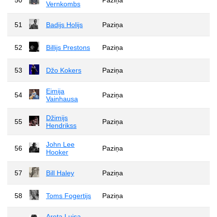
Vernkombs
51
Badijs Holijs
Paziņa
52
Billijs Prestons
Paziņa
53
Džo Kokers
Paziņa
Eimija
54
Paziņa
Vainhausa
Džimijs
55
Paziņa
Hendrikss
John Lee
56
Paziņa
Hooker
57
Bill Haley
Paziņa
58
Toms Fogertijs
Paziņa
Areta Luisa