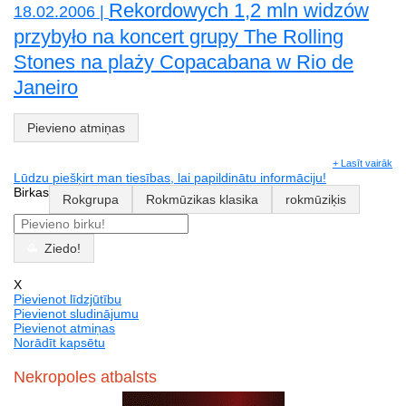
Rekordowych 1,2 mln widzów
18.02.2006 |
przybyło na koncert grupy The Rolling
Stones na plaży Copacabana w Rio de
Janeiro
Pievieno atmiņas
+ Lasīt vairāk
Lūdzu piešķirt man tiesības, lai papildinātu informāciju!
Birkas
Rokgrupa
Rokmūzikas klasika
rokmūziķis
Ziedo!
X
Pievienot līdzjūtību
Pievienot sludinājumu
Pievienot atmiņas
Norādīt kapsētu
Nekropoles atbalsts