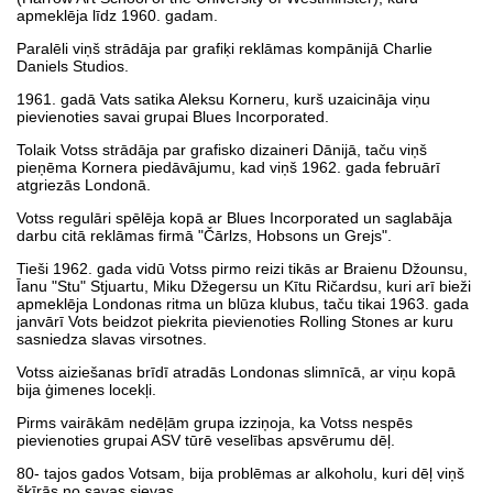
apmeklēja līdz 1960. gadam.
Paralēli viņš strādāja par grafiķi reklāmas kompānijā Charlie
Daniels Studios.
1961. gadā Vats satika Aleksu Korneru, kurš uzaicināja viņu
pievienoties savai grupai Blues Incorporated.
Tolaik Votss strādāja par grafisko dizaineri Dānijā, taču viņš
pieņēma Kornera piedāvājumu, kad viņš 1962. gada februārī
atgriezās Londonā.
Votss regulāri spēlēja kopā ar Blues Incorporated un saglabāja
darbu citā reklāmas firmā "Čārlzs, Hobsons un Grejs".
Tieši 1962. gada vidū Votss pirmo reizi tikās ar Braienu Džounsu,
Īanu "Stu" Stjuartu, Miku Džegersu un Kītu Ričardsu, kuri arī bieži
apmeklēja Londonas ritma un blūza klubus, taču tikai 1963. gada
janvārī Vots beidzot piekrita pievienoties Rolling Stones ar kuru
sasniedza slavas virsotnes.
Votss aiziešanas brīdī atradās Londonas slimnīcā, ar viņu kopā
bija ģimenes locekļi.
Pirms vairākām nedēļām grupa izziņoja, ka Votss nespēs
pievienoties grupai ASV tūrē veselības apsvērumu dēļ.
80- tajos gados Votsam, bija problēmas ar alkoholu, kuri dēļ viņš
šķīrās no savas sievas.