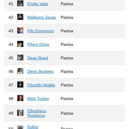
41
Endijs Vaits
Paziņa
42
Malkoms Jangs
Paziņa
43
Kīts Emersons
Paziņa
44
Pīters Grīns
Paziņa
45
Dean Reed
Paziņa
46
Deivs Brubeks
Paziņa
47
Džordžs Maikls
Paziņa
48
Mick Tucker
Paziņa
Džindžera
49
Paziņa
Rodžersa
Kolins
50
Paziņa