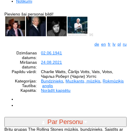
Notikumi
Pievieno šai personai bildi!
de
en
fr
lv
pl
ru
Dzimšanas
02.06.1941
datums:
Miršanas
24.08.2021
datums:
Papildu vārdi:
Charlie Watts, Čārlijs Votts, Vats, Votss,
Чарльз Роберт (Чарли) Уоттс
Kategorijas:
Bundzinieks
,
Muzikants, mūziķis
,
Rokmūziķis
Tautība:
anglis
Kapsēta:
Norādīt kapsētu
Par Personu
Britu grupas The Rolling Stones mūziķis, bundzinieks. Saistīts ar