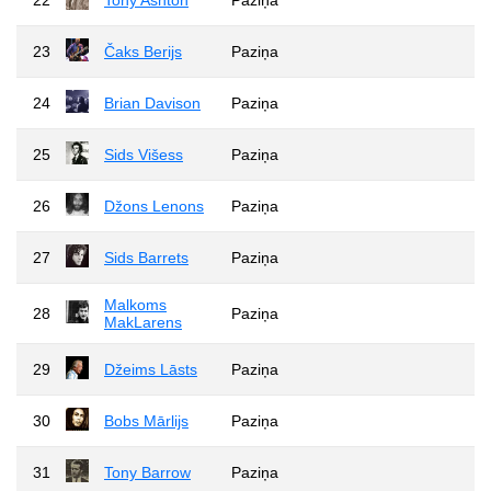
23
Čaks Berijs
Paziņa
24
Brian Davison
Paziņa
25
Sids Višess
Paziņa
26
Džons Lenons
Paziņa
27
Sids Barrets
Paziņa
Malkoms
28
Paziņa
MakLarens
29
Džeims Lāsts
Paziņa
30
Bobs Mārlijs
Paziņa
31
Tony Barrow
Paziņa