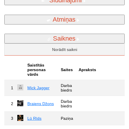
Sludinājumi
Atmiņas
Saiknes
Norādīt saikni
Saistītās
personas
Saites
Apraksts
vārds
Darba
1
Mick Jagger
biedrs
Darba
2
Braiens Džons
biedrs
3
Lū Rīds
Paziņa