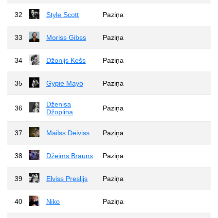
32
Style Scott
Paziņa
33
Moriss Gibss
Paziņa
34
Džonijs Kešs
Paziņa
35
Gypie Mayo
Paziņa
Dženisa
36
Paziņa
Džoplina
37
Mailss Deiviss
Paziņa
38
Džeims Brauns
Paziņa
39
Elviss Preslijs
Paziņa
40
Niko
Paziņa