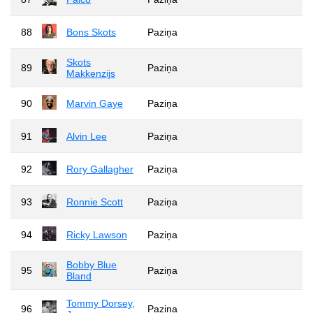
88
Bons Skots
Paziņa
Skots
89
Paziņa
Makkenzijs
90
Marvin Gaye
Paziņa
91
Alvin Lee
Paziņa
92
Rory Gallagher
Paziņa
93
Ronnie Scott
Paziņa
94
Ricky Lawson
Paziņa
Bobby Blue
95
Paziņa
Bland
Tommy Dorsey,
96
Paziņa