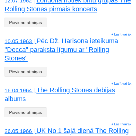
Londonā notiek britu grupas The
12.07.1962 |
Rolling Stones pirmais koncerts
Pievieno atmiņas
+ Lasīt vairāk
Pēc Dž. Harisona ieteikuma
10.05.1963 |
"Decca" paraksta līgumu ar "Rolling
Stones"
Pievieno atmiņas
+ Lasīt vairāk
The Rolling Stones debijas
16.04.1964 |
albums
Pievieno atmiņas
+ Lasīt vairāk
UK No.1 šajā dienā The Rolling
26.05.1966 |