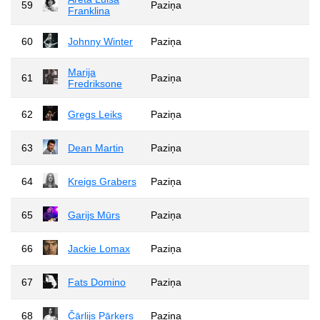
59
Paziņa
Franklina
60
Johnny Winter
Paziņa
Marija
61
Paziņa
Fredriksone
62
Gregs Leiks
Paziņa
63
Dean Martin
Paziņa
64
Kreigs Grabers
Paziņa
65
Garijs Mūrs
Paziņa
66
Jackie Lomax
Paziņa
67
Fats Domino
Paziņa
68
Čārlijs Pārkers
Paziņa