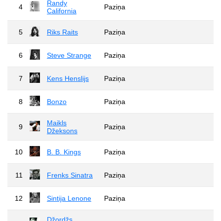
Randy
4
Paziņa
California
5
Riks Raits
Paziņa
6
Steve Strange
Paziņa
7
Kens Henslijs
Paziņa
8
Bonzo
Paziņa
Maikls
9
Paziņa
Džeksons
10
B. B. Kings
Paziņa
11
Frenks Sinatra
Paziņa
12
Sintija Lenone
Paziņa
Džordžs