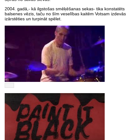
2004. gadā,- kā ilgstošas smēķēšanas sekas- tika konstatēts
balsenes vēzis, taču no šīm veselības kaitēm Votsam izdevās
izārstēties un turpināt spēlet.