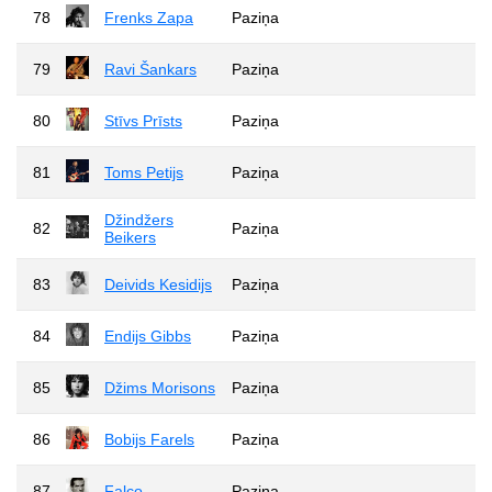
78
Frenks Zapa
Paziņa
79
Ravi Šankars
Paziņa
80
Stīvs Prīsts
Paziņa
81
Toms Petijs
Paziņa
Džindžers
82
Paziņa
Beikers
83
Deivids Kesidijs
Paziņa
84
Endijs Gibbs
Paziņa
85
Džims Morisons
Paziņa
86
Bobijs Farels
Paziņa
87
Falco
Paziņa