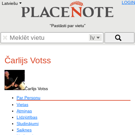
LOGIN
Latviešu
Deutsch
E
English
Русский
Lietuvių
Pastāsti par vietu
Latviešu
Francais
lv
Polski
Hebrew
Український
Čarlijs Votss
Eestikeelne
Čarlijs Votss
Par Personu
Vietas
Atmiņas
Līdzjūtības
Sludinājumi
Saiknes