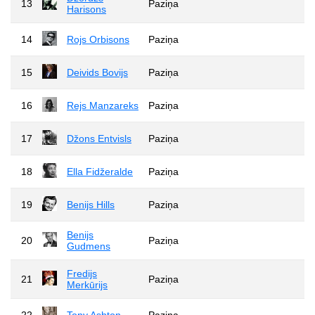
13
Paziņa
Harisons
14
Rojs Orbisons
Paziņa
15
Deivids Bovijs
Paziņa
16
Rejs Manzareks
Paziņa
17
Džons Entvisls
Paziņa
18
Ella Fidžeralde
Paziņa
19
Benijs Hills
Paziņa
Benijs
20
Paziņa
Gudmens
Fredijs
21
Paziņa
Merkūrijs
22
Tony Ashton
Paziņa