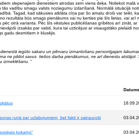
ažādiem slepenajiem dienestiem atrodas zem viena deķa. Noliekot malā v
 un tās vadību smagu valsts noziegumu izdarīšanā. Normālā situācijā not
adībā. Tagad, kad sākusies atklāta cīņa par šo amatu droši var teikt, k
o rezultāta būs smags pienākums vai nu ķerties pie šīs lietas, vai arī m
 pēc otrā varianta. Pēc šīs vēstules publicēšanas gribētos arī zināt, ar
ievājoši izsakās par valsti, kura tai uzticējusi ar visaugstāko pielaidi 
s gadu desmitiem ir klusējis.
s dienestā iegūto sakaru un pilnvaru izmantošanu personīgajam labumam
ama ne pildot savus tiešos darba pienākumus, ne arī dienestu atstājot
mu izmeklēšanu.
“
Datum
vokātus
18.09.
sonas runā par uzlabojumiem, bet fakti ir satraucoši
03.04.
iesiskais kokaīns"
03.04.