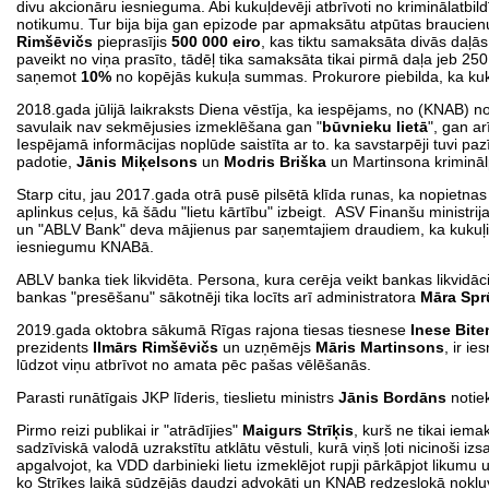
divu akcionāru iesnieguma. Abi kukuļdevēji atbrīvoti no kriminālatbild
notikumu. Tur bija bija gan epizode par apmaksātu atpūtas brauci
Rimšēvičs
pieprasījis
500 000 eiro
, kas tiktu samaksāta divās daļ
paveikt no viņa prasīto, tādēļ tika samaksāta tikai pirmā daļa jeb 25
saņemot
10%
no kopējās kukuļa summas. Prokurore piebilda, ka kuk
2018.gada jūlijā laikraksts Diena vēstīja, ka iespējams, no (KNAB) 
savulaik nav sekmējusies izmeklēšana gan "
būvnieku lietā
", gan ar
Iespējamā informācijas noplūde saistīta ar to. ka savstarpēji tuvi pa
padotie,
Jānis Miķelsons
un
Modris Briška
un Martinsona krimināl
Starp citu, jau 2017.gada otrā pusē pilsētā klīda runas, ka nopietn
aplinkus ceļus, kā šādu "lietu kārtību" izbeigt. ASV Finanšu minist
un "ABLV Bank" deva mājienus par saņemtajiem draudiem, ka kukuļi 
iesniegumu KNABā.
ABLV banka tiek likvidēta. Persona, kura cerēja veikt bankas likvidāc
bankas "presēšanu" sākotnēji tika locīts arī administratora
Māra Spr
2019.gada oktobra sākumā Rīgas rajona tiesas tiesnese
Inese Bite
prezidents
Ilmārs Rimšēvičs
un uzņēmējs
Māris Martinsons
, ir ie
lūdzot viņu atbrīvot no amata pēc pašas vēlēšanās.
Parasti runātīgais JKP līderis, tieslietu ministrs
Jānis Bordāns
notiek
Pirmo reizi publikai ir "atrādījies"
Maigurs Strīķis
, kurš ne tikai iem
sadzīviskā valodā uzrakstītu atklātu vēstuli, kurā viņš ļoti nicinoši i
apgalvojot, ka VDD darbinieki lietu izmeklējot rupji pārkāpjot likumu u
ko Strīķes laikā sūdzējās daudzi advokāti un KNAB redzeslokā nokļu