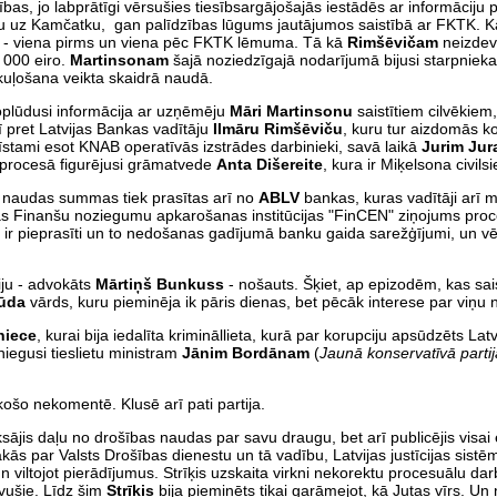
ības, jo labprātīgi vērsušies tiesībsargājošajās iestādēs ar informāciju 
enu uz Kamčatku, gan palīdzības lūgums jautājumos saistībā ar FKTK.
ās - viena pirms un viena pēc FKTK lēmuma. Tā kā
Rimšēvičam
neizdev
0 000 eiro.
Martinsonam
šajā noziedzīgajā nodarījumā bijusi starpniek
uļošana veikta skaidrā naudā.
noplūdusi informācija ar uzņēmēju
Māri Martinsonu
saistītiem cilvēkiem,
ī pret Latvijas Bankas vadītāju
Ilmāru Rimšēviču
, kuru tur aizdomās ko
zīstami esot KNAB operatīvās izstrādes darbinieki, savā laikā
Jurim Ju
procesā figurējusi grāmatvede
Anta Dišereite
, kura ir Miķelsona civilsi
as naudas summas tiek prasītas arī no
ABLV
bankas, kuras vadītāji arī m
rijas Finanšu noziegumu apkarošanas institūcijas "FinCEN" ziņojums proc
ir pieprasīti un to nedošanas gadījumā banku gaida sarežģījumi, un vē
iju - advokāts
Mārtiņš Bunkuss
- nošauts. Šķiet, ap epizodēm, kas sa
ūda
vārds, kuru pieminēja ik pāris dienas, bet pēcāk interese par viņu 
niece
, kurai bija iedalīta krimināllieta, kurā par korupciju apsūdzēts La
sniegusi tieslietu ministram
Jānim Bordānam
(
Jaunā konservatīvā partij
ošo nekomentē. Klusē arī pati partija.
aksājis daļu no drošības naudas par savu draugu, bet arī publicējis visa
zsakās par Valsts Drošības dienestu un tā vadību, Latvijas justīcijas sis
n viltojot pierādījumus. Strīķis uzskaita virkni nekorektu procesuālu darb
vušie. Līdz šim
Strīķis
bija pieminēts tikai garāmejot, kā Jutas vīrs. Un