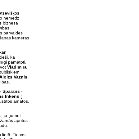
 atsevišķos
r to nemēdz
as biznesa
vības
as pārvaldes
rošanas kameras
skan
ieši, ka
lnīgi pamatoti.
āvot
Vladimira
publiskiem
Aloizs Vaznis
ības.
 -
Sparāns -
ns Inkēns
(
aistītos amatos,
s, jo ņemot
ežamās aprites
udu.
 lietā. Tiesas