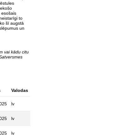
ēstules
iekošo
a esošais
eistarīgi to
 ko šī augstā
noslēpumus un
 vai kādu citu
. Satversmes
s
Valodas
2025
lv
2025
lv
2025
lv