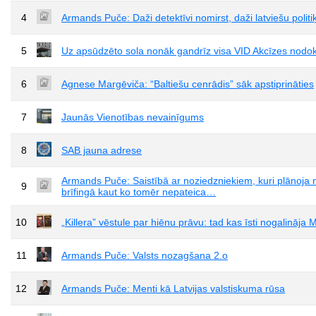
4
Armands Puče: Daži detektīvi nomirst, daži latviešu politi
5
Uz apsūdzēto sola nonāk gandrīz visa VID Akcīzes nodok
6
Agnese Margēviča: “Baltiešu cenrādis” sāk apstiprināties
7
Jaunās Vienotības nevainīgums
8
SAB jauna adrese
Armands Puče: Saistībā ar noziedzniekiem, kuri plānoja 
9
brīfingā kaut ko tomēr nepateica…
10
„Killera” vēstule par hiēnu prāvu: tad kas īsti nogalināj
11
Armands Puče: Valsts nozagšana 2.o
12
Armands Puče: Menti kā Latvijas valstiskuma rūsa