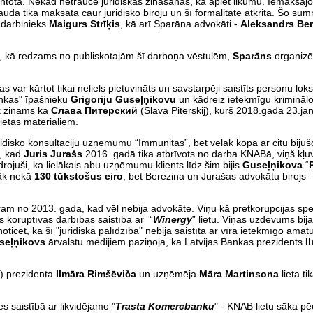
ntota. Nekad netraucē juridiskas zināšanas, kā apiet likumu. Iemaksājo
auda tika maksāta caur juridisko biroju un šī formalitāte atkrita. Šo s
 darbinieks
Maigurs Strīķis
, kā arī Sparāna advokāti -
Aleksandrs Ber
o, kā redzams no publiskotajām šī darboņa vēstulēm,
Sparāns
organizēj
las var kārtot tikai neliels pietuvināts un savstarpēji saistīts personu lo
ankas" īpašnieku
Grigoriju Guseļņikovu
un kādreiz ietekmīgu kriminālo 
āk zināms kā
Слава Питерский
(Slava Piterskij), kurš 2018.gada 23.jan
 lietas materiāliem.
ridisko konsultāciju uzņēmumu “Immunitas”, bet vēlāk kopā ar citu bij
m, kad
Juris Jurašs
2016. gadā tika atbrīvots no darba KNABā, viņš kļu
rojuši, ka lielākais abu uzņēmumu klients līdz šim bijis
Guseļņikova
“
rāk nekā
130 tūkstošus eiro
, bet Berezina un Jurašas advokātu birojs 
am no 2013. gada, kad vēl nebija advokāte. Viņu kā pretkorupcijas spec
as koruptīvas darbības saistībā ar “
Winergy
” lietu. Viņas uzdevums bija
ticēt, ka šī "juridiskā palīdzība" nebija saistīta ar vīra ietekmīgo ama
seļņikovs
ārvalstu medijiem paziņoja, ka Latvijas Bankas prezidents
Il
) prezidenta
Ilmāra Rimšēviča
un uzņēmēja
Māra Martinsona
lieta ti
es saistībā ar likvidējamo "
Trasta Komercbanku
" - KNAB lietu sāka pē