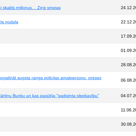
ķi skaitīs miljonus… Zirgi smejas
24.12.
ļa nodaļa
22.12.
17.09.
01.09.
28.08.
nogalināt augsta ranga policijas amatpersonu, preses
06.08.
a Mārtiņu Bunku un kas pasūtīja "gadsimta slepkavību"
04.07.
11.06.2
30.08.