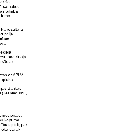
par šo
 Kā samaksu
ās pilnībā
a loma,
 kā rezultātā
rupcijā.
rašam
eva.
eklēja
esu paātrināja
rsās ar
istās ar ABLV
noplaka.
tvijas Bankas
a
) iesniegumu,
i emocionālu,
tēmu kopumā,
ību izpildi, par
 nekā vairāk,