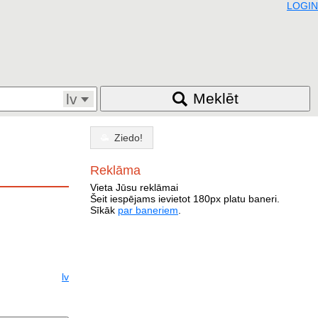
LOGIN
Meklēt
lv
Ziedo!
Reklāma
Vieta Jūsu reklāmai
Šeit iespējams ievietot 180px platu baneri.
Sīkāk
par baneriem
.
lv