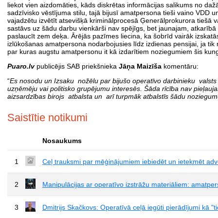
liekot vien aizdomāties, kāds diskrētas informācijas salikums no d
sadzīvisko vēstījuma stilu, tajā bijusī amatpersona tieši vaino VDD
vajadzētu izvētīt atsevišķā kriminālprocesā Ģenerālprokurora tiešā v
sastāvs uz šādu darbu vienkārši nav spējīgs, bet jaunajam, atkarībā n
paslaucīt zem deķa. Ārējās pazīmes liecina, ka šobrīd vairāk izskatās
izlūkošanas amatpersona nodarbojusies līdz izdienas pensijai, ja tik n
par kuras augstu amatpersonu it kā izdarītiem noziegumiem šis kung
Puaro.lv
publicējis SAB priekšnieka
Jāņa Maizīša
komentāru:
“
Es nosodu un Izsaku nožēlu par bijušo operatīvo darbinieku valst
uzņēmēju vai politisko grupējumu interesēs. Šāda rīcība nav pieļauj
aizsardzības birojs atbalsta un arī turpmāk atbalstīs šādu noziegu
Saistītie notikumi
Nosaukums
1
Ceļ trauksmi par mēģinājumiem iebiedēt un ietekmēt ad
2
Manipulācijas ar operatīvo izstrāžu materiāliem: amatper
3
Dmitrijs Skačkovs: Operatīvā ceļā iegūti pierādījumi kā "t