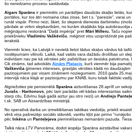
šo neredzamo procesu sastāvdaļa.
Aigars Sparāns
ir pieminēts un parādījies daudzās skaļās lietās, kur
portālos, kur tos ātri nomaina citas ziņas, bet t.s. "pareizie", varai u
runāt vispār. Pirmo reizi, šķiet, šo slepenā dienesta darbinieku zino
pārdale ar virkni slepkavībām, no kurām skaļākās bija autobraucēja
mēģinājums restorānā "Daiļā impērija" pret
Māri Milleru.
Taču nopie
priekšnieku
Vladimiru Vaškēviču
, mēģinot viņu uzspridzināt pie pa
ierakstā.
Vienmēr licies, ka Latvijā ir nevietā lietot tādus skaļus vārdus kā tai
noslēpumaini vilinoši. Laikā, kad valsts vara dažādu drošības un sle
indivīdam nav pie kā vērsties pēc palīdzības un tiesiska patvēruma, kad
Cik zināms, tad advokāts
Ainārs Platacis
, kurš vienmēr bija pamatīg
Vaškeviča
ģimenes intereses, grasījās vērsties kādā no daudzajām t
paziņojumiem par viņam zināmiem noziegumiem. 2010.gada 25.maijā vi
intervijā nāca klajā ar paziņojumu par KNAB, kuru tolaik faktiski vadī
Atgriežoties pie pensionētā
Sparāna
aizturēšanas 28.aprīlī un sekoj
Jurašs - Haritonovs
, pēc tam parādās vēl kādas interesantas saikne
starp citu, Edvīnu šajā gadā aiztur jau otro reizi) un
Andrejs Panteļ
t.sk. SAB un Aizsardzības ministrijā.
No operatīvā darba un izmeklēšanas taktikas viedokļa, priekš iesai
vērā viņa pašreizējo sociālo stāvokli, varētu kļūt par pirmo "runājošo
pēc
Inkēna
un
Panteļejeva
pieminēšanas nemanāmi pazuda. Tiesa Sp
Talkā nāca
LTV Panorāma
, dodot iespēju Sparāna aizstāvībai vakara