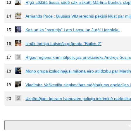
13
Rīgā atklātā tiesas sēdē sāk izskatīt Mārtiņa Bunkus slep
14
Armands Puče : Bijušais VID ierēdnis pēkšņi kļūst par mil
15
Kas un kā "pasūtīja" Lato Lapsu un Jurģi Liepnieku
16
Iznāk Indriķa Latvieša grāmata "Bailes-2"
17
Rīgas reģiona kriminālpolicijas priekšnieks Andrejs Sozi
18
Mono grupa izsludinājusi miljona eiro atlīdzību par Mārt
19
Vladimira Vaškeviča slepkavības mēģinājums apelācijas ins
20
Uzņēmējam Igoram Ivanovam policija inkriminē narkotik