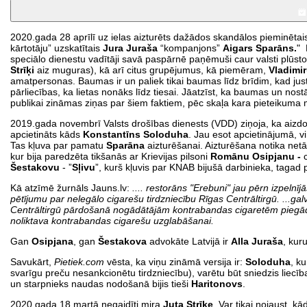
2020.gada 28 aprīlī uz ielas aizturēts dažādos skandālos pieminētais
kārtotāju” uzskatītais
Jura Juraša
“kompanjons”
Aigars Sparāns.
" 
speciālo dienestu vadītāji savā paspārnē paņēmuši caur valsti plūs
Strīķi
aiz muguras), kā arī citus grupējumus, kā piemēram,
Vladimi
amatpersonas. Baumas ir un paliek tikai baumas līdz brīdim, kad just
pārliecības, ka lietas nonāks līdz tiesai. Jāatzīst, ka baumas un nos
publikai zināmas ziņas par šiem faktiem, pēc skaļa kara pieteikuma m
2019.gada novembrī Valsts drošības dienests (VDD) ziņoja, ka aizd
apcietināts kāds
Konstantīns Soloduha
. Jau esot apcietinājumā, vi
Tas kļuva par pamatu
Sparāna
aizturēšanai. Aizturēšana notika net
kur bija paredzēta tikšanās ar Krievijas pilsoni
Romānu Osipjanu -
c
Šestakovu
- ”
Sļivu
”, kurš kļuvis par KNAB bijušā darbinieka, tagad p
Kā atzīmē žurnāls Jauns.lv:
.... restorāns "Erebuni" jau pērn izpelnī
pētījumu par nelegālo cigarešu tirdzniecību Rīgas Centrāltirgū. ...ga
Centrāltirgū pārdošanā nogādātājām kontrabandas cigaretēm piegādā
noliktava kontrabandas cigarešu uzglabāšanai.
Gan
Osipjana
, gan
Šestakova
advokāte Latvijā ir
Alla Juraša
, kuru
Savukārt,
Pietiek.com
vēsta, ka viņu zināmā versija ir:
Soloduha
, ku
svarīgu preču nesankcionētu tirdzniecību), varētu būt sniedzis liecī
un starpnieks naudas nodošanā bijis tieši
Haritonovs
.
2020.gada 18.martā negaidīti mira
Juta Strīķe
. Var tikai nojaust, k