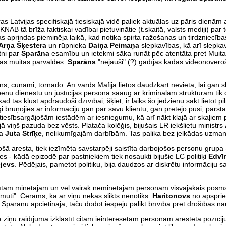
as Latvijas specifiskajā tiesiskajā vidē paliek aktuālas uz pāris dienām
n KNAB tā brīža faktiskai vadībai pietuvinātie (t.skaitā, valsts mediji) pa
šas aprindas pieminēja laikā, kad notika spirta ražošanas un tirdzniecīb
Arņa Šķestera
un rūpnieka
Daiņa Peimaņa
slepkavības, kā arī slepka
tni par
Sparāna
esamību un ietekmi sāka runāt pēc atentāta pret Muit
šas muitas pārvaldes.
Sparāns
"nejauši" (?) gadījās kādas videonovē
fūns, cunami, tornado. Arī vārds Mafija lietos daudzkārt nevietā, lai gan 
penu dienestu un justīcijas personā saaug ar kriminālām struktūrām tik c
 tas kļūst apdraudoši dzīvībai, šķiet, ir laiks šo jēdzienu sākt lietot pi
i bruņojies ar informāciju gan par savu klientu, gan pretējo pusi, pārst
iesībsargājošām iestādēm ar iesniegumu, kā arī nākt klajā ar skaļiem 
ņš pazuda bez vēsts. Platača kolēģis, bijušais LR iekšlietu ministrs
ja
Juta Strīķe
, nelikumīgajām darbībām. Tas palika bez jelkādas uzman
ošā aresta, tiek iezīmēta savstarpēji saistīta darbojošos personu grupa
s - kādā epizodē par pastniekiem tiek nosaukti bijušie LC politiķi
Edvī
ejevs
. Pēdējais, pametot politiku, bija daudzos ar diskrētu informāciju s
stītām minētajām un vēl vairāk neminētajām personām visvājākais posm
 muti". Cerams, ka ar viņu nekas slikts nenotiks.
Haritonovs
no apspri
arānu apcietināja, taču dodot iespēju palikt brīvībā pret drošības na
 ziņu raidījumā izklāstīt citām ieinteresētām personām arestētā pozīciju