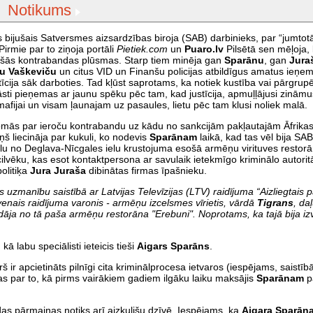
Notikums
 bijušais Satversmes aizsardzības biroja (SAB) darbinieks, par “jumtotāj
Pirmie par to ziņoja portāli
Pietiek.com
un
Puaro.lv
Pilsētā sen mēļoja,
tošās kontrabandas plūsmas. Starp tiem minēja gan
Sparānu
, gan
Jura
ru Vaškeviču
un citus VID un Finanšu policijas atbildīgus amatus ieņe
īcija sāk darboties. Tad kļūst saprotams, ka notiek kustība vai pārgrup
tāsti pieņemas ar jaunu spēku pēc tam, kad justīcija, apmuļļājusi zināmu
afijai un visam ļaunajam uz pasaules, lietu pēc tam klusi noliek malā.
omās par ieroču kontrabandu uz kādu no sankcijām pakļautajām Āfrikas
ņš liecināja par kukuli, ko nodevis
Sparānam
laikā, kad tas vēl bija SAB
ālu no Deglava-Nīcgales ielu krustojuma esošā armēņu virituves restorā
ilvēku, kas esot kontaktpersona ar savulaik ietekmīgo kriminālo autorit
olitiķa
Jura Juraša
dibinātas firmas īpašnieku.
jās uzmanību saistībā ar Latvijas Televīzijas (LTV) raidījuma “Aizliegtais
lvenais raidījuma varonis - armēņu izcelsmes vīrietis, vārdā
Tigrans
, da
ja no tā paša armēņu restorāna "Erebuni". Noprotams, ka tajā bija iz
 kā labu speciālisti ieteicis tieši
Aigars Sparāns
.
rš ir apcietināts pilnīgi cita kriminālprocesa ietvaros (iespējams, saistībā
bas par to, kā pirms vairākiem gadiem ilgāku laiku maksājis
Sparānam
p
ādas pārmaiņas notiks arī aizkulišu dzīvē. Iespējams, ka
Aigara Sparān