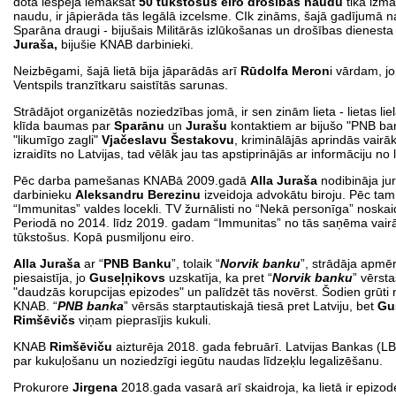
dotā iespēja iemaksāt
50 tūkstošus eiro drošības naudu
tika izma
naudu, ir jāpierāda tās legālā izcelsme. CIk zināms, šajā gadījumā n
Sparāna draugi - bijušais Militārās izlūkošanas un drošības dienesta
Juraša,
bijušie KNAB darbinieki.
Neizbēgami, šajā lietā bija jāparādās arī
Rūdolfa Meron
i vārdam, j
Ventspils tranzītkaru saistītās sarunas.
Strādājot organizētās noziedzības jomā, ir sen zinām lieta - lietas lie
klīda baumas par
Sparānu
un
Jurašu
kontaktiem ar bijušo "PNB b
"likumīgo zagli"
Vjačeslavu Šestakovu
, kriminālājās aprindās vair
izraidīts no Latvijas, tad vēlāk jau tas apstiprinājās ar informāciju no
Pēc darba pamešanas KNABā 2009.gadā
Alla Juraša
nodibināja ju
darbinieku
Aleksandru Berezinu
izveidoja advokātu biroju. Pēc ta
“Immunitas” valdes locekli. TV žurnālisti no “Nekā personīga” noskaid
Periodā no 2014. līdz 2019. gadam “Immunitas” no tās saņēma vai
tūkstošus. Kopā pusmiljonu eiro.
Alla Juraša
ar “
PNB Banku
”, tolaik “
Norvik banku
”, strādāja apmēr
piesaistīja, jo
Guseļņikovs
uzskatīja, ka pret “
Norvik banku
” vērst
"daudzās korupcijas epizodes" un palīdzēt tās novērst. Šodien grūti no
KNAB. “
PNB banka
” vērsās starptautiskajā tiesā pret Latviju, bet
Gu
Rimšēvičs
viņam pieprasījis kukuli.
KNAB
Rimšēviču
aizturēja 2018. gada februārī. Latvijas Bankas (LB
par kukuļošanu un noziedzīgi iegūtu naudas līdzeķlu legalizēšanu.
Prokurore
Jirgena
2018.gada vasarā arī skaidroja, ka lietā ir epizod