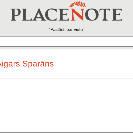
Pastāsti par vietu
 Aigars Sparāns