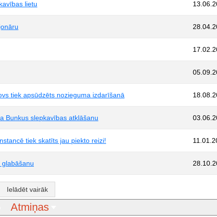
kavības lietu
13.06.
jonāru
28.04.
17.02.
05.09.
novs tiek apsūdzēts nozieguma izdarīšanā
18.08.
iņa Bunkus slepkavības atklāšanu
03.06.
tancē tiek skatīts jau piekto reizi!
11.01.2
u glabāšanu
28.10.
Ielādēt vairāk
Atmiņas