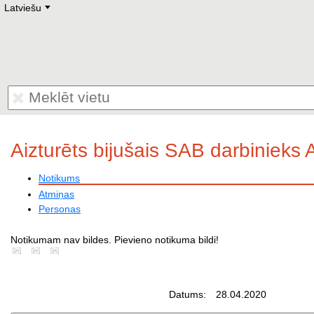
Latviešu
Deutsch
E
English
Русский
Lietuvių
Latviešu
Francais
Polski
Hebrew
Український
Eestikeelne
Aizturēts bijušais SAB darbinieks
Notikums
Atmiņas
Personas
Notikumam nav bildes. Pievieno notikuma bildi!
Datums:
28.04.2020