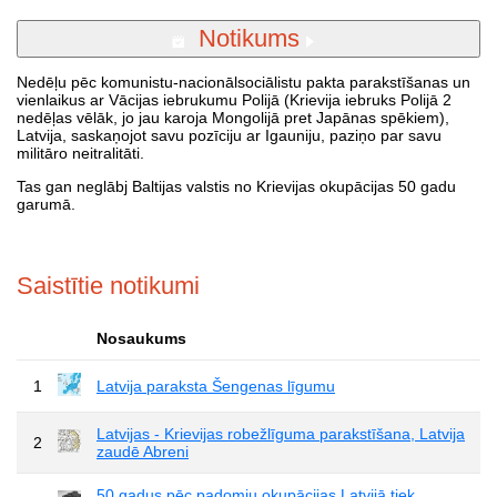
Notikums
Nedēļu pēc komunistu-nacionālsociālistu pakta parakstīšanas un
vienlaikus ar Vācijas iebrukumu Polijā (Krievija iebruks Polijā 2
nedēļas vēlāk, jo jau karoja Mongolijā pret Japānas spēkiem),
Latvija, saskaņojot savu pozīciju ar Igauniju, paziņo par savu
militāro neitralitāti.
Tas gan neglābj Baltijas valstis no Krievijas okupācijas 50 gadu
garumā.
Saistītie notikumi
Nosaukums
1
Latvija paraksta Šengenas līgumu
Latvijas - Krievijas robežlīguma parakstīšana, Latvija
2
zaudē Abreni
50 gadus pēc padomju okupācijas Latvijā tiek