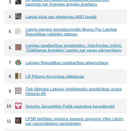
3
paziņots par Krievijas armijas izvešanu
4
Latvija kļūst par pilntiesīgu ANO locekli
Latvija pieņem konstitucionālo likumu Par Latvijas
5
Republikas valstisko statusu
Latvijas neatkarības ienaidnieku- Interfrontes mītiņš.
6
"Glābšanas komiteja" paziņo par varas pārņemšanu
7
Latvijas Republikas neatkarības atjaunošana
8
LR Pilsoņu Kongresa vēlēšanas
Tiek dibināta Latvijas cilvēktiesību aizstāvības grupa
9
Helsinki-86
10
Vojcehs Jaruzeļskis Polijā pasludina karastāvokli
LPSR Iekšlietu ministra slepens ziņojums Vilim Lācim
11
par nacionālajiem partizāņiem