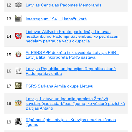
12
Latvijas Centrālās Padomes Memorands
13
Interregnum 1941. Limbažu karš
Lietuvas Aktīvistu Fronte pasludināja Lietuvas
14
neatkarību no Padomju Savienības, ko pēc dažām
nedēļām pārtrauca vācu okupācija
Ar PSRS APP dekrētu tiek izveidota Latvijas PSR -
15
Latvija tika inkorporēta PSRS sastāvā
Latvijas Republiku un Igaunijas Republiku okupē
16
Padomju Savienība
17
PSRS Sarkanā Armija okupē Lietuvu
Latvija, Lietuva un Igaunija paraksta Ženēvā
18
savstarpējas sadarbības līgumu, ko vēsturē pazīst kā
Baltijas Antanti
Rīgā noslēgts Latvijas - Krievijas neuzbrukšanas
19
līgums