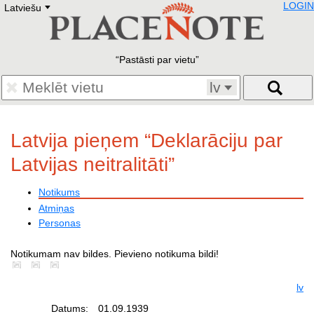
LOGIN
Latviešu
Deutsch
E
English
Русский
Lietuvių
Pastāsti par vietu
Latviešu
Francais
lv
Polski
Hebrew
Український
Latvija pieņem “Deklarāciju par
Eestikeelne
Latvijas neitralitāti”
Notikums
Atmiņas
Personas
Notikumam nav bildes. Pievieno notikuma bildi!
lv
Datums:
01.09.1939