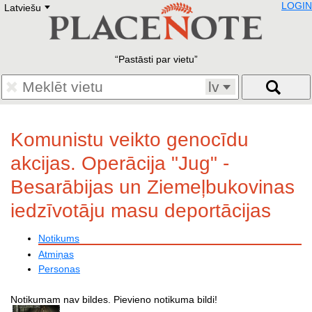
LOGIN
Latviešu
Deutsch
E
English
Русский
Lietuvių
Pastāsti par vietu
Latviešu
Francais
lv
Polski
Hebrew
Український
Komunistu veikto genocīdu
Eestikeelne
akcijas. Operācija "Jug" -
Besarābijas un Ziemeļbukovinas
iedzīvotāju masu deportācijas
Notikums
Atmiņas
Personas
Notikumam nav bildes. Pievieno notikuma bildi!