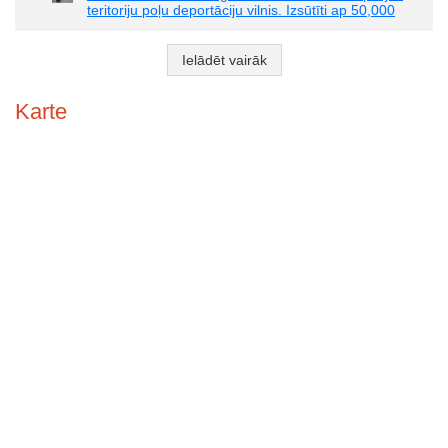
teritoriju poļu deportāciju vilnis. Izsūtīti ap 50,000
Ielādēt vairāk
Karte