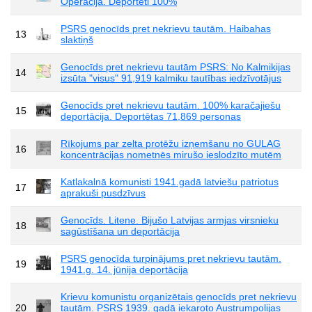
Operācija. Deportēti 100%
PSRS genocīds pret nekrievu tautām. Haibahas
13
slaktiņš
Genocīds pret nekrievu tautām PSRS: No Kalmikijas
14
izsūta "visus" 91,919 kalmiku tautības iedzīvotājus
Genocīds pret nekrievu tautām. 100% karačajiešu
15
deportācija. Deportētas 71,869 personas
Rīkojums par zelta protēžu izņemšanu no GULAG
16
koncentrācijas nometnēs mirušo ieslodzīto mutēm
Katlakalnā komunisti 1941.gadā latviešu patriotus
17
aprakuši pusdzīvus
Genocīds. Litene. Bijušo Latvijas armjas virsnieku
18
sagūstīšana un deportācija
PSRS genocīda turpinājums pret nekrievu tautām.
19
1941.g. 14. jūnija deportācija
Krievu komunistu organizētais genocīds pret nekrievu
20
tautām. PSRS 1939. gadā iekaroto Austrumpolijas