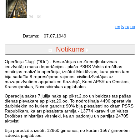
en
lv
ru
ua
Datums:
07.07.1949
Notikums
Operācija "Jug" ("Юг") - Besarābijas un Ziemeļbukovinas
iedzīvotāju masu deportācijas - plaša PSRS Valsts drošības
minitrijas realizēta operācija, izsūtot Moldāvijas, kura pirms tam
bija sadalīta 8 represējamo rajonos, civiliedzīvotājus uz
mazapdzīvotiem apgabaliem Kazahijā, Komi APSR un Omskas,
Krasnojarskas, Novosibirskas apglabalos.
Operācija sākās 7.jūlija naktī ap plkst.2.oo un beidzās tās pašas
dienas pievakarē ap plkst.20.oo. To nodrošināja 4496 operatīvie
darbiniekim no kuriem gandrīz 90% bija piesaistīti no citām PSRS
Republikām, kā arī piesaistītā armija - 13774 karavīri un Valsts
Drošības ministrijas virsnieki, kā arī padomju un partijas 24705
aktīvisti.
Bija paredzēts izsūtīt 12860 ģimenes, no kurām 1567 ģimenēm
izdevās paglābties.