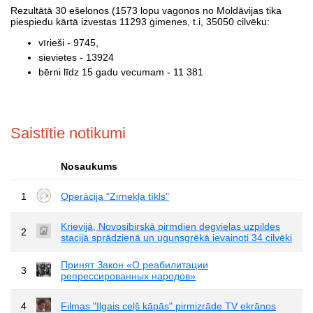
Rezultātā 30 ešelonos (1573 lopu vagonos no Moldāvijas tika
piespiedu kārtā izvestas 11293 ģimenes, t.i, 35050 cilvēku:
vīrieši - 9745,
sievietes - 13924
bērni līdz 15 gadu vecumam - 11 381
Saistītie notikumi
Nosaukums
1
Operācija "Zirnekļa tīkls"
Krievijā, Novosibirskā pirmdien degvielas uzpildes
2
stacijā sprādzienā un ugunsgrēkā ievainoti 34 cilvēki
Принят Закон «О реабилитации
3
репрессированных народов»
4
Filmas "Ilgais ceļš kāpās" pirmizrāde TV ekrānos