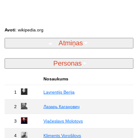
Avoti
: wikipedia.org
Atmiņas
Personas
Nosaukums
1
Lavrentijs Berija
2
Лазарь Каганович
3
Vjačeslavs Molotovs
4
Kliments Vorošilovs