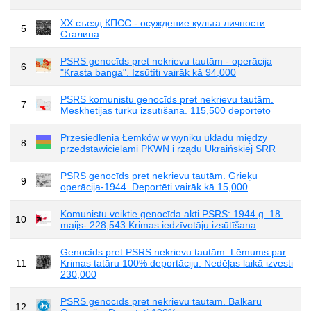
XX съезд КПСС - осуждение культа личности
5
Сталина
PSRS genocīds pret nekrievu tautām - operācija
6
"Krasta banga". Izsūtīti vairāk kā 94,000
PSRS komunistu genocīds pret nekrievu tautām.
7
Meskhetijas turku izsūtīšana. 115,500 deportēto
Przesiedlenia Łemków w wyniku układu między
8
przedstawicielami PKWN i rządu Ukraińskiej SRR
PSRS genocīds pret nekrievu tautām. Grieķu
9
operācija-1944. Deportēti vairāk kā 15,000
Komunistu veiktie genocīda akti PSRS: 1944.g. 18.
10
maijs- 228,543 Krimas iedzīvotāju izsūtīšana
Genocīds pret PSRS nekrievu tautām. Lēmums par
11
Krimas tatāru 100% deportāciju. Nedēļas laikā izvesti
230,000
PSRS genocīds pret nekrievu tautām. Balkāru
12