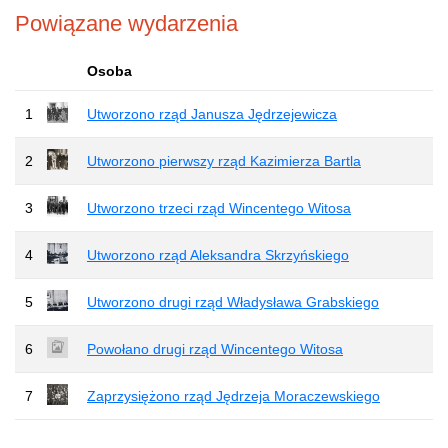
Powiązane wydarzenia
Osoba
1
Utworzono rząd Janusza Jędrzejewicza
2
Utworzono pierwszy rząd Kazimierza Bartla
3
Utworzono trzeci rząd Wincentego Witosa
4
Utworzono rząd Aleksandra Skrzyńskiego
5
Utworzono drugi rząd Władysława Grabskiego
6
Powołano drugi rząd Wincentego Witosa
7
Zaprzysiężono rząd Jędrzeja Moraczewskiego