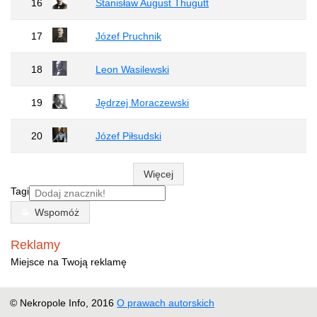
16
Stanisław August Thugutt
17
Józef Pruchnik
18
Leon Wasilewski
19
Jędrzej Moraczewski
20
Józef Piłsudski
Więcej
Tagi
Wspomóż
Reklamy
Miejsce na Twoją reklamę
© Nekropole Info, 2016
О prawach autorskich