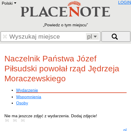
LOGIN
Polski
Deutsch
E
English
Русский
Lietuvių
Powiedz o tym miejscu
Latviešu
Francais
pl
Polski
Hebrew
Український
Naczelnik Państwa Józef
Eestikeelne
Piłsudski powołał rząd Jędrzeja
Moraczewskiego
Wydarzenie
Wspomnienia
Osoby
Nie ma jeszcze zdjęć z wydarzenia. Dodaj zdjęcie!
pl