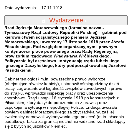
Data wydarzenia:
17.11.1918
Wydarzenie
Rząd Jędrzeja Moraczewskiego (formalna nazwa -
Tymczasowy Rząd Ludowy Republiki Polskiej) – gabinet pod
kierownictwem socjalistycznego premiera Jędrzeja
Moraczewskiego, utworzony 17 listopada 1918 przez Józefa
Piłsudskiego. Pod względem organizacyjnym i prawnym
kontynuował prace powołanego przez Radę Regencyjną
prowizorium rządowego Władysława Wróblewskiego.
Politycznie był częściowo kontynuacją rządu lubelskiego
Ignacego Daszyńskiego, który podporządkował się Józefowi
Piłsudskiemu.
Gabinet ten ogłosił m.in. powszechne prawo wyborcze
(obejmujące również kobiety), ustanowił ośmiogodzinny dzień
pracy, zagwarantował legalność związków zawodowych i prawo
do strajku, wprowadził inspekcję pracy oraz ubezpieczenia
chorobowe. Rząd ustąpił 16 stycznia 1919 po konsultacjach z
Piłsudskim, który dążył do porozumienia z prawicą oraz
uspokojenia sytuacji w niepodległej Polsce. Endecja uważała
bowiem gabinet Moraczewskiego za zbyt radykalny, zaś jej
zwolennicy odmawiali wykonywania jego poleceń (m.in. płacenia
podatków). Także za granicą niechętnie widziano rząd składający
się z byłych sojuszników Niemiec.