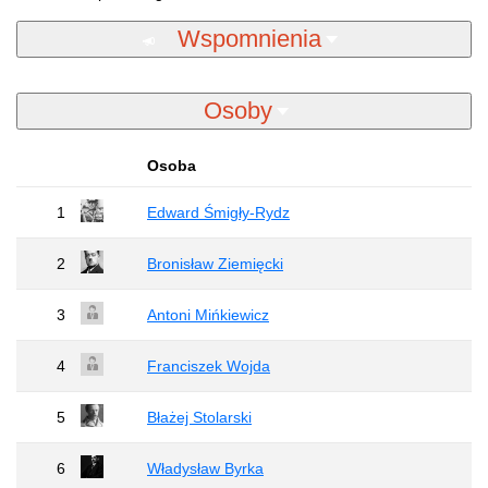
Wspomnienia
Osoby
Osoba
1
Edward Śmigły-Rydz
2
Bronisław Ziemięcki
3
Antoni Mińkiewicz
4
Franciszek Wojda
5
Błażej Stolarski
6
Władysław Byrka