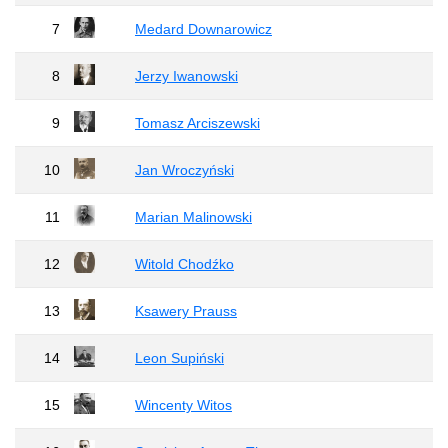
7
Medard Downarowicz
8
Jerzy Iwanowski
9
Tomasz Arciszewski
10
Jan Wroczyński
11
Marian Malinowski
12
Witold Chodźko
13
Ksawery Prauss
14
Leon Supiński
15
Wincenty Witos