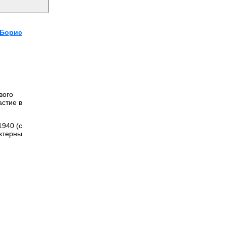
Борис
вого
астие в
1940 (с
актерны