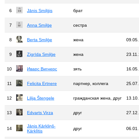
6
Jānis Smiļģis
брат
7
Anna Smiļģe
сестра
8
Berta Smiļģe
жена
09.05
9
Zigrīda Smiļģe
жена
23.11
10
Иварс Вигнерс
зять
16.05
11
Felicita Ertnere
партнер, коллега
25.07
12
Lilija Štengele
гражданская жена, друг
13.10
13
Edvarts Virza
друг
27.12
Jānis Kārkliņš-
14
друг
06.01
Kārklītis