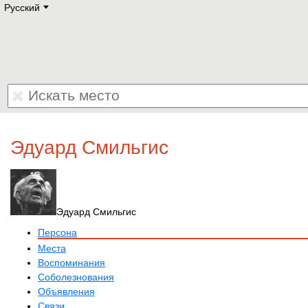
Русский
Deutsch
E
English
Русский
Lietuvių
Latviešu
Francais
Polski
Hebrew
Український
Eestikeelne
Эдуард Смильгис
Эдуард Смильгис
Персона
Места
Воспоминания
Соболезнования
Объявления
Связи