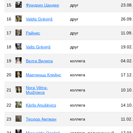
15
Фридрих Цандер
друг
23.08
16
Valdis Grēviņš
друг
26.09
17
Райнис
друг
11.09
18
Valts Grēviņš
друг
19.02
19
Велга Вилипа
коллега
04.02
20
Мартиньш Клейнс
коллега
17.12
Nora Vētra-
21
коллега
10.10
Muižniece
22
Kārlis Anušēvics
коллега
14.10
23
Теодор Амтман
коллега
11.02
24
Miervaldis Ozoliņš
коллега, подчиненный
17.03