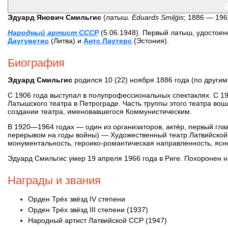
Эдуард Янович Смильгис
(латыш.
Eduards Smiļģis
; 1886 — 196
Народный артист СССР
(5.06.1948). Первый латыш, удостоен
Даугуветис
(Литва) и
Антс Лаутерс
(Эстония).
Биография
Эдуард Смильгис
родился 10 (22) ноября 1886 года (по другим 
С 1906 года выступал в полупрофессиональных спектаклях. С 19
Латышского театра в Петрограде. Часть труппы этого театра вошл
создании театра, именовавшегося Коммунистическим.
В 1920—1964 годах — один из организаторов, актёр, первый гла
перерывом на годы войны) — Художественный театр Латвийской 
монументальность, героико-романтическая направленность, ясно
Эдуард Смильгис умер 19 апреля 1966 года в Риге. Похоронен 
Награды и звания
Орден Трёх звёзд IV степени
Орден Трёх звёзд III степени (1937)
Народный артист Латвийской ССР (1947)