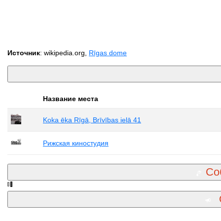
Источник
: wikipedia.org,
Rīgas dome
Название места
Koka ēka Rīgā, Brīvības ielā 41
Рижская киностудия
Со