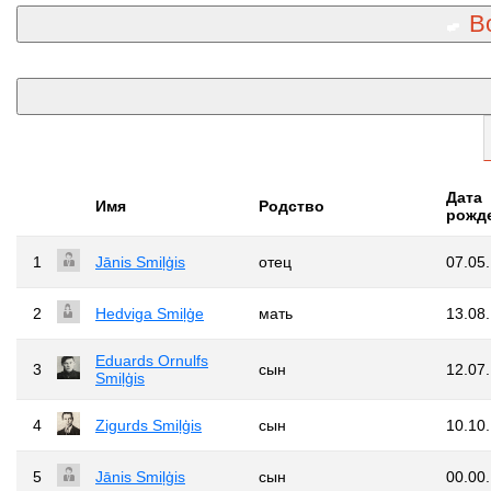
В
Дата
Имя
Родство
рожд
1
Jānis Smiļģis
отец
07.05
2
Hedviga Smiļģe
мать
13.08
Eduards Ornulfs
3
сын
12.07
Smiļģis
4
Zigurds Smiļģis
сын
10.10
5
Jānis Smiļģis
сын
00.00