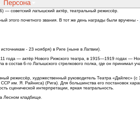
Персона
6) — советский латышский актёр, театральный режиссёр.
ный этого почетного звания. В тот же день награды были вручены -
источникам - 23 ноября) в Риге (ныне в Латвии).
11 года — актёр Нового Рижского театра, в 1915—1919 годах — Но
а в состав 6-го Латышского стрелкового полка, где он принимал уч
вный режиссёр, художественный руководитель Театра «Дайлес» (с 
ССР им. Я. Райниса) (Рига). Для большинства его постановок хар
сть сценической интерпретации, яркая театральность.
на Лесном кладбище.