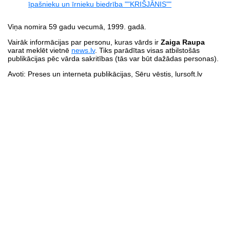
īpašnieku un īrnieku biedrība ""KRIŠJĀNIS""
Viņa nomira 59 gadu vecumā, 1999. gadā.
Vairāk informācijas par personu, kuras vārds ir
Zaiga Raupa
varat meklēt vietnē
news.lv
. Tiks parādītas visas atbilstošās
publikācijas pēc vārda sakritības (tās var būt dažādas personas).
Avoti: Preses un interneta publikācijas, Sēru vēstis, lursoft.lv