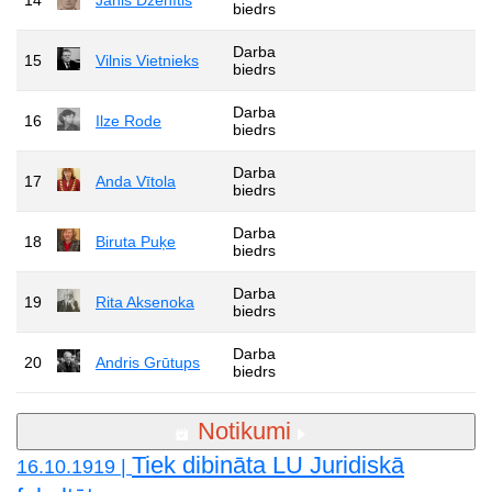
biedrs
Darba
15
Vilnis Vietnieks
biedrs
Darba
16
Ilze Rode
biedrs
Darba
17
Anda Vītola
biedrs
Darba
18
Biruta Puķe
biedrs
Darba
19
Rita Aksenoka
biedrs
Darba
20
Andris Grūtups
biedrs
Notikumi
Tiek dibināta LU Juridiskā
16.10.1919 |