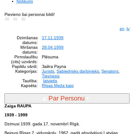
Notikumi
Pievieno šai personai bildi!
en
lv
Dzimšanas
17.11.1939
datums:
Miršanas
28.04.1999
datums:
Pirmslaulību
Plēsuma
(cits) uzvārds:
Papildu vārdi:
Зайга Раупа
Kategorijas:
Jurists
,
Sabiedrisks darbinieks
,
Senators
,
Tiesnesis
Tautība:
latvietis
Kapsēta:
Rīgas Meža kapi
Par Personu
Zaiga RAUPA
1939 - 1999
Dzimusi 1939. gada 17. novembrī Rīgā.
Beigusi Rīgas 2. vidusskolu. 1962. gadā absolvējusi Latvijas