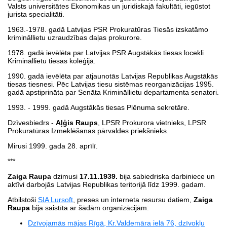
Valsts universitātes Ekonomikas un juridiskajā fakultāti, iegūstot
jurista specialitāti.
1963.-1978. gadā Latvijas PSR Prokuratūras Tiesās izskatāmo
krimināllietu uzraudzības daļas prokurore.
1978. gadā ievēlēta par Latvijas PSR Augstākās tiesas locekli
Krimināllietu tiesas kolēģijā.
1990. gadā ievēlēta par atjaunotās Latvijas Republikas Augstākās
tiesas tiesnesi. Pēc Latvijas tiesu sistēmas reorganizācijas 1995.
gadā apstiprināta par Senāta Krimināllietu departamenta senatori.
1993. - 1999. gadā Augstākās tiesas Plēnuma sekretāre.
Dzīvesbiedrs -
Aļģis Raups
, LPSR Prokurora vietnieks, LPSR
Prokuratūras Izmeklēšanas pārvaldes priekšnieks.
Mirusi 1999. gada 28. aprīlī.
***
Zaiga Raupa
dzimusi
17.11.1939.
bija sabiedriska darbiniece un
aktīvi darbojās Latvijas Republikas teritorijā līdz 1999. gadam.
Atbilstoši
SIA Lursoft
, preses un interneta resursu datiem,
Zaiga
Raupa
bija saistīta ar šādām organizācijām:
Dzīvojamās mājas Rīgā, Kr.Valdemāra ielā 76, dzīvokļu