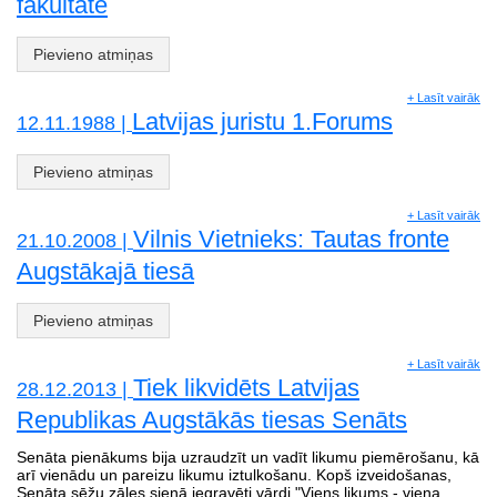
fakultāte
Pievieno atmiņas
+ Lasīt vairāk
Latvijas juristu 1.Forums
12.11.1988 |
Pievieno atmiņas
+ Lasīt vairāk
Vilnis Vietnieks: Tautas fronte
21.10.2008 |
Augstākajā tiesā
Pievieno atmiņas
+ Lasīt vairāk
Tiek likvidēts Latvijas
28.12.2013 |
Republikas Augstākās tiesas Senāts
Senāta pienākums bija uzraudzīt un vadīt likumu piemērošanu, kā
arī vienādu un pareizu likumu iztulkošanu. Kopš izveidošanas,
Senāta sēžu zāles sienā iegravēti vārdi "Viens likums - viena