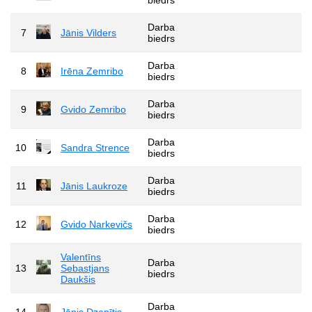
Darba
7
Jānis Vilders
biedrs
Darba
8
Irēna Zemribo
biedrs
Darba
9
Gvido Zemribo
biedrs
Darba
10
Sandra Strence
biedrs
Darba
11
Jānis Laukroze
biedrs
Darba
12
Gvido Narkevičs
biedrs
Valentīns
Darba
13
Sebastjans
biedrs
Daukšis
Darba
14
Jānis Dzenītis