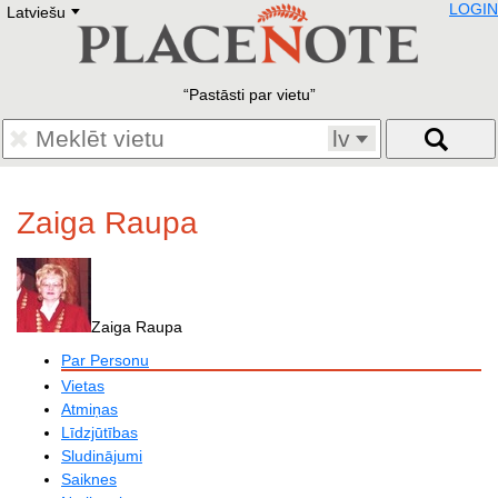
LOGIN
Latviešu
Deutsch
E
English
Русский
Lietuvių
Pastāsti par vietu
Latviešu
Francais
lv
Polski
Hebrew
Український
Zaiga Raupa
Eestikeelne
Zaiga Raupa
Par Personu
Vietas
Atmiņas
Līdzjūtības
Sludinājumi
Saiknes