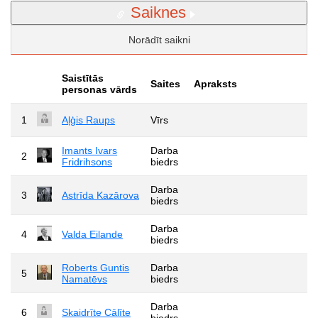
Saiknes
Norādīt saikni
Saistītās
Saites
Apraksts
personas vārds
1
Aļģis Raups
Vīrs
Imants Ivars
Darba
2
Fridrihsons
biedrs
Darba
3
Astrīda Kazārova
biedrs
Darba
4
Valda Eilande
biedrs
Roberts Guntis
Darba
5
Namatēvs
biedrs
Darba
6
Skaidrīte Cālīte
biedrs