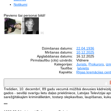
Notikumi
Pievieno šai personai bildi!
Dzimšanas datums:
22.04.1936
Miršanas datums:
10.12.2025
Apglabāšanas datums:
16.12.2025
Pirmslaulību (cits) uzvārds:
Vīdnere
Kategorijas:
Jurists
,
Prokurors
,
izm
Tautība:
latvietis
Kapsēta:
Rīgas kremācijas cent
Trešdien, 10. decembrī, 89 gadu vecumā mūžībā devusies kādreizējā
gados - sevišķi svarīgu lietu daļas priekšniece, Latvijas Televīzijai
sarežģītākajām krimināllietām, tostarp slepkavības, laupīšanas, ku
***