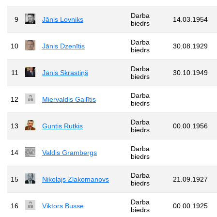
Darba
9
Jānis Lovniks
14.03.1954
biedrs
Darba
10
Jānis Dzenītis
30.08.1929
biedrs
Darba
11
Jānis Skrastiņš
30.10.1949
biedrs
Darba
12
Miervaldis Gailītis
biedrs
Darba
13
Guntis Rutkis
00.00.1956
biedrs
Darba
14
Valdis Grambergs
biedrs
Darba
15
Nikolajs Zlakomanovs
21.09.1927
biedrs
Darba
16
Viktors Busse
00.00.1925
biedrs