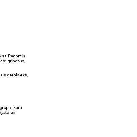
 visā Padomju
dāt gribošus,
ais darbinieks,
 grupā, kuru
ājāku un