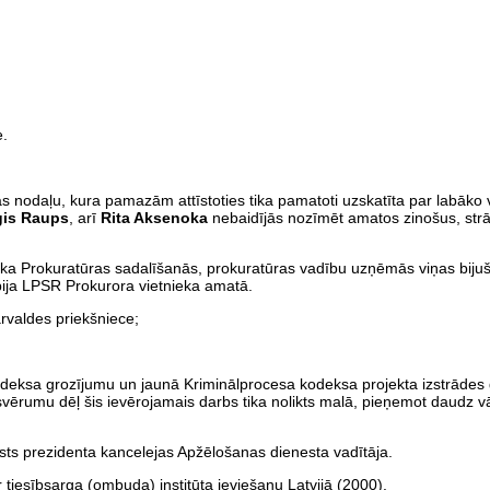
e.
nas nodaļu, kura pamazām attīstoties tika pamatoti uzskatīta par labāko
ģis Raups
, arī
Rita Aksenoka
nebaidījās nozīmēt amatos zinošus, strā
ika Prokuratūras sadalīšanās, prokuratūras vadību uzņēmās viņas bijuš
 bija LPSR Prokurora vietnieka amatā.
rvaldes priekšniece;
odeksa grozījumu un jaunā Kriminālprocesa kodeksa projekta izstrādes
apsvērumu dēļ šis ievērojamais darbs tika nolikts malā, pieņemot daudz v
lsts prezidenta kancelejas Apžēlošanas dienesta vadītāja.
tiesībsarga (ombuda) institūta ieviešanu Latvijā (2000).