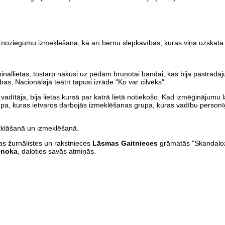
 noziegumu izmeklēšana, kā arī bērnu slepkavības, kuras viņa uzskata
imināllietas, tostarp nākusi uz pēdām bruņotai bandai, kas bija pastrādāj
bas, Nacionālajā teātrī tapusi izrāde "Ko var cilvēks".
vadītāja, bija lietas kursā par katrā lietā notiekošo. Kad izmēģinājumu 
rupa, kuras ietvaros darbojās izmeklēšanas grupa, kuras vadību person
klāšanā un izmeklēšanā.
as žurnālistes un rakstnieces
Lāsmas Gaitnieces
grāmatās "Skandalo
enoka
, daloties savās atmiņās.