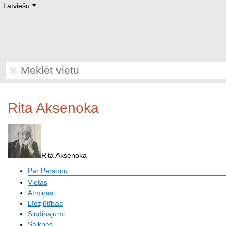
Latviešu
Deutsch
E
English
Русский
Lietuvių
Latviešu
Francais
Polski
Hebrew
Український
Eestikeelne
Rita Aksenoka
Rita Aksenoka
Par Personu
Vietas
Atmiņas
Līdzjūtības
Sludinājumi
Saiknes