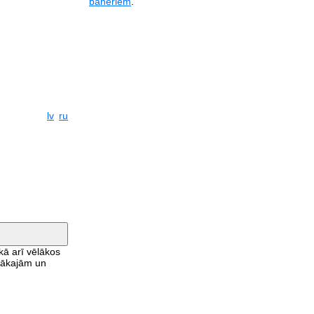
baneriem
.
lv
ru
 kā arī vēlākos
aļākajām un