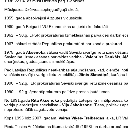
1936.22.04. dzimusi Dzērves pag. Gobziņos.
Mācījusies Dzērves septiņgadīgajā skolā,
1955. gadā absolvējusi Aizputes vidusskolu.
1960. gadā Beigusi LVU Ekonomikas un juridisko fakultāti.
1962. – 90.g. LPSR prokuratūras Izmeklēšanas pārvaldes darbiniec
1967. sākusi strādāt Republikas prokuratūrā par zonālo prokurori.
1975. gadā
Aksenoka
sākusi vadīt Sevišķi svarīgu lietu izmeklēša
Savienībā. Izmeklēšanas pārvaldes vadība -
Valentīns
Daukšis, Aļ
enerģiskus, gados jaunus izmeklētājus.
Pēc Latvijas Republikas neatkarības atjaunošanas, kad, diemžēl not
vecākais sevišķi svarīgu lietu izmeklētājs
Jānis Skrastiņš
, kurš jau
1990. – 92.g. LR prokuratūras Sevišķi svarīgu lietu izmeklēšanas pā
1990. – 92.g. ģenerālprokurora palīdze preses jautājumos
No 1991.gada
Rita Aksenoka
piedalījās Latvijas Kriminālprocesa k
vadīja pieredzējusī speciāliste -
Vija Jākobsone
. Tiesa, politisku 
neprofesionālāk sagatavotu versiju.
Kopš 1995 līdz 2007. gadam,
Vairas Vīķes-Freibergas
laikā, LR Va
Piedalījusies Apžēlošanas likuma izstrādē (1998) un darba grupā par 