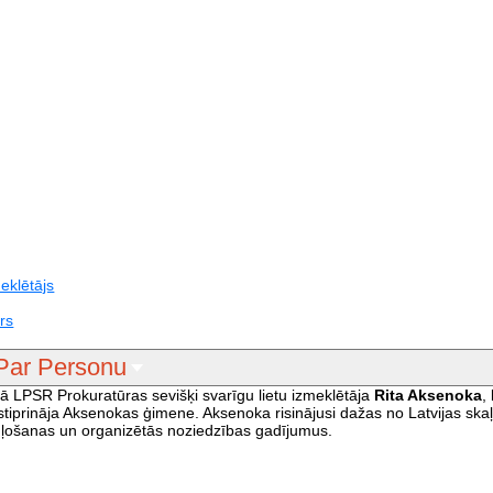
eklētājs
rs
Par Personu
 LPSR Prokuratūras sevišķi svarīgu lietu izmeklētāja
Rita Aksenoka
,
 apstiprināja Aksenokas ģimene. Aksenoka risinājusi dažas no Latvijas sk
kuļošanas un organizētās noziedzības gadījumus.