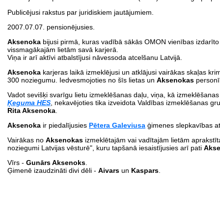
Publicējusi rakstus par juridiskiem jautājumiem.
2007.07.07. pensionējusies.
Aksenoka
bijusi pirmā, kuras vadībā sākās OMON vienības izdarīto
vissmagākajām lietām savā karjerā.
Viņa ir arī aktīvi atbalstījusi nāvessoda atcelšanu Latvijā.
Aksenoka
karjeras laikā izmeklējusi un atklājusi vairākas skaļas kr
300 noziegumu. Iedvesmojoties no šīs lietas un
Aksenokas
personī
Vadot sevišķi svarīgu lietu izmeklēšanas daļu, viņa, kā izmeklēšanas 
Ķeguma HES
, nekavējoties tika izveidota Valdības izmeklēšanas g
Rita Aksenoka
.
Aksenoka
ir piedalījusies
Pētera Galeviusa
ģimenes slepkavības at
Vairākas no
Aksenokas
izmeklētajām vai vadītajām lietām aprakstīt
noziegumi Latvijas vēsturē", kuru tapšanā iesaistījusies arī pati
Aks
Vīrs -
Gunārs Aksenoks
.
Ģimenē izaudzināti divi dēli -
Aivars
un
Kaspars
.