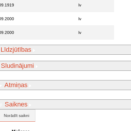
09.1919
lv
09.2000
lv
09.2000
lv
Līdzjūtības
Sludinājumi
Atmiņas
Saiknes
Norādīt saikni