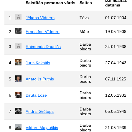
Dzimšanas
Saistītās personas vārds
Saites
datums
1
Jēkabs Vīdners
Tēvs
01.07.1904
2
Ernestīne Vīdnere
Māte
19.05.1908
Darba
3
Raimonds Daudišs
24.01.1938
biedrs
Darba
4
Juris Kaksītis
27.04.1943
biedrs
Darba
5
Anatolijs Putnis
07.11.1925
biedrs
Darba
6
Biruta Loze
12.05.1932
biedrs
Darba
7
Andris Grūtups
05.05.1949
biedrs
Darba
8
Viktors Majauškis
21.05.1939
biedrs