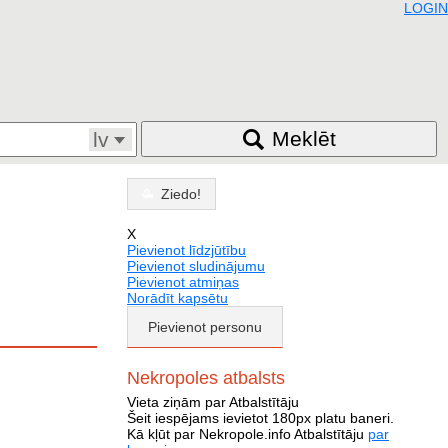
LOGIN
Meklēt
lv
Ziedo!
X
Pievienot līdzjūtību
Pievienot sludinājumu
Pievienot atmiņas
Norādīt kapsētu
Pievienot personu
Nekropoles atbalsts
Vieta ziņām par Atbalstītāju
Šeit iespējams ievietot 180px platu baneri.
Kā kļūt par Nekropole.info Atbalstītāju
par