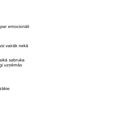
 par emocionāli
usi vairāk nekā
laikā sabruka
īgi uzņēmās
zākie