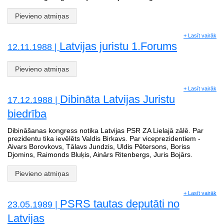
Pievieno atmiņas
+ Lasīt vairāk
Latvijas juristu 1.Forums
12.11.1988 |
Pievieno atmiņas
+ Lasīt vairāk
Dibināta Latvijas Juristu
17.12.1988 |
biedrība
Dibināšanas kongress notika Latvijas PSR ZA Lielajā zālē. Par
prezidentu tika ievēlēts Valdis Birkavs. Par viceprezidentiem -
Aivars Borovkovs, Tālavs Jundzis, Uldis Pētersons, Boriss
Djomins, Raimonds Bluķis, Ainārs Ritenbergs, Juris Bojārs.
Pievieno atmiņas
+ Lasīt vairāk
PSRS tautas deputāti no
23.05.1989 |
Latvijas