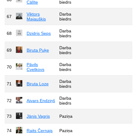
Cālīte
biedrs
Viktors
Darba
67
Majauškis
biedrs
Darba
68
Dzidris Seps
biedrs
Darba
69
Biruta Puķe
biedrs
Pāvils
Darba
70
Cvetkovs
biedrs
Darba
71
Biruta Loze
biedrs
Darba
72
Aivars Endziņš
biedrs
73
Jānis Vagris
Paziņa
74
Raits Černajs
Paziņa