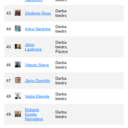
Darba
43
Ziedonis Rags
biedrs
Darba
44
Ināra Niedrāja
biedrs
Darba
Jānis
45
biedrs,
Laukroze
Paziņa
Darba
46
Vitauts Staņa
biedrs
Darba
47
Jānis Dzenītis
biedrs
Darba
48
Valda Eilande
biedrs
Roberts
Darba
49
Guntis
biedrs
Namatēvs