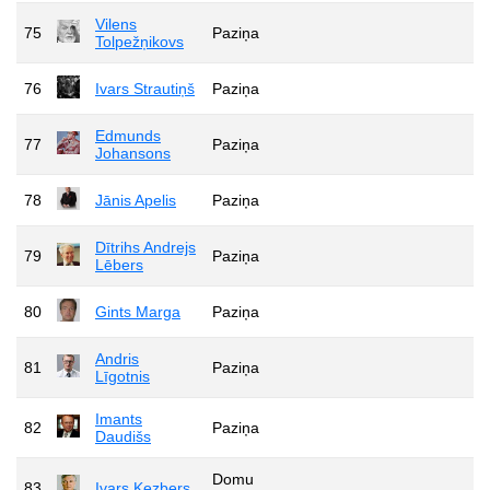
Vilens
75
Paziņa
Tolpežņikovs
76
Ivars Strautiņš
Paziņa
Edmunds
77
Paziņa
Johansons
78
Jānis Apelis
Paziņa
Dītrihs Andrejs
79
Paziņa
Lēbers
80
Gints Marga
Paziņa
Andris
81
Paziņa
Līgotnis
Imants
82
Paziņa
Daudišs
Domu
83
Ivars Ķezbers