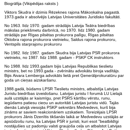
Biogrāfija (Vikipēdijas raksts )
Viktors Skudra ir dzimis Rēzeknes rajona Mākoņkalna pagastā.
1973.gada ir absolvējis Latvijas Universitātes Juridisko fakultāti.
No 1963. līdz 1970. gadam strādājis Latvija Teātra biedrības
mākslas priekšmetu darbnīcā, no 1970. līdz 1980. gadam
strādājis par Rīgas pilsētas prokurora palīgu, Rīgas pilsētas
Oktobra rajona prokurora vietnieku, Saldus rajona prokuroru,
Ventspils starprajonu prokuroru
No 1982. līdz 1987. gadam Skudra bija Latvijas PSR prokurora
vietnieks, no 1987. līdz 1988. gadam - PSKP CK instruktors.
No 1988. līdz 1993.gadam bijis Latvijas Republikas tieslietu
ministrs, bet no 1993.gada - zvērinātu advokātu biroja vadītājs.
Bijis Aivara Lemberga advokāts lietā pret Ģenerālprokuratūru par
goda un cieņas aizskaršanu.
1988.gadā, būdams LPSR Tieslietu ministrs, atbalstīja Latvijas
Juristu biedrības izveidošanu. Latvijas juristu I forumā LU Lielajā
aulā uzstājās ar kaismīgu, pret PSRS kārtību vērstu, runu,
iegūdams patiesu cieņu un autoritāti Latvijas juristu vidū. Tajās
dienās Latvijā viesojās PSKP sekretārs Medvedevs, kurš bija
zināms ar saviem reakcionāriem uzskatiem. Toreizējais LPSR
prokurors Jānis Dzenītis tikšanās laikā ar Medvedevu uzstājās ar
apsūdzošu runu, ka Latvijas PSR ir juristi, kuri esot "beatbildīgi
nostājušies uz padomju valsti graujoša ceļa un atbalstot Latvijas