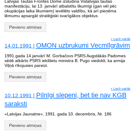
Latvijas Tautas Frontes Dome izsludina Vislatvijas tautas
manifestāciju, lai 13. janvārī atbalstītu likumīgi (gan vēl pēc
okupācijas laika likumiem) ievēlēto valdību, kā arī pieņēma
lēmumu apsargāt stratēģiski svarīgākos objektus.
Pievieno atmiņas
+ Lasīt vairāk
OMON uzbrukumi Vecmīlgrāvim
14.01.1991 |
1991.gada 14.janvārī M. Gorbačovs PSRS Augstākās Padomes
sēdē atkārto PSRS iekšlietu ministra B. Pugo viedokli, ka armija
Viļņā rīkojusies pareizi.
Pievieno atmiņas
+ Lasīt vairāk
Pilnīgi slepeni, bet tie nav KGB
10.12.1991 |
saraksti
«Latvijas Jaunatne», 1991. gada 10. decembris, Nr. 186
Pievieno atmiņas