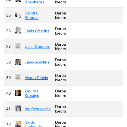
Ritenbergs
biedrs
Sandra
Darba
35
Strence
biedrs
Darba
36
Jānis Oherins
biedrs
Darba
37
Uldis Gundars
biedrs
Darba
38
Jānis Āboltiņš
biedrs
Darba
39
Aivars Prūsis
biedrs
Zigurds
Darba
40
Krastiņš
biedrs
Darba
41
Ita Kozakeviča
biedrs
Gvido
Darba
42
Narkevičs
biedrs