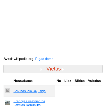
Avoti
: wikipedia.org,
Rīgas dome
Vietas
Nosaukums
No
Līdz
Bildes
Valodas
Brīvības iela 34, Rīga
Francijas vēstniecība
Latvijas Republikā