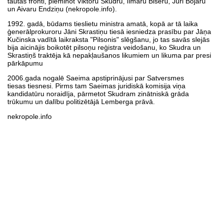
tautas fronti, pieminot Viktoru Skudru, Ilmāru Bišeru, Juri Bojāru
un Aivaru Endziņu (nekropole.info).
1992. gadā, būdams tieslietu ministra amatā, kopā ar tā laika
ģenerālprokuroru Jāni Skrastiņu tiesā iesniedza prasību par Jāņa
Kučinska vadītā laikraksta "Pilsonis" slēgšanu, jo tas savās slejās
bija aicinājis boikotēt pilsoņu reģistra veidošanu, ko Skudra un
Skrastiņš traktēja kā nepakļaušanos likumiem un likuma par presi
pārkāpumu
2006.gada nogalē Saeima apstiprinājusi par Satversmes
tiesas tiesnesi. Pirms tam Saeimas juridiskā komisija viņa
kandidatūru noraidīja, pārmetot Skudram zinātniskā grāda
trūkumu un dalību politizētājā Lemberga prāvā.
nekropole.info