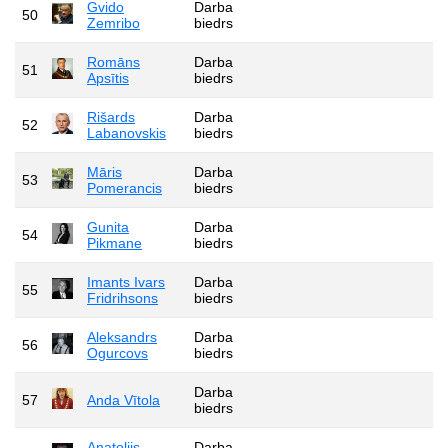
Gvido
Darba
50
Zemribo
biedrs
Romāns
Darba
51
Apsītis
biedrs
Rišards
Darba
52
Labanovskis
biedrs
Māris
Darba
53
Pomerancis
biedrs
Gunita
Darba
54
Pikmane
biedrs
Imants Ivars
Darba
55
Fridrihsons
biedrs
Aleksandrs
Darba
56
Ogurcovs
biedrs
Darba
57
Anda Vītola
biedrs
Anatolijs
Darba