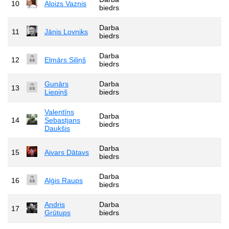
10
Aloizs Vaznis
biedrs
Darba
11
Jānis Lovniks
biedrs
Darba
12
Elmārs Siliņš
biedrs
Gunārs
Darba
13
Liepiņš
biedrs
Valentīns
Darba
14
Sebastjans
biedrs
Daukšis
Darba
15
Aivars Dātavs
biedrs
Darba
16
Aļģis Raups
biedrs
Andris
Darba
17
Grūtups
biedrs