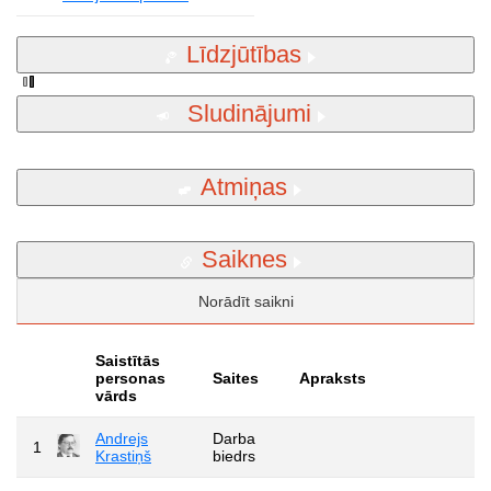
Līdzjūtības
Sludinājumi
Atmiņas
Saiknes
Norādīt saikni
Saistītās
personas
Saites
Apraksts
vārds
Andrejs
Darba
1
Krastiņš
biedrs