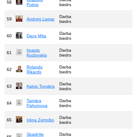
58
Putnis
biedrs
Darba
59
Andrejs Lepse
biedrs
Darba
60
Dace Mita
biedrs
Imants
Darba
61
Kozlovskis
biedrs
Rolands
Darba
62
Rikards
biedrs
Darba
63
Kalvis Torgāns
biedrs
Tamāra
Darba
64
Pahomova
biedrs
Darba
65
Irēna Zemribo
biedrs
Skaidrīte
Darba
66