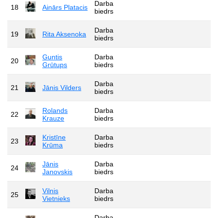
Darba
18
Ainārs Platacis
biedrs
Darba
19
Rita Aksenoka
biedrs
Guntis
Darba
20
Grūtups
biedrs
Darba
21
Jānis Vilders
biedrs
Rolands
Darba
22
Krauze
biedrs
Kristīne
Darba
23
Krūma
biedrs
Jānis
Darba
24
Janovskis
biedrs
Vilnis
Darba
25
Vietnieks
biedrs
Darba