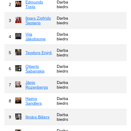
Edmunds
Darba
2
Treijs
biedrs
Ilgars Zigfrīds
Darba
3
Šepteris
biedrs
Vija
Darba
4
Jākobsone
biedrs
Darba
5
Teodors Eniņš
biedrs
Oļģerts
Darba
6
Šabanskis
biedrs
Jānis
Darba
7
Rozenbergs
biedrs
Haims
Darba
8
Sandlers
biedrs
Darba
9
Ilmārs Bišers
biedrs
Darba