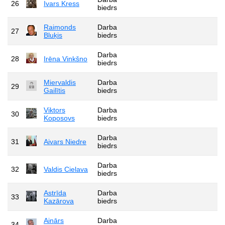
26
Ivars Kress
biedrs
Raimonds
Darba
27
Bluķis
biedrs
Darba
28
Irēna Vinkšno
biedrs
Miervaldis
Darba
29
Gailītis
biedrs
Viktors
Darba
30
Koposovs
biedrs
Darba
31
Aivars Niedre
biedrs
Darba
32
Valdis Cielava
biedrs
Astrīda
Darba
33
Kazārova
biedrs
Ainārs
Darba
34