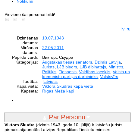
Notikumi
Pievieno šai personai bildi!
lv
ru
Dzimšanas
10.07.1943
datums:
Miršanas
22.05.2011
datums:
Papildu vārdi:
Викторс Скудра
Kategorijas:
Augstākās tiesas senators
,
Dzimis Latvijā
,
Jurists
,
LJB biedrs
,
LJB dibinātājs
,
Ministrs
,
Politiķis
,
Tiesnesis
,
Valdības loceklis
,
Valsts un
komunistu partijas darbinieks
,
Valstsvīrs
Tautība:
latvietis
Kapa vieta:
Viktora Skudras kapa vieta
Kapsēta:
Rīgas Meža kapi
Par Personu
Viktors Skudra
(dzimis 1943. gada 10. jūlijā) ir latviešu jurists,
pirmais atjaunotās Latvijas Republikas Tieslietu ministrs.