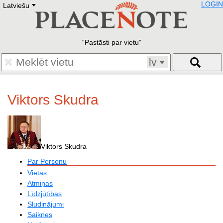
LOGIN
Latviešu
Deutsch
E
English
Русский
Lietuvių
Pastāsti par vietu
Latviešu
Francais
lv
Polski
Hebrew
Український
Viktors Skudra
Eestikeelne
Viktors Skudra
Par Personu
Vietas
Atmiņas
Līdzjūtības
Sludinājumi
Saiknes