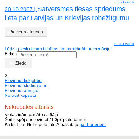
+ Lasīt vairāk
Satversmes tiesas spriedums
30.10.2007 |
lietā par Latvijas un Krievijas robežlīgumu
Pievieno atmiņas
+ Lasīt vairāk
Lūdzu piešķirt man tiesības, lai papildinātu informāciju!
Birkas
Ziedo!
X
Pievienot līdzjūtību
Pievienot sludinājumu
Pievienot atmiņas
Norādīt kapsētu
Nekropoles atbalsts
Vieta ziņām par Atbalstītāju
Šeit iespējams ievietot 180px platu baneri.
Kā kļūt par Nekropole.info Atbalstītāju
par baneriem
.