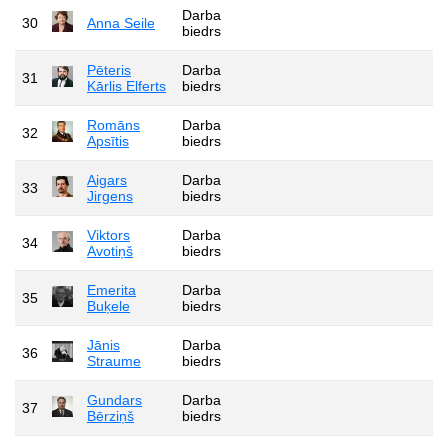
Darba
30
Anna Seile
biedrs
Pēteris
Darba
31
Kārlis Elferts
biedrs
Romāns
Darba
32
Apsītis
biedrs
Aigars
Darba
33
Jirgens
biedrs
Viktors
Darba
34
Avotiņš
biedrs
Emerita
Darba
35
Buķele
biedrs
Jānis
Darba
36
Straume
biedrs
Gundars
Darba
37
Bērziņš
biedrs