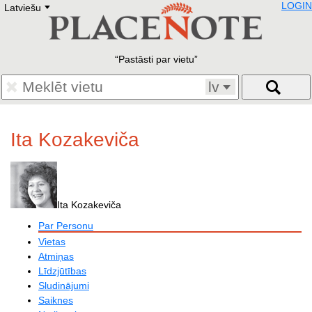
LOGIN
Latviešu
Deutsch
E
English
Русский
Lietuvių
Pastāsti par vietu
Latviešu
Francais
lv
Polski
Hebrew
Український
Ita Kozakeviča
Eestikeelne
Ita Kozakeviča
Par Personu
Vietas
Atmiņas
Līdzjūtības
Sludinājumi
Saiknes