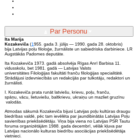
Par Personu
Ita Marija
Kozakeviča
(
1
955. gada 3. jūlijs — 1990. gada 28. oktobris)
bija Latvijas poļu filoloģe, žurnāliste un sabiedriska darbiniece. LR
Augstākās Padomes deputāte.
Ita Kozakeviča 1973. gadā absolvēja Rīgas Anrī Barbisa 11.
vidusskolu, bet 1981. gadā — Latvijas Valsts
universitātes Filoloģijas fakultāti franču filoloģijas specialitātē.
Strādājusi izdevniecībās un redakcijās par tulkotāju, redaktori un
žurnālisti.
I. Kozakeviča prata runāt latviešu, krievu, poļu, franču,
spāņu, vācu, lietuviešu, baltkrievu, ukraiņu un mazliet gruzīnu
valodās.
Atmodas sākumā Kozakeviča bijusi Latvijas poļu kultūras draugu
biedrības valdē, pēc tam ievēlēta par jaundibinātās Latvijas Poļu
savienības priekšsēdētāju. Viņa bija viena no Latvijas PSR Tautu
foruma organizētājām 1988. gada decembrī, vēlāk kļuva par
Latvijas nacionālo kulturas biedrību asociācijas priekšsēdētāja
vietnieci.