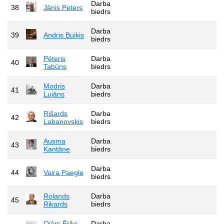
Darba
38
Jānis Peters
biedrs
Darba
39
Andris Buiķis
biedrs
Pēteris
Darba
40
Tabūns
biedrs
Modris
Darba
41
Lujāns
biedrs
Rišards
Darba
42
Labanovskis
biedrs
Ausma
Darba
43
Kantāne
biedrs
Darba
44
Vaira Paegle
biedrs
Rolands
Darba
45
Rikards
biedrs
Ojārs Ēriks
Darba