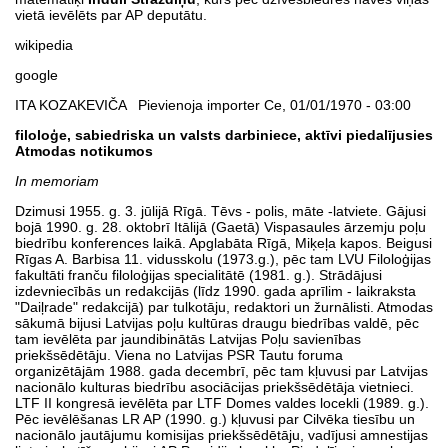
vietā ievēlēts par AP deputātu.
wikipedia
google
ITA KOZAKEVIČA Pievienoja importer Ce, 01/01/1970 - 03:00
filoloģe, sabiedriska un valsts darbiniece, aktīvi piedalījusies
Atmodas notikumos
In memoriam
Dzimusi 1955. g. 3. jūlijā Rīgā. Tēvs - polis, māte -latviete. Gājusi
bojā 1990. g. 28. oktobrī Itālijā (Gaetā) Vispasaules ārzemju poļu
biedrību konferences laikā. Apglabāta Rīgā, Miķeļa kapos. Beigusi
Rīgas A. Barbisa 11. vidusskolu (1973.g.), pēc tam LVU Filoloģijas
fakultāti franču filoloģijas specialitātē (1981. g.). Strādājusi
izdevniecībās un redakcijās (līdz 1990. gada aprīlim - laikraksta
"Daiļrade" redakcijā) par tulkotāju, redaktori un žurnālisti. Atmodas
sākumā bijusi Latvijas poļu kultūras draugu biedrības valdē, pēc
tam ievēlēta par jaundibinātās Latvijas Poļu savienības
priekšsēdētāju. Viena no Latvijas PSR Tautu foruma
organizētājām 1988. gada decembrī, pēc tam kļuvusi par Latvijas
nacionālo kulturas biedrību asociācijas priekšsēdētāja vietnieci.
LTF II kongresā ievēlēta par LTF Domes valdes locekli (1989. g.).
Pēc ievēlēšanas LR AP (1990. g.) kļuvusi par Cilvēka tiesību un
nacionālo jautājumu komisijas priekšsēdētāju, vadījusi amnestijas