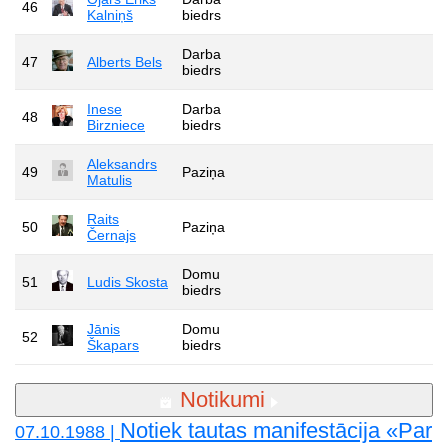
46
Kalniņš
biedrs
Darba
47
Alberts Bels
biedrs
Inese
Darba
48
Birzniece
biedrs
Aleksandrs
49
Paziņa
Matulis
Raits
50
Paziņa
Černajs
Domu
51
Ludis Skosta
biedrs
Jānis
Domu
52
Škapars
biedrs
Notikumi
Notiek tautas manifestācija «Par
07.10.1988 |