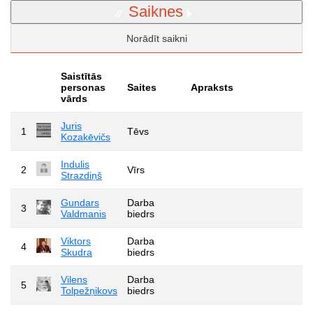
Saiknes
Norādīt saikni
Saistītās
personas
Saites
Apraksts
vārds
Juris
1
Tēvs
Kozakēvičs
Indulis
2
Vīrs
Strazdiņš
Gundars
Darba
3
Valdmanis
biedrs
Viktors
Darba
4
Skudra
biedrs
Vilens
Darba
5
Tolpežņikovs
biedrs