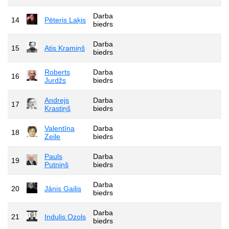
Darba
14
Pēteris Laķis
biedrs
Darba
15
Atis Kramiņš
biedrs
Roberts
Darba
16
Jurdžs
biedrs
Andrejs
Darba
17
Krastiņš
biedrs
Valentīna
Darba
18
Zeile
biedrs
Pauls
Darba
19
Putniņš
biedrs
Darba
20
Jānis Gailis
biedrs
Darba
21
Indulis Ozols
biedrs