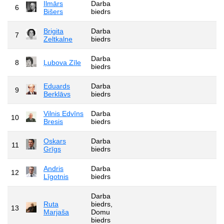
Ilmārs
Darba
6
Bišers
biedrs
Brigita
Darba
7
Zeltkalne
biedrs
Darba
8
Ļubova Zīle
biedrs
Eduards
Darba
9
Berklāvs
biedrs
Vilnis Edvīns
Darba
10
Bresis
biedrs
Oskars
Darba
11
Grīgs
biedrs
Andris
Darba
12
Līgotnis
biedrs
Darba
Ruta
biedrs,
13
Marjaša
Domu
biedrs