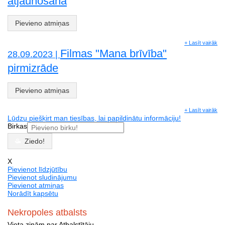
atjaunošana
Pievieno atmiņas
+ Lasīt vairāk
Filmas "Mana brīvība"
28.09.2023 |
pirmizrāde
Pievieno atmiņas
+ Lasīt vairāk
Lūdzu piešķirt man tiesības, lai papildinātu informāciju!
Birkas
Ziedo!
X
Pievienot līdzjūtību
Pievienot sludinājumu
Pievienot atmiņas
Norādīt kapsētu
Nekropoles atbalsts
Vieta ziņām par Atbalstītāju