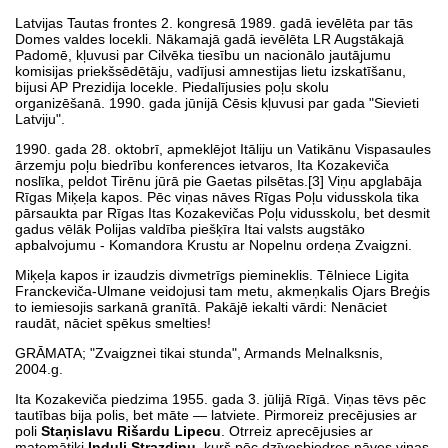
Latvijas Tautas frontes 2. kongresā 1989. gadā ievēlēta par tās
Domes valdes locekli. Nākamajā gadā ievēlēta LR Augstākajā
Padomē, kļuvusi par Cilvēka tiesību un nacionālo jautājumu
komisijas priekšsēdētāju, vadījusi amnestijas lietu izskatīšanu,
bijusi AP Prezidija locekle. Piedalījusies poļu skolu
organizēšanā. 1990. gada jūnijā Cēsis kļuvusi par gada "Sievieti
Latviju".
1990. gada 28. oktobrī, apmeklējot Itāliju un Vatikānu Vispasaules
ārzemju poļu biedrību konferences ietvaros, Ita Kozakeviča
noslīka, peldot Tirēnu jūrā pie Gaetas pilsētas.[3] Viņu apglabāja
Rīgas Miķeļa kapos. Pēc viņas nāves Rīgas Poļu vidusskola tika
pārsaukta par Rīgas Itas Kozakevičas Poļu vidusskolu, bet desmit
gadus vēlāk Polijas valdība piešķīra Itai valsts augstāko
apbalvojumu - Komandora Krustu ar Nopelnu ordeņa Zvaigzni.
Miķeļa kapos ir izaudzis divmetrīgs piemineklis. Tēlniece Ligita
Franckeviča-Ulmane veidojusi tam metu, akmeņkalis Ojars Breģis
to iemiesojis sarkanā granītā. Pakājē iekalti vārdi: Nenāciet
raudāt, nāciet spēkus smelties!
GRĀMATA; "Zvaigznei tikai stunda", Armands Melnalksnis,
2004.g.
Ita Kozakeviča piedzima 1955. gada 3. jūlijā Rīgā. Viņas tēvs pēc
tautības bija polis, bet māte — latviete. Pirmoreiz precējusies ar
poli
Staņislavu Rišardu Lipecu
. Otrreiz aprecējusies ar
matemātiķi
Induli Strazdiņu
, kurš pēc dzīvesbiedres nāves viņas