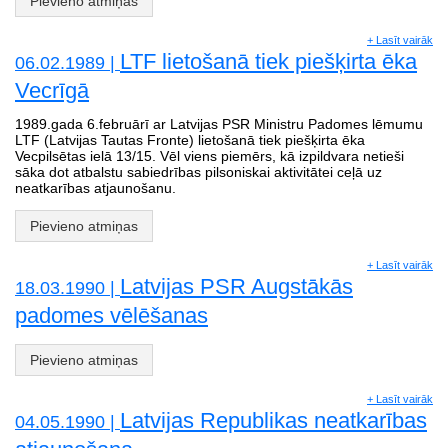
Pievieno atmiņas
+ Lasīt vairāk
LTF lietošanā tiek piešķirta ēka
06.02.1989 |
Vecrīgā
1989.gada 6.februārī ar Latvijas PSR Ministru Padomes lēmumu
LTF (Latvijas Tautas Fronte) lietošanā tiek piešķirta ēka
Vecpilsētas ielā 13/15. Vēl viens piemērs, kā izpildvara netieši
sāka dot atbalstu sabiedrības pilsoniskai aktivitātei ceļā uz
neatkarības atjaunošanu.
Pievieno atmiņas
+ Lasīt vairāk
Latvijas PSR Augstākās
18.03.1990 |
padomes vēlēšanas
Pievieno atmiņas
+ Lasīt vairāk
Latvijas Republikas neatkarības
04.05.1990 |