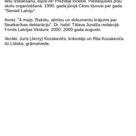
lietu izskatīšanu, bijusi AP Prezidija locekle. Piedalījusies poļu
skolu organizēšanā. 1990. gada jūnijā Cēsis kļuvusi par gada
"Sievieti Latviju".
Avots: "4.maijs. Rakstu, atmiņu un dokumentu krājums par
Neatkarības deklarāciju". Dr. habil. Tālava Jundža redakcijā.
Fonds Latvijas Vēsture. 2000. 2000.gada augusts
Vecāki: Juris (Jerzy) Kozakevičs, krāsotājs un Rita Kozakeviča
dz.Līdaka, grāmatvede.