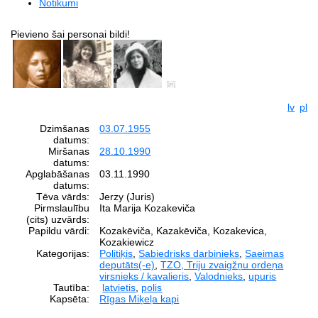
Notikumi
Pievieno šai personai bildi!
lv
pl
Dzimšanas
03.07.1955
datums:
Miršanas
28.10.1990
datums:
Apglabāšanas
03.11.1990
datums:
Tēva vārds:
Jerzy (Juris)
Pirmslaulību
Ita Marija Kozakeviča
(cits) uzvārds:
Papildu vārdi:
Kozakēviča, Kazakēviča, Kozakevica,
Kozakiewicz
Kategorijas:
Politiķis
,
Sabiedrisks darbinieks
,
Saeimas
deputāts(-e)
,
TZO, Triju zvaigžņu ordeņa
virsnieks / kavalieris
,
Valodnieks
,
upuris
Tautība:
latvietis
,
polis
Kapsēta:
Rīgas Miķeļa kapi