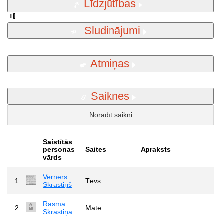
Līdzjūtības
Sludinājumi
Atmiņas
Saiknes
Norādīt saikni
Saistītās
personas
Saites
Apraksts
vārds
Verners
1
Tēvs
Skrastiņš
Rasma
2
Māte
Skrastiņa