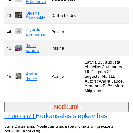
Pahomova
Oļģerts
43
Darba biedrs
Šabanskis
Zigurds
44
Paziņa
Dreimanis
Jānis
45
Paziņa
Vahers
Latvijā 23. augustā
«Latvijas Jaunatne»,
1991. gada 24.
Andra
46
Paziņa
augusts, Nr. 111 -
Jauce
Autors: Andra Jauce,
Armands Puče, Māra
Miķelsone
Notikumi
Burkānsalas slepkavības
12.09.1987 |
Juris Blaumanis: Noslēpumu sala (papildināts un precizēts
notikumu apraksts)