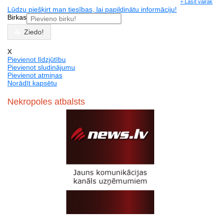
+ Lasīt vairāk
Lūdzu piešķirt man tiesības, lai papildinātu informāciju!
Birkas
Ziedo!
X
Pievienot līdzjūtību
Pievienot sludinājumu
Pievienot atmiņas
Norādīt kapsētu
Nekropoles atbalsts