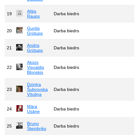
Aļģis
19
Darba biedrs
Raups
Guntis
20
Darba biedrs
Grūtups
Andris
21
Darba biedrs
Grūtups
Aloizs
22
Visvaldis
Darba biedrs
Blonskis
Dzintra
23
Šubrovska
Darba biedrs
Vītoliņa
Māra
24
Darba biedrs
Usāne
Bruno
25
Darba biedrs
Šteinbriks