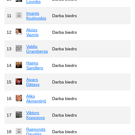
Lovniks
Imants
11
Darba biedrs
Kozlovskis
Aloizs
12
Darba biedrs
Vaznis
Valdis
13
Darba biedrs
Grambergs
Haims
14
Darba biedrs
Sandlers
Aivars
15
Darba biedrs
Dātavs
Aļiks
16
Darba biedrs
Akmentiņš
Viktors
17
Darba biedrs
Koposovs
Raimonds
18
Darba biedrs
Daudišs