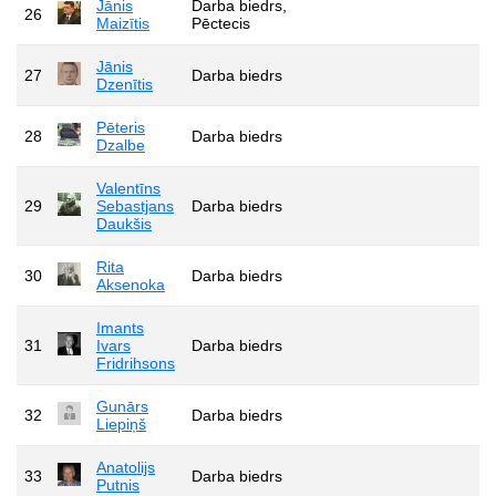
Jānis
Darba biedrs,
26
Maizītis
Pēctecis
Jānis
27
Darba biedrs
Dzenītis
Pēteris
28
Darba biedrs
Dzalbe
Valentīns
29
Sebastjans
Darba biedrs
Daukšis
Rita
30
Darba biedrs
Aksenoka
Imants
31
Ivars
Darba biedrs
Fridrihsons
Gunārs
32
Darba biedrs
Liepiņš
Anatolijs
33
Darba biedrs
Putnis