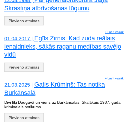
12.08.1998 |
Skrastiņa atbrīvošanas lūgumu
Pievieno atmiņas
+ Lasīt vairāk
Egīls Zirnis: Kad zuda reālais
01.04.2017 |
ienaidnieks, sākās raganu medības savējo
vidū
Pievieno atmiņas
+ Lasīt vairāk
Gatis Krūmiņš: Tas notika
21.03.2025 |
Burkānsalā
Divi līķi Daugavā un viens uz Burkānsalas. Skaļākais 1987. gada
kriminālais notikums.
Pievieno atmiņas