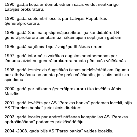
1990. gad;a kopā ar domubiedriem sācis veidot neatkarīgo
Latvijas prokuratūru.
1990. gada septembrī iecelts par Latvijas Republikas
Ģenerālprokuroru.
1995. gadā Saeima apstiprinājusi Skrastiņa kandidatūru LR
ģenerālprokurora amatam uz nākamajiem septiņiem gadiem.
1995. gadā saņēmis Triju Zvaigžņu III šķiras ordeni.
1997. gadā informējis vairākas augstas amatpersonas par
lēmumu aiziet no ģenerālprokurora amata pēc paša vēlēšanās.
1998. gadā iesniedzis Augstākās tiesas priekšsēdētājam lūgumu
par atbrīvošanu no amata pēc paša vēlēšanās, jo izjutis politisko
spiedienu.
2000. gadā par nākamo ģenerālprokuroru tika ievēlēts Jānis
Maizītis.
2001. gadā ievēlēts par AS "Parekss banka" padomes locekli, bijis
AS "Parekss banka" juridiskais direktors.
2003. gadā iecelts par apdrošināšanas kompānijas AS "Parekss
apdrošināšana" padomes priekšsēdētāju.
2004.-2008. gadā bijis AS "Parex banka" valdes loceklis.