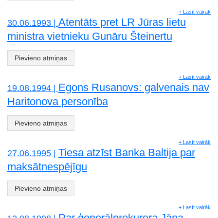
+ Lasīt vairāk
Atentāts pret LR Jūras lietu
30.06.1993 |
ministra vietnieku Gunāru Šteinertu
Pievieno atmiņas
+ Lasīt vairāk
Egons Rusanovs: galvenais nav
19.08.1994 |
Haritonova personība
Pievieno atmiņas
+ Lasīt vairāk
Tiesa atzīst Banka Baltija par
27.06.1995 |
maksātnespējīgu
Pievieno atmiņas
+ Lasīt vairāk
Par ģenerālprokurora Jāņa