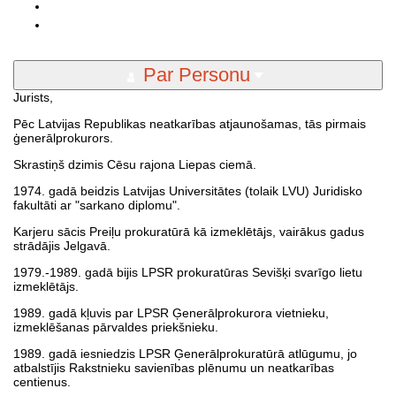
Par Personu
Jurists,
Pēc Latvijas Republikas neatkarības atjaunošamas, tās pirmais
ģenerālprokurors.
Skrastiņš dzimis Cēsu rajona Liepas ciemā.
1974. gadā beidzis Latvijas Universitātes (tolaik LVU) Juridisko
fakultāti ar "sarkano diplomu".
Karjeru sācis Preiļu prokuratūrā kā izmeklētājs, vairākus gadus
strādājis Jelgavā.
1979.-1989. gadā bijis LPSR prokuratūras Sevišķi svarīgo lietu
izmeklētājs.
1989. gadā kļuvis par LPSR Ģenerālprokurora vietnieku,
izmeklēšanas pārvaldes priekšnieku.
1989. gadā iesniedzis LPSR Ģenerālprokuratūrā atlūgumu, jo
atbalstījis Rakstnieku savienības plēnumu un neatkarības
centienus.