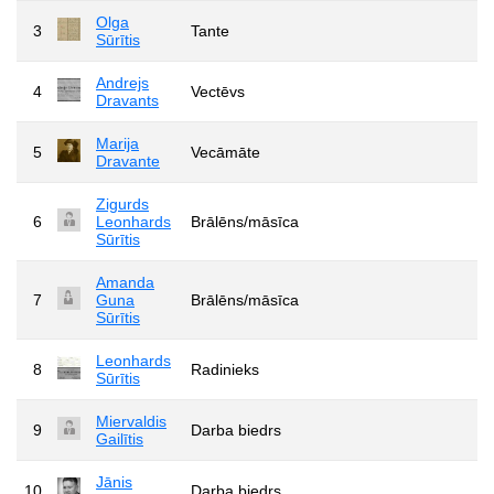
Olga
3
Tante
Sūrītis
Andrejs
4
Vectēvs
Dravants
Marija
5
Vecāmāte
Dravante
Zigurds
6
Leonhards
Brālēns/māsīca
Sūrītis
Amanda
7
Guna
Brālēns/māsīca
Sūrītis
Leonhards
8
Radinieks
Sūrītis
Miervaldis
9
Darba biedrs
Gailītis
Jānis
10
Darba biedrs