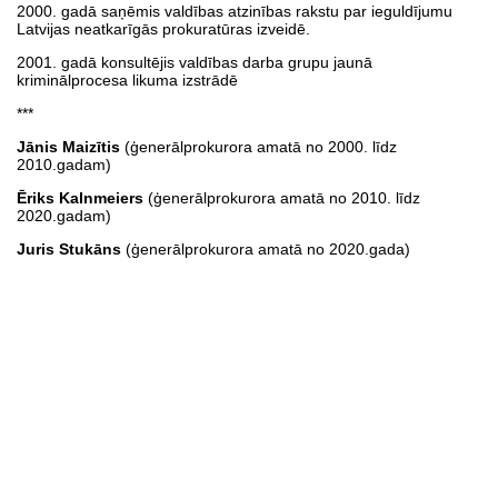
2000. gadā saņēmis valdības atzinības rakstu par ieguldījumu
Latvijas neatkarīgās prokuratūras izveidē.
2001. gadā konsultējis valdības darba grupu jaunā
kriminālprocesa likuma izstrādē
***
Jānis Maizītis
(ģenerālprokurora amatā no 2000. līdz
2010.gadam)
Ēriks Kalnmeiers
(ģenerālprokurora amatā no 2010. līdz
2020.gadam)
Juris Stukāns
(ģenerālprokurora amatā no 2020.gada)