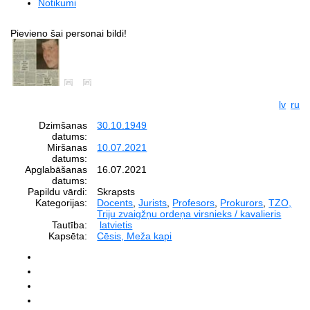
Notikumi
Pievieno šai personai bildi!
lv
ru
Dzimšanas
30.10.1949
datums:
Miršanas
10.07.2021
datums:
Apglabāšanas
16.07.2021
datums:
Papildu vārdi:
Skrapsts
Kategorijas:
Docents
,
Jurists
,
Profesors
,
Prokurors
,
TZO,
Triju zvaigžņu ordeņa virsnieks / kavalieris
Tautība:
latvietis
Kapsēta:
Cēsis, Meža kapi