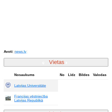
Avoti
:
news.lv
Vietas
Nosaukums
No
Līdz
Bildes
Valodas
Latvijas Universitāte
Francijas vēstniecība
Latvijas Republikā