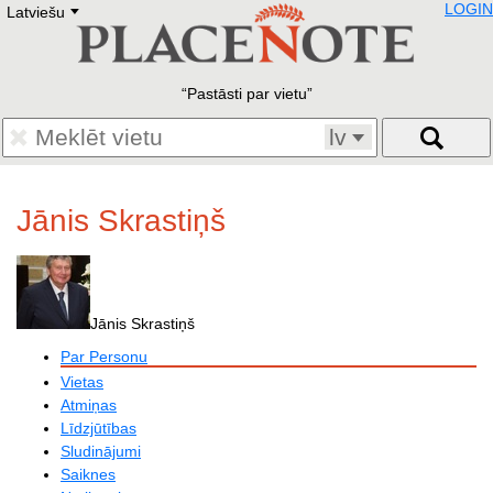
LOGIN
Latviešu
Deutsch
E
English
Русский
Lietuvių
Pastāsti par vietu
Latviešu
Francais
lv
Polski
Hebrew
Український
Jānis Skrastiņš
Eestikeelne
Jānis Skrastiņš
Par Personu
Vietas
Atmiņas
Līdzjūtības
Sludinājumi
Saiknes