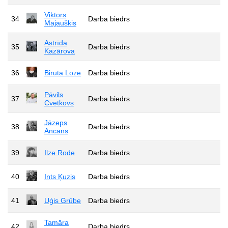
Viktors
34
Darba biedrs
Majauškis
Astrīda
35
Darba biedrs
Kazārova
36
Biruta Loze
Darba biedrs
Pāvils
37
Darba biedrs
Cvetkovs
Jāzeps
38
Darba biedrs
Ancāns
39
Ilze Rode
Darba biedrs
40
Ints Ķuzis
Darba biedrs
41
Uģis Grūbe
Darba biedrs
Tamāra
42
Darba biedrs