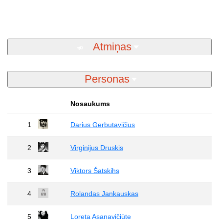
Atmiņas
Personas
Nosaukums
1
Darius Gerbutavičius
2
Virginijus Druskis
3
Viktors Šatskihs
4
Rolandas Jankauskas
5
Loreta Asanavičiūte