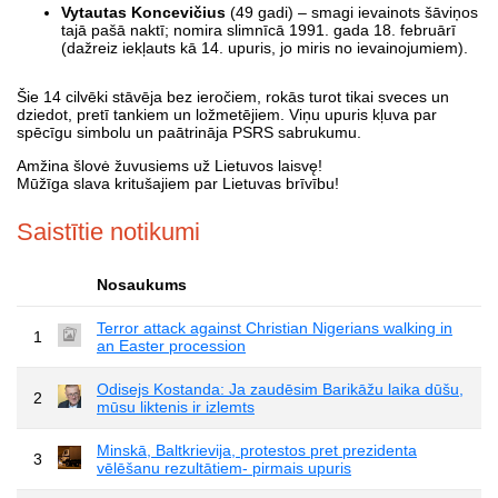
Vytautas Koncevičius
(49 gadi) – smagi ievainots šāviņos
tajā pašā naktī; nomira slimnīcā 1991. gada 18. februārī
(dažreiz iekļauts kā 14. upuris, jo miris no ievainojumiem).
Šie 14 cilvēki stāvēja bez ieročiem, rokās turot tikai sveces un
dziedot, pretī tankiem un ložmetējiem. Viņu upuris kļuva par
spēcīgu simbolu un paātrināja PSRS sabrukumu.
Amžina šlovė žuvusiems už Lietuvos laisvę!
Mūžīga slava kritušajiem par Lietuvas brīvību!
Saistītie notikumi
Nosaukums
Terror attack against Christian Nigerians walking in
1
an Easter procession
Odisejs Kostanda: Ja zaudēsim Barikāžu laika dūšu,
2
mūsu liktenis ir izlemts
Minskā, Baltkrievija, protestos pret prezidenta
3
vēlēšanu rezultātiem- pirmais upuris