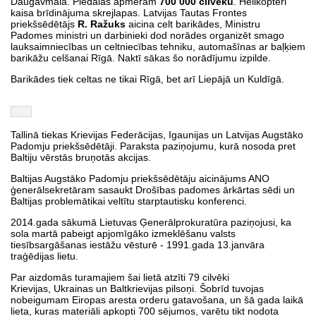
Daugavmalā. Piedalās apmēram
700 000 cilvēku
. Helikopteri
kaisa brīdinājuma skrejlapas. Latvijas Tautas Frontes
priekšsēdētājs
R. Ražuks
aicina celt barikādes, Ministru
Padomes ministri un darbinieki dod norādes organizēt smago
lauksaimniecības un celtniecības tehniku, automašīnas ar baļķiem
barikāžu celšanai Rīgā. Naktī sākas šo norādījumu izpilde.
Barikādes tiek celtas ne tikai Rīgā, bet arī Liepājā un Kuldīgā.
Tallinā tiekas Krievijas Federācijas, Igaunijas un Latvijas Augstāko
Padomju priekšsēdētāji. Paraksta paziņojumu, kurā nosoda pret
Baltiju vērstās bruņotās akcijas.
Baltijas Augstāko Padomju priekšsēdētāju aicinājums ANO
ģenerālsekretāram sasaukt Drošības padomes ārkārtas sēdi un
Baltijas problemātikai veltītu starptautisku konferenci.
2014.gada sākumā Lietuvas Ģenerālprokuratūra paziņojusi, ka
sola martā pabeigt apjomīgāko izmeklēšanu valsts
tiesībsargāšanas iestāžu vēsturē - 1991.gada 13.janvāra
traģēdijas lietu.
Par aizdomās turamajiem šai lietā atzīti 79 cilvēki
Krievijas, Ukrainas un Baltkrievijas pilsoņi. Šobrīd tuvojas
nobeigumam Eiropas aresta orderu gatavošana, un šā gada laikā
lieta, kuras materiāli apkopti 700 sējumos, varētu tikt nodota