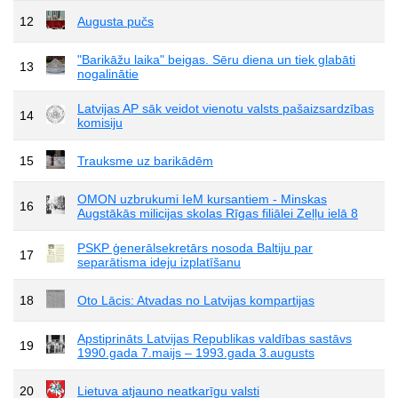
12
Augusta pučs
"Barikāžu laika" beigas. Sēru diena un tiek glabāti
13
nogalinātie
Latvijas AP sāk veidot vienotu valsts pašaizsardzības
14
komisiju
15
Trauksme uz barikādēm
OMON uzbrukumi IeM kursantiem - Minskas
16
Augstākās milicijas skolas Rīgas filiālei Zeļļu ielā 8
PSKP ģenerālsekretārs nosoda Baltiju par
17
separātisma ideju izplatīšanu
18
Oto Lācis: Atvadas no Latvijas kompartijas
Apstiprināts Latvijas Republikas valdības sastāvs
19
1990.gada 7.maijs – 1993.gada 3.augusts
20
Lietuva atjauno neatkarīgu valsti