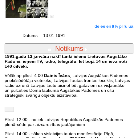
de
ee
en
lt
lv
pl
ru
ua
Datums:
13.01.1991
Notikums
1991.gada 13.janvāra naktī tanki ielenc Lietuvas Augstāko
Padomi, ieņem TV, radio, telegrāfu. Iet bojā 14 un ievainoti
140 cilvēki.
Vēlāk ap plkst. 4.00
Dainis Īvāns
, Latvijas Augstākas Padomes
priekšsēdētāja vietnieks, Latvijas Tautas frontes loceklis, Latvijas
radio uzrunā Latvijas tautu aicinot būt gataviem uz visļaunāko
un pulcēties Doma laukumā Augstākās Padomes un citu
stratēģiski svarīgu objektu aizstāvībai.
Plkst. 12.00 - notiek Latvijas Republikas Augstākās Padomes
plenārsēde par aizsardzības jautājumiem.
Plkst. 14.00 - sākas vislatvijas tautas manifestācija Rīgā,