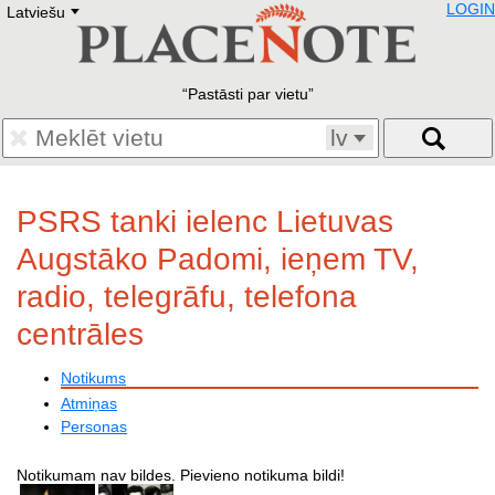
LOGIN
Latviešu
Deutsch
E
English
Русский
Lietuvių
Pastāsti par vietu
Latviešu
Francais
lv
Polski
Hebrew
Український
PSRS tanki ielenc Lietuvas
Eestikeelne
Augstāko Padomi, ieņem TV,
radio, telegrāfu, telefona
centrāles
Notikums
Atmiņas
Personas
Notikumam nav bildes. Pievieno notikuma bildi!