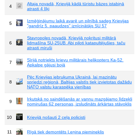
Altaja novadā, Krievijā kādā tūristu bāzes istabiņā
4
atrasti 4 līķi
Izmēģinājumu laikā avarē un pilnībā sadeg Krievijas
5
"gandrīz 5. paaudzes" iznīcinātājs SU 57
Stavropoles novadā, Krievijā nokritusi militārā
6
lidmašīna SU-25UB. Abi piloti katapultējušies, taču
atrasti miruši
Sīrijā notriekts krievu militārais helikopters Ka-52.
7
Apkalpe gājusi bojā
Pēc Krievijas iebrukuma Ukrainā, lai mazinātu
8
spriedzi reģionā, Baltijas valstīs tiek izvietotas dažādu
NATO valstu karaspēka vienības
Irkutskā no saindēšanās ar vannu mazgājamo līdzekli
9
nomirušas 62 personas, izsludināts ārkārtas stāvoklis
10
Krievijā nošauti 2 ceļa policisti
11
Rīgā tiek demontēts Ļeņina piemineklis