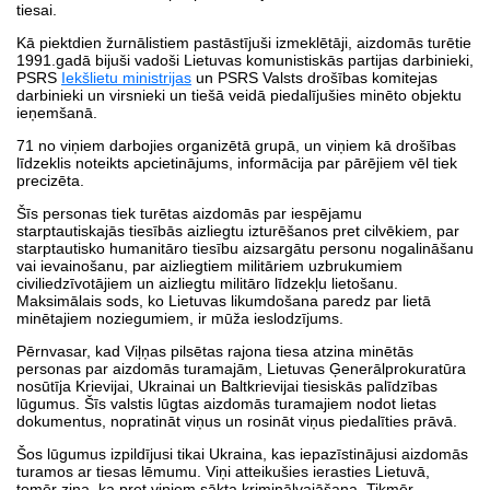
tiesai.
Kā piektdien žurnālistiem pastāstījuši izmeklētāji, aizdomās turētie
1991.gadā bijuši vadoši Lietuvas komunistiskās partijas darbinieki,
PSRS
Iekšlietu ministrijas
un PSRS Valsts drošības komitejas
darbinieki un virsnieki un tiešā veidā piedalījušies minēto objektu
ieņemšanā.
71 no viņiem darbojies organizētā grupā, un viņiem kā drošības
līdzeklis noteikts apcietinājums, informācija par pārējiem vēl tiek
precizēta.
Šīs personas tiek turētas aizdomās par iespējamu
starptautiskajās tiesībās aizliegtu izturēšanos pret cilvēkiem, par
starptautisko humanitāro tiesību aizsargātu personu nogalināšanu
vai ievainošanu, par aizliegtiem militāriem uzbrukumiem
civiliedzīvotājiem un aizliegtu militāro līdzekļu lietošanu.
Maksimālais sods, ko Lietuvas likumdošana paredz par lietā
minētajiem noziegumiem, ir mūža ieslodzījums.
Pērnvasar, kad Viļņas pilsētas rajona tiesa atzina minētās
personas par aizdomās turamajām, Lietuvas Ģenerālprokuratūra
nosūtīja Krievijai, Ukrainai un Baltkrievijai tiesiskās palīdzības
lūgumus. Šīs valstis lūgtas aizdomās turamajiem nodot lietas
dokumentus, nopratināt viņus un rosināt viņus piedalīties prāvā.
Šos lūgumus izpildījusi tikai Ukraina, kas iepazīstinājusi aizdomās
turamos ar tiesas lēmumu. Viņi atteikušies ierasties Lietuvā,
tomēr zina, ka pret viņiem sākta kriminālvajāšana. Tikmēr