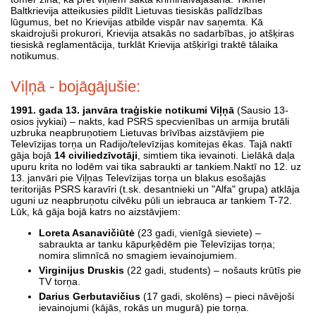
Baltkrievija atteikusies pildīt Lietuvas tiesiskās palīdzības
lūgumus, bet no Krievijas atbilde vispār nav saņemta. Kā
skaidrojuši prokurori, Krievija atsakās no sadarbības, jo atšķiras
tiesiskā reglamentācija, turklāt Krievija atšķirīgi traktē tālaika
notikumus.
Viļņā - bojāgājušie:
1991. gada 13. janvāra traģiskie notikumi Viļņā
(Sausio 13-
osios įvykiai) – nakts, kad PSRS specvienības un armija brutāli
uzbruka neapbruņotiem Lietuvas brīvības aizstāvjiem pie
Televīzijas torņa un Radijo/televīzijas komitejas ēkas. Tajā naktī
gāja bojā
14 civiliedzīvotāji
, simtiem tika ievainoti. Lielākā daļa
upuru krita no lodēm vai tika sabraukti ar tankiem.Naktī no 12. uz
13. janvāri pie Viļņas Televīzijas torņa un blakus esošajās
teritorijās PSRS karavīri (t.sk. desantnieki un "Alfa" grupa) atklāja
uguni uz neapbruņotu cilvēku pūli un iebrauca ar tankiem T-72.
Lūk, kā gāja bojā katrs no aizstāvjiem:
Loreta Asanavičiūtė
(23 gadi, vienīgā sieviete) –
sabraukta ar tanku kāpurķēdēm pie Televīzijas torņa;
nomira slimnīcā no smagiem ievainojumiem.
Virginijus Druskis
(22 gadi, students) – nošauts krūtīs pie
TV torņa.
Darius Gerbutavičius
(17 gadi, skolēns) – pieci nāvējoši
ievainojumi (kājās, rokās un mugurā) pie torņa.