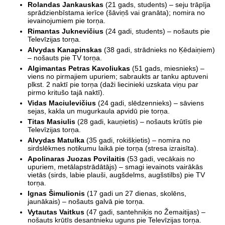
Rolandas Jankauskas
(21 gads, students) – seju trāpīja
sprādzienbīstama ierīce (šāviņš vai granāta); nomira no
ievainojumiem pie torņa.
Rimantas Juknevičius
(24 gadi, students) – nošauts pie
Televīzijas torņa.
Alvydas Kanapinskas
(38 gadi, strādnieks no Ķēdaiņiem)
– nošauts pie TV torņa.
Algimantas Petras Kavoliukas
(51 gads, miesnieks) –
viens no pirmajiem upuriem; sabraukts ar tanku aptuveni
plkst. 2 naktī pie torņa (daži liecinieki uzskata viņu par
pirmo kritušo tajā naktī).
Vidas Maciulevičius
(24 gadi, slēdzennieks) – sāviens
sejas, kakla un mugurkaula apvidū pie torņa.
Titas Masiulis
(28 gadi, kauņietis) – nošauts krūtīs pie
Televīzijas torņa.
Alvydas Matulka
(35 gadi, rokišķietis) – nomira no
sirdslēkmes notikumu laikā pie torņa (stresa izraisīta).
Apolinaras Juozas Povilaitis
(53 gadi, vecākais no
upuriem, metālapstrādātājs) – smagi ievainots vairākās
vietās (sirds, labie plauši, augšdelms, augšstilbs) pie TV
torņa.
Ignas Šimulionis
(17 gadi un 27 dienas, skolēns,
jaunākais) – nošauts galvā pie torņa.
Vytautas Vaitkus
(47 gadi, santehniķis no Žemaitijas) –
nošauts krūtīs desantnieku uguns pie Televīzijas torņa.