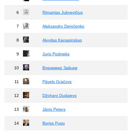
6
Rimantas Juknevičius
7
Aleksandrs Demčenko
8
Alvydas Kanapinskas
9
Juris Podnieks
10
Владимир Зайцев
11
Pāvels Gračovs
12
Džohars Dudajevs
13
Jānis Peters
14
Boriss Pugo