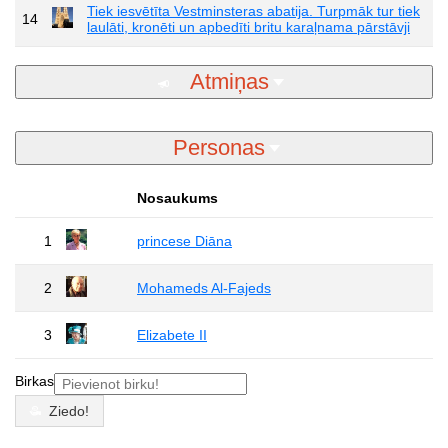
Tiek iesvētīta Vestminsteras abatija. Turpmāk tur tiek
14
laulāti, kronēti un apbedīti britu karaļnama pārstāvji
Atmiņas
Personas
Nosaukums
1
princese Diāna
2
Mohameds Al-Fajeds
3
Elizabete II
Birkas
Ziedo!