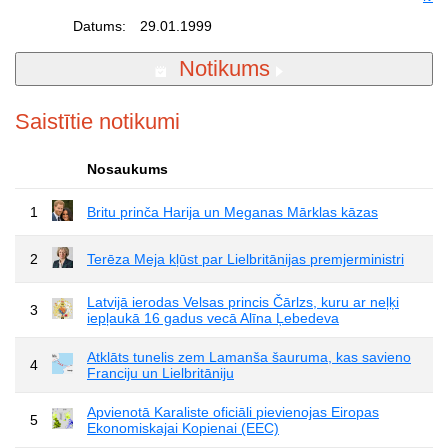
Datums:
29.01.1999
Notikums
Saistītie notikumi
Nosaukums
1
Britu prinča Harija un Meganas Mārklas kāzas
2
Terēza Meja kļūst par Lielbritānijas premjerministri
Latvijā ierodas Velsas princis Čārlzs, kuru ar neļķi
3
iepļaukā 16 gadus vecā Alīna Ļebedeva
Atklāts tunelis zem Lamanša šauruma, kas savieno
4
Franciju un Lielbritāniju
Apvienotā Karaliste oficiāli pievienojas Eiropas
5
Ekonomiskajai Kopienai (EEC)