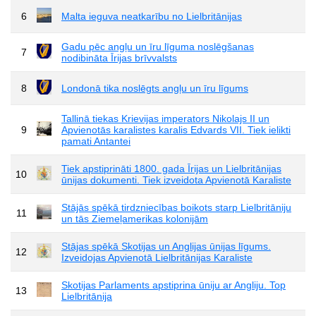
6
Malta ieguva neatkarību no Lielbritānijas
Gadu pēc angļu un īru līguma noslēgšanas
7
nodibināta Īrijas brīvvalsts
8
Londonā tika noslēgts angļu un īru līgums
Tallinā tiekas Krievijas imperators Nikolajs II un
9
Apvienotās karalistes karalis Edvards VII. Tiek ielikti
pamati Antantei
Tiek apstiprināti 1800. gada Īrijas un Lielbritānijas
10
ūnijas dokumenti. Tiek izveidota Apvienotā Karaliste
Stājās spēkā tirdzniecības boikots starp Lielbritāniju
11
un tās Ziemeļamerikas kolonijām
Stājas spēkā Skotijas un Anglijas ūnijas līgums.
12
Izveidojas Apvienotā Lielbritānijas Karaliste
Skotijas Parlaments apstiprina ūniju ar Angliju. Top
13
Lielbritānija