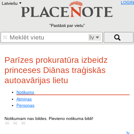
LOGIN
Latviešu
Deutsch
E
English
Русский
Lietuvių
Pastāsti par vietu
Latviešu
Francais
lv
Polski
Hebrew
Український
Parīzes prokuratūra izbeidz
Eestikeelne
princeses Diānas traģiskās
autoavārijas lietu
Notikums
Atmiņas
Personas
Notikumam nav bildes. Pievieno notikuma bildi!
lv