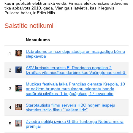
kas ir publicēti elektroniskā veidā. Pirmais elektroniskais izdevums
tika apbalvots 2010. gadā. Vienīgais latvietis, kas ir ieguvis
Pulicera balvu, ir Ēriks Hills.
Saistītie notikumi
Nosaukums
Uzbrukums ar nazi deju studijai un mazgadīgu bērnu
1
slepkavība
ASV kreisais terorists E. Rodrigess nogalina 2
2
Izraēlas vēstniecības darbiniekus Vašingtonas centrā.
Mūzikas festivāla laikā Francijas ciematā Krepolā, 10
3
ar nažiem bruņota musulmaņu migrantu banda
sadūruši cilvēkus. 1 bojāgājušais, 17 ievainotie
Starptautisks filmu serveris HBO noņem iespēju
4
skatīties izcilo filmu " Vējiem līdz"
Zviedru politiķi izvirza Grētu Tunbergu Nobela miera
5
prēmijai