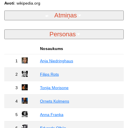
Avoti
: wikipedia.org
Atmiņas
Personas
Nosaukums
1
Anja Niedringhaus
2
Filips Rots
3
Tonija Morisone
4
Ornets Kolmens
5
Anna Franka