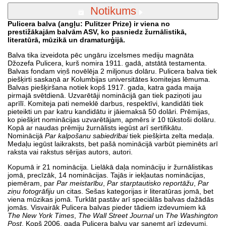
Notikums
Pulicera balva (angļu: Pulitzer Prize) ir viena no
prestižākajām balvām ASV, ko pasniedz žurnālistikā,
literatūrā, mūzikā un dramaturģijā.
Balva tika izveidota pēc ungāru izcelsmes mediju magnāta
Džozefa Pulicera, kurš nomira 1911. gadā, atstātā testamenta.
Balvas fondam viņš novēlēja 2 miljonus dolāru. Pulicera balva tiek
piešķirti saskaņā ar Kolumbijas universitātes komitejas lēmuma.
Balvas piešķiršana notiek kopš 1917. gada, katra gada maija
pirmajā svētdienā. Uzvarētāji nominācijā gan tiek paziņoti jau
aprīlī. Komiteja pati nemeklē darbus, respektīvi, kandidāti tiek
pieteikti un par katru kandidātu ir jāiemaksā 50 dolāri. Prēmijas,
ko piešķirt nominācijas uzvarētājam, apmērs ir 10 tūkstoši dolāru.
Kopā ar naudas prēmiju žurnālists iegūst arī sertifikātu.
Nominācijā
Par kalpošanu sabiedrībai
tiek piešķirta zelta medaļa.
Medaļu iegūst laikraksts, bet pašā nominācijā varbūt pieminēts arī
raksta vai rakstus sērijas autors, autori.
Kopumā ir 21 nominācija. Lielākā daļa nomināciju ir žurnālistikas
jomā, precīzāk, 14 nominācijas. Tajās ir iekļautas nominācijas,
piemēram, par
Par meistarību
,
Par starptautisko reportāžu
,
Par
ziņu fotogrāfiju
un citas. Sešas kategorijas ir literatūras jomā, bet
viena mūzikas jomā. Turklāt pastāv arī speciālās balvas dažādās
jomās. Visvairāk Pulicera balvas pieder tādiem izdevumiem kā
The New York Times
,
The Wall Street Journal
un
The Washington
Post
. Kopš 2006. gada Pulicera balvu var saņemt arī izdevumi,