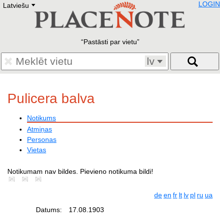
LOGIN
Latviešu
Deutsch
E
English
Русский
Lietuvių
Pastāsti par vietu
Latviešu
Francais
lv
Polski
Hebrew
Український
Pulicera balva
Eestikeelne
Notikums
Atmiņas
Personas
Vietas
Notikumam nav bildes. Pievieno notikuma bildi!
de
en
fr
lt
lv
pl
ru
ua
Datums:
17.08.1903