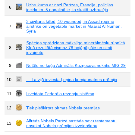
Uzbrukums ar nazi Parīzes, Francija, policijas
6
iecirknim. 5 nogalinātie, to skaitā uzbrucējs
3 civilians killed, 10 wounded, in Assad regime
7
airstrike on vegetable market in Maarat Al Numan,
Syria
Spēcīga sprādziena mākslīgo minerālmēslu rūpnīcā
8
Ķīnā rezultātā vismaz 78 bojāgājušie un simti
ievainoto
9
Netālu no kuģa Admirālis Kuzņecovs nokritis MIG 29
10
— Latvijā ieviesta Ļeņina komjaunatnes prēmija
11
Izveidota Federālo rezervju sistēma
12
Tiek piešķirtas pirmās Nobela prēmijas
Alfrēds Nobels Parīzē sastāda savu testamentu
13
nosakot Nobela prēmijas izveidošanu