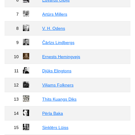
6
Edvards Olbijs
7
Artūrs Millers
8
V. H. Odens
9
Čārlzs Lindbergs
10
Ernests Hemingvejs
11
Djūks Elingtons
12
Viljams Folkners
13
Thits Kuangs Diks
14
Pērla Baka
15
Sinklērs Lūiss