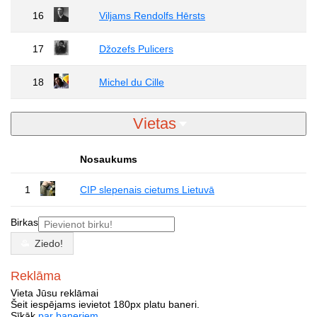
16
Viljams Rendolfs Hērsts
17
Džozefs Pulicers
18
Michel du Cille
Vietas
Nosaukums
1
CIP slepenais cietums Lietuvā
Birkas
Ziedo!
Reklāma
Vieta Jūsu reklāmai
Šeit iespējams ievietot 180px platu baneri.
Sīkāk
par baneriem
.