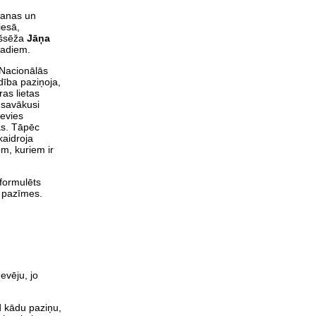
šanas un
iesā,
ekšsēža
Jāņa
gadiem.
 Nacionālās
dība paziņoja,
ras lietas
a savākusi
devies
as. Tāpēc
kaidroja
em, kuriem ir
 formulēts
s pazīmes.
evēju, jo
d kādu paziņu,