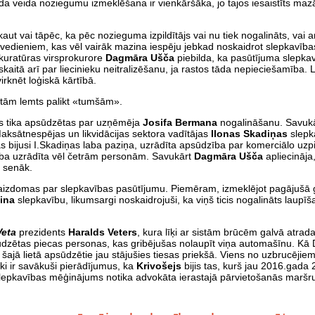
da veida noziegumu izmeklēšana ir vienkāršāka, jo tajos iesaistīts maz
ut vai tāpēc, ka pēc nozieguma izpildītājs vai nu tiek nogalināts, vai a
vedieniem, kas vēl vairāk mazina iespēju jebkad noskaidrot slepkavība
okuratūras virsprokurore
Dagmāra Ušča
piebilda, ka pasūtījuma slepkav
itā arī par liecinieku neitralizēšanu, ja rastos tāda nepieciešamība. L
virknēt loģiskā kārtībā.
etām lemts palikt «tumšām».
as tika apsūdzētas par uzņēmēja
Josifa Bermana
nogalināšanu. Savuk
Maksātnespējas un likvidācijas sektora vadītājas
Ilonas Skadiņas
slepk
as bijusi I.Skadiņas laba paziņa, uzrādīta apsūdzība par komerciālo uz
zība uzrādīta vēl četrām personām. Savukārt
Dagmāra Ušča
apliecināja
u senāk.
s aizdomas par slepkavības pasūtījumu. Piemēram, izmeklējot pagājušā
ina
slepkavību, likumsargi noskaidrojuši, ka viņš ticis nogalināts laupī
Veta
prezidents
Haralds Veters
, kura līķi ar sistām brūcēm galvā atra
ūdzētas piecas personas, kas gribējušas nolaupīt viņa automašīnu. Kā 
ī šajā lietā apsūdzētie jau stājušies tiesas priekšā. Viens no uzbrucējiem
eki ir savākuši pierādījumus, ka
Krivošejs
bijis tas, kurš jau 2016.gada
. Slepkavības mēģinājums notika advokāta ierastajā pārvietošanās maršrut