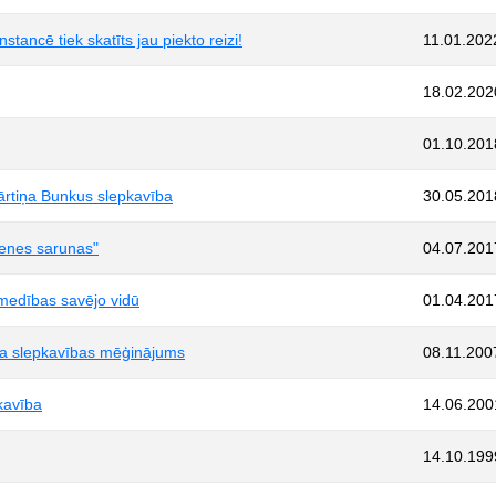
tancē tiek skatīts jau piekto reizi!
11.01.202
18.02.202
01.10.201
ārtiņa Bunkus slepkavība
30.05.201
zenes sarunas"
04.07.201
 medības savējo vidū
01.04.201
iča slepkavības mēģinājums
08.11.200
kavība
14.06.200
14.10.199