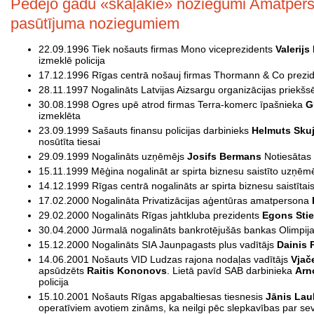
Pēdējo gadu «skaļākie» noziegumi Amatperso
pasūtījuma noziegumiem
22.09.1996 Tiek nošauts firmas Mono viceprezidents
Valerij
izmeklē policija
17.12.1996 Rīgas centrā nošauj firmas Thormann & Co prezi
28.11.1997 Nogalināts Latvijas Aizsargu organizācijas priekšs
30.08.1998 Ogres upē atrod firmas Terra-komerc īpašnieka
G
izmeklēta
23.09.1999 Sašauts finansu policijas darbinieks
Helmuts Sku
nosūtīta tiesai
29.09.1999 Nogalināts uzņēmējs
Josifs Bermans
Notiesātas
15.11.1999 Mēģina nogalināt ar spirta biznesu saistīto uzņēm
14.12.1999 Rīgas centrā nogalināts ar spirta biznesu saistīta
17.02.2000 Nogalināta Privatizācijas aģentūras amatpersona
29.02.2000 Nogalināts Rīgas jahtkluba prezidents
Egons Stie
30.04.2000 Jūrmalā nogalināts bankrotējušās bankas Olimpij
15.12.2000 Nogalināts SIA Jaunpagasts plus vadītājs
Dainis 
14.06.2001 Nošauts VID Ludzas rajona nodaļas vadītājs
Vjač
apsūdzēts
Raitis Kononovs
. Lietā pavīd SAB darbinieka
Arn
policija
15.10.2001 Nošauts Rīgas apgabaltiesas tiesnesis
Jānis Lau
operatīviem avotiem zināms, ka neilgi pēc slepkavības par s