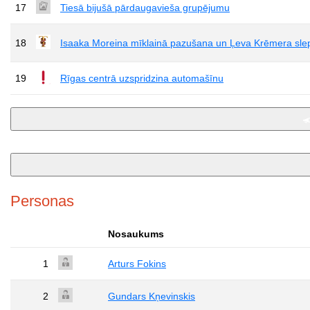
17
Tiesā bijušā pārdaugavieša grupējumu
18
Isaaka Moreina mīklainā pazušana un Ļeva Krēmera sle
19
Rīgas centrā uzspridzina automašīnu
Personas
Nosaukums
1
Arturs Fokins
2
Gundars Kņevinskis