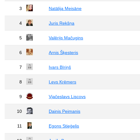
3
Natālija Meisāne
4
Juris Rekšņa
5
Valērijs Mačugins
6
Arnis Šķesteris
7
Ivars Bīriņš
8
Ļevs Krēmers
9
Vjačeslavs Liscovs
10
Dainis Peimanis
11
Egons Stieģelis