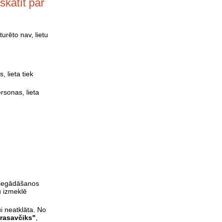
katīt par
turēto nav, lietu
 lieta tiek
rsonas, lieta
 iegādāšanos
tu izmeklē
i neatklāta. No
Krasavčiks"
,