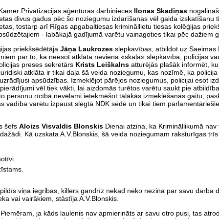
 Kamēr Privatizācijas aģentūras darbinieces
Ilonas Skadiņas
nogalinā
etas divus gadus pēc šo noziegumu izdarīšanas vēl gaida izskatīšanu t
ietas, tostarp arī Rīgas apgabaltiesas krimināllietu tiesas kolēģijas pri
sūdzētajiem - labākajā gadījumā varētu vainagoties tikai pēc dažiem 
ģijas priekšsēdētāja
Jāņa Laukrozes
slepkavības, atbildot uz Saeimas
miem par to, ka neesot atklāta neviena «skaļā» slepkavība, policijas va
olicijas preses sekretārs
Krists Leiškalns
atturējās plašāk informēt, ku
uridiski atklāta ir tikai daļa šā veida noziegumu, kas nozīmē, ka policij
zrādījusi apsūdzības. Izmeklējot pārējos noziegumus, policijai esot iz
erādījumi vēl tiek vākti, lai aizdomās turētos varētu saukt pie atbildīb
sēto personu rīcībā nevēlami ietekmēšot tālākās izmeklēšanas gaitu, pas
jas vadība varētu izpaust slēgtā NDK sēdē un tikai tiem parlamentārieši
as šefs
Aloizs Visvaldis Blonskis
Dienai atzina, ka Krimināllikumā nav
t dažādi. Kā uzskata A.V.Blonskis, šā veida noziegumam raksturīgas trī
otīvi.
zīstams.
zpildīs viņa iegribas, killers gandrīz nekad neko nezina par savu darba d
a vai vairākiem, stāstīja A.V.Blonskis.
. Piemēram, ja kāds laulenis nav apmierināts ar savu otro pusi, tas atro