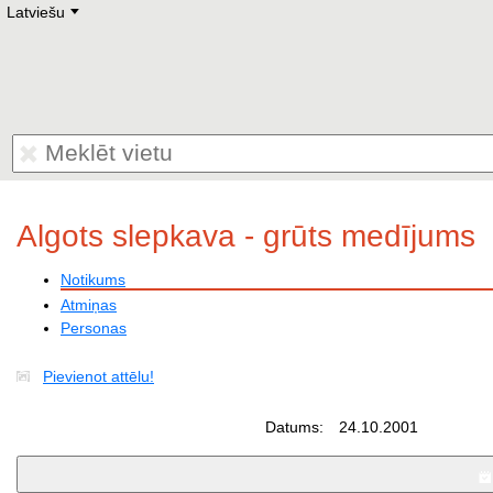
Latviešu
Deutsch
E
English
Русский
Lietuvių
Latviešu
Francais
Polski
Hebrew
Український
Eestikeelne
Algots slepkava - grūts medījums
Notikums
Atmiņas
Personas
Pievienot attēlu!
Datums:
24.10.2001