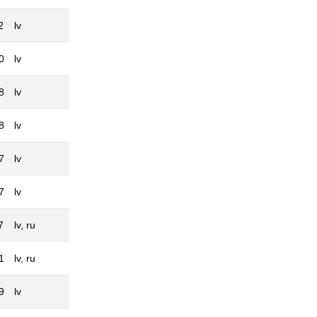
2
lv
0
lv
8
lv
8
lv
7
lv
7
lv
7
lv, ru
1
lv, ru
9
lv