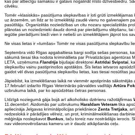
kas par attiecīgu samaksu ir gatavs nogalināt nīsto dzīvesbiedru. Šā
cilvēku.
Tomēr «klasiskās» pasūtījuma slepkavības ir ļoti grūti izmeklējamas ka
uz ārzemēm, un līdz ar to izmeklētāji zaudē vienu no galvenajiem pa
pasūtītāju. Organizētās noziedzības un citu nozaru specializētās pr
plānotas un noziedznieki daudz domā par pierādījumu slēpšanu, tai ska
iegūtie pierādījumi bieži vien ir netieši un izmeklētājiem jāprot tos sa
Ne visas lietas ir «tumšas» Tomēr ne visas pasūtījuma slepkavību li
Septembra vidū Rīgas apgabaltiesa bargi sodīja sešas personas, k
sākumā tiesai tika nodota krimināllieta par Privatizācijas aģentūras 
LETA, uzņēmuma
Flandrija
bijušajai direktorei
Astrīdai Svipstai
, k
slepkavību vainu pastiprinošos apstākļos. Šīs lietas ietvaros apsūd
gaidot vēl divas pasūtījuma slepkavību lietas, kas tiesai nosūtītas ja
Jāpiebilst, ka izmeklēšanas laikā ne vienmēr apstiprinās sākotnējā
17.februārī izdarīto Rīgas Veterinārās pārvaldes vadītājs
Artūra Fok
uzbrukuma laikā, par ko apsūdzētas četras personas.
Līdzīgā noziegumā gāja bojā arī alkoholisko dzērienu ražotājfirmas
11.decembrī. Aizdomās par uzbrukumu
Haraldam Veteram
tika aps
apliecināja Jelgavas kriminālpolicijas priekšniece
Zenta Tretjaka
, ar
redzeslokā ir pārādījies vēlreiz, un prot, kriminālmeklēšanas darbini
mēģināja noslepkavot
Bunkus
, taču toreiz nav nostrādājis ierocis
nav videonovērošanas kameru un ir daudz atkāpšanās ceļu.