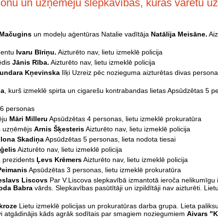
nu un uzņēmēju slepkavības, kuras varētu uzs
s Mačugins
un modeļu aģentūras Natalie vadītāja
Natālija Meisāne.
Aiz
dentu
Ivaru Bīriņu.
Aizturēto nav, lietu izmeklē policija
ēdis
Jānis Rība.
Aizturēto nav, lietu izmeklē policija
undara Kņevinska
līķi Uzreiz pēc nozieguma aizturētas divas personas,
ja
, kurš izmeklē spirta un cigarešu kontrabandas lietas Apsūdzētas 5 pe
 6 personas
ēju
Māri Milleru
Apsūdzētas 4 personas, lietu izmeklē prokuratūra
is uzņēmējs
Arnis Šķesteris
Aizturēto nav, lietu izmeklē policija
Ilona Skadiņa
Apsūdzētas 5 personas, lieta nodota tiesai
ģelis
Aizturēto nav, lietu izmeklē policija
a prezidents
Ļevs Krēmers
Aizturēto nav, lietu izmeklē policija
Peimanis
Apsūdzētas 3 personas, lietu izmeklē prokuratūra
eslavs Liscovs
Par V.Liscova slepkavībā izmantotā ieroča nelikumīgu
oda Babra
vārds. Slepkavības pasūtītāji un izpildītāji nav aizturēti. Lie
kroze
Lietu izmeklē policijas un prokuratūras darba grupa. Lieta paliksu
evi atgādinājis kāds agrāk sodītais par smagiem noziegumiem
Aivars "