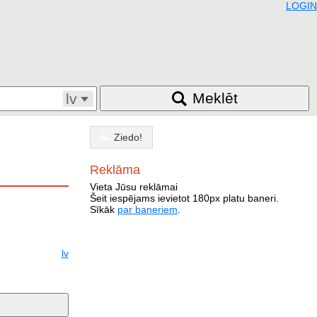
LOGIN
Meklēt
lv
Ziedo!
Reklāma
Vieta Jūsu reklāmai
Šeit iespējams ievietot 180px platu baneri.
Sīkāk
par baneriem
.
lv