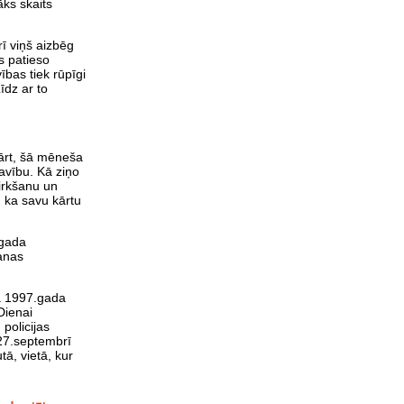
āks skaits
rī viņš aizbēg
s patieso
ības tiek rūpīgi
īdz ar to
ārt, šā mēneša
avību. Kā ziņo
pirkšanu un
, ka savu kārtu
 gada
šanas
da 1997.gada
Dienai
 policijas
 27.septembrī
ā, vietā, kur