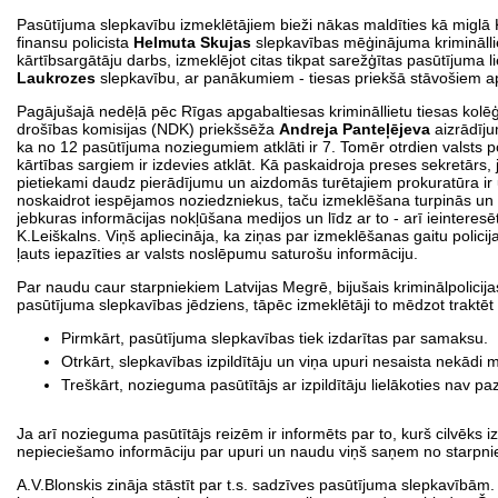
Pasūtījuma slepkavību izmeklētājiem bieži nākas maldīties kā miglā
finansu policista
Helmuta Skujas
slepkavības mēģinājuma kriminālli
kārtībsargātāju darbs, izmeklējot citas tikpat sarežģītas pasūtījuma l
Laukrozes
slepkavību, ar panākumiem - tiesas priekšā stāvošiem ap
Pagājušajā nedēļā pēc Rīgas apgabaltiesas krimināllietu tiesas kolē
drošības komisijas (NDK) priekšsēža
Andreja Panteļējeva
aizrādīju
ka no 12 pasūtījuma noziegumiem atklāti ir 7. Tomēr otrdien valsts p
kārtības sargiem ir izdevies atklāt. Kā paskaidroja preses sekretārs, j
pietiekami daudz pierādījumu un aizdomās turētajiem prokuratūra ir u
noskaidrot iespējamos noziedzniekus, taču izmeklēšana turpinās un pi
jebkuras informācijas nokļūšana medijos un līdz ar to - arī ieintere
K.Leiškalns. Viņš apliecināja, ka ziņas par izmeklēšanas gaitu polici
ļauts iepazīties ar valsts noslēpumu saturošu informāciju.
Par naudu caur starpniekiem Latvijas Megrē, bijušais kriminālpolicij
pasūtījuma slepkavības jēdziens, tāpēc izmeklētāji to mēdzot traktē
Pirmkārt, pasūtījuma slepkavības tiek izdarītas par samaksu.
Otrkārt, slepkavības izpildītāju un viņa upuri nesaista nekādi m
Treškārt, nozieguma pasūtītājs ar izpildītāju lielākoties nav pa
Ja arī nozieguma pasūtītājs reizēm ir informēts par to, kurš cilvēks i
nepieciešamo informāciju par upuri un naudu viņš saņem no starpniek
A.V.Blonskis zināja stāstīt par t.s. sadzīves pasūtījuma slepkavībām