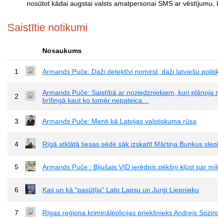
nosūtot kādai augstai valsts amatpersonai SMS ar vēstījumu, k
Saistītie notikumi
Nosaukums
1
Armands Puče: Daži detektīvi nomirst, daži latviešu politi
Armands Puče: Saistībā ar noziedzniekiem, kuri plānoja 
2
brīfingā kaut ko tomēr nepateica…
3
Armands Puče: Menti kā Latvijas valstiskuma rūsa
4
Rīgā atklātā tiesas sēdē sāk izskatīt Mārtiņa Bunkus slep
5
Armands Puče : Bijušais VID ierēdnis pēkšņi kļūst par mil
6
Kas un kā "pasūtīja" Lato Lapsu un Jurģi Liepnieku
7
Rīgas reģiona kriminālpolicijas priekšnieks Andrejs Sozi