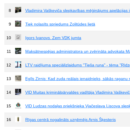
8
Vladimira Vaškeviča slepkavības mēģinājums apelācijas ins
9
Tiek nolasīts spriedums Zolitūdes lietā
10
Igors Ivanovs. Zem VDK jumta
11
Maksātnespējas administratora un zvērināta advokata M
12
LTV raidījuma speciālizlaidums "Tieša runa" - tēma "Rīd
13
Egīls Zirnis: Kad zuda reālais ienaidnieks, sākās raganu
14
VID Muitas kriminālpārvaldes vadītāja Vladimira Vaškev
15
VID Ludzas nodaļas priekšnieka Vjačeslava Ļiscova slep
16
Rīgas centrā nogalināts uzņēmējs Arnis Šķesteris