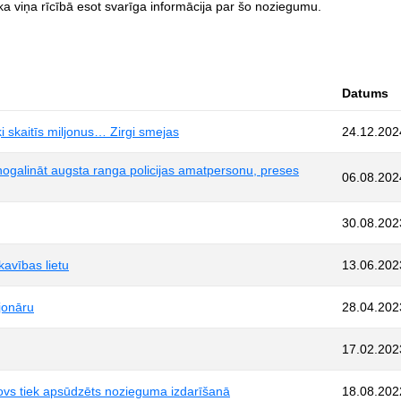
a viņa rīcībā esot svarīga informācija par šo noziegumu.
Datums
ķi skaitīs miljonus… Zirgi smejas
24.12.202
nogalināt augsta ranga policijas amatpersonu, preses
06.08.202
30.08.202
kavības lietu
13.06.202
jonāru
28.04.202
17.02.202
novs tiek apsūdzēts nozieguma izdarīšanā
18.08.202