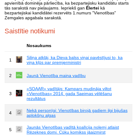
apvienībā dominēja pārliecība, ka bezpartejisku kandidātu starts
tās sarakstā nav pieļaujams. Iepriekš gan
Ēlertei
kā
bezpartejiskai kandidātei rezervēts 1.numurs "Vienotības"
Zemgales apgabala sarakstā.
Saistītie notikumi
Nosaukums
Siliņa atklāj, ka Dieva balss viņai pavēstījusi to, ka
1
viņa kļūs par premjerministri
2
Jaunā Vienotība maina vadību
«SOAAR» vadītājs: Kampars mudināja viltot
3
«Vienotības» 2014. gada Saeimas vēlēšanu
rezultātus
Nekā personīgi: Vienotības birojā gadiem ilgi bijušas
4
aplokšņu algas
Jaunās Vienotības vadītā koalīcija nolemj atlaist
5
Rēzeknes domi. Cūku komikss jāaizmirst