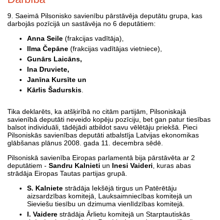
9. Saeimā Pilsonisko savienību pārstāvēja deputātu grupa, kas
darbojās pozīcijā un sastāvēja no 6 deputātiem:
Anna Seile
(frakcijas vadītāja),
Ilma Čepāne
(frakcijas vadītājas vietniece),
Gunārs Laicāns,
Ina Druviete,
Janīna Kursīte un
Kārlis Šadurskis
.
Tika deklarēts, ka atšķirībā no citām partijām, Pilsoniskajā
savienībā deputāti neveido kopēju pozīciju, bet gan patur tiesības
balsot individuāli, tādējādi atbildot savu vēlētāju priekšā. Pieci
Pilsoniskās savienības deputāti atbalstīja Latvijas ekonomikas
glābšanas plānus 2008. gada 11. decembra sēdē.
Pilsoniskā savienība Eiropas parlamentā bija pārstāvēta ar 2
deputātiem -
Sandru Kalnieti
un
Inesi Vaideri
, kuras abas
strādāja Eiropas Tautas partijas grupā.
S. Kalniete
strādāja Iekšējā tirgus un Patērētāju
aizsardzības komitejā, Lauksaimniecības komitejā un
Sieviešu tiesību un dzimuma vienlīdzības komitejā.
I. Vaidere
strādāja Ārlietu komitejā un Starptautiskās