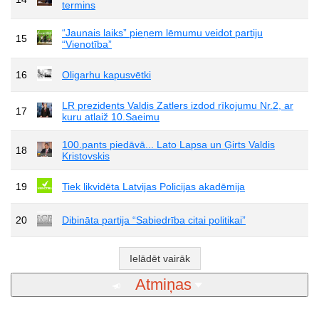
termins
“Jaunais laiks” pieņem lēmumu veidot partiju
15
“Vienotība”
16
Oligarhu kapusvētki
LR prezidents Valdis Zatlers izdod rīkojumu Nr.2, ar
17
kuru atlaiž 10.Saeimu
100.pants piedāvā... Lato Lapsa un Ģirts Valdis
18
Kristovskis
19
Tiek likvidēta Latvijas Policijas akadēmija
20
Dibināta partija “Sabiedrība citai politikai”
Ielādēt vairāk
Atmiņas