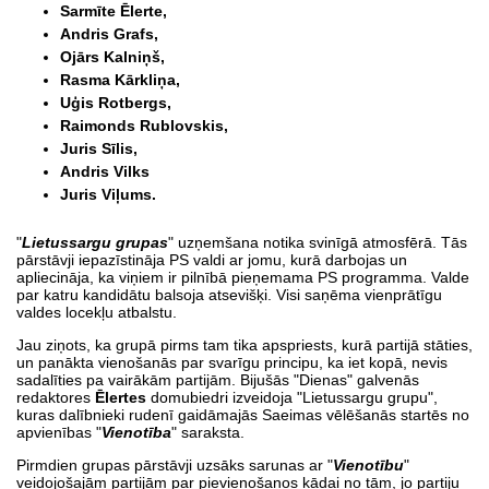
Sarmīte Ēlerte,
Andris Grafs,
Ojārs Kalniņš,
Rasma Kārkliņa,
Uģis Rotbergs,
Raimonds Rublovskis,
Juris Sīlis,
Andris Vilks
Juris Viļums.
"
Lietussargu grupas
" uzņemšana notika svinīgā atmosfērā. Tās
pārstāvji iepazīstināja PS valdi ar jomu, kurā darbojas un
apliecināja, ka viņiem ir pilnībā pieņemama PS programma. Valde
par katru kandidātu balsoja atsevišķi. Visi saņēma vienprātīgu
valdes locekļu atbalstu.
Jau ziņots, ka grupā pirms tam tika apspriests, kurā partijā stāties,
un panākta vienošanās par svarīgu principu, ka iet kopā, nevis
sadalīties pa vairākām partijām. Bijušās "Dienas" galvenās
redaktores
Ēlertes
domubiedri izveidoja "Lietussargu grupu",
kuras dalībnieki rudenī gaidāmajās Saeimas vēlēšanās startēs no
apvienības "
Vienotība
" saraksta.
Pirmdien grupas pārstāvji uzsāks sarunas ar "
Vienotību
"
veidojošajām partijām par pievienošanos kādai no tām, jo partiju