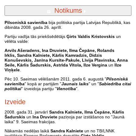
Notikums
Pilsoniskā savienība
bija politiska partija Latvijas Republikā, kas
dibināta 2008. gada 26. aprīlī.
Partiju vadīja tās priekšsēdētājs
Ģirts Valdis Kristovskis
un
vēlēta valde:
Arvils Ašeradens, Ina Druviete, Ilma Čepāne, Rolands
Irklis, Sandra Kalniete, Kārlis Kamradzis, Didzis
Konuševskis, Janīna Kursīte-Pakule, Līvija Plavinska, Anna
Seile, Kārlis Šadurskis, Astrīda Vītola, Ilze Vergina
un
Ilze
Viņķele
.
Pēc 10. Saeimas vēlēšanām 2011. gada 6. augustā "
Pilsoniskā
savienība
" kopā ar partijām "
Jaunais laiks
" un "
Sabiedrība citai
politikai
" izveidoja partiju "
Vienotība
".
Izveide
2008. gada 31. janvārī
Sandra Kalniete, Ilma Čepāne, Kārlis
Šadurskis
un
Ina Druviete
paziņoja par izstāšanos no "Jaunā
laika" 9. Saeimas frakcijas.
Nākamās nedēļas laikā
Sandra Kalniete
un no TB/LNNK
ievēlētais Eiropas Parlamenta deputāts
Ģirts Valdis