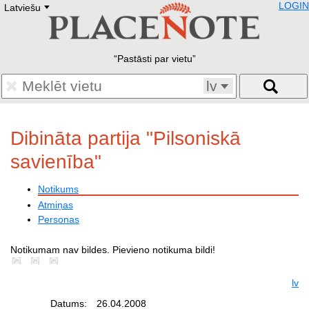
LOGIN
Latviešu
Deutsch
E
English
Русский
Lietuvių
Pastāsti par vietu
Latviešu
Francais
lv
Polski
Hebrew
Український
Dibināta partija "Pilsoniskā
Eestikeelne
savienība"
Notikums
Atmiņas
Personas
Notikumam nav bildes. Pievieno notikuma bildi!
lv
Datums:
26.04.2008