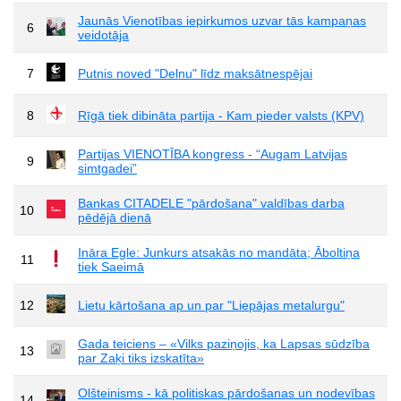
Jaunās Vienotības iepirkumos uzvar tās kampaņas
6
veidotāja
7
Putnis noved "Delnu" līdz maksātnespējai
8
Rīgā tiek dibināta partija - Kam pieder valsts (KPV)
Partijas VIENOTĪBA kongress - “Augam Latvijas
9
simtgadei”
Bankas CITADELE "pārdošana" valdības darba
10
pēdējā dienā
Ināra Egle: Junkurs atsakās no mandāta; Āboltiņa
11
tiek Saeimā
12
Lietu kārtošana ap un par "Liepājas metalurgu"
Gada teiciens – «Vilks paziņojis, ka Lapsas sūdzība
13
par Zaķi tiks izskatīta»
Olšteinisms - kā politiskas pārdošanas un nodevības
14