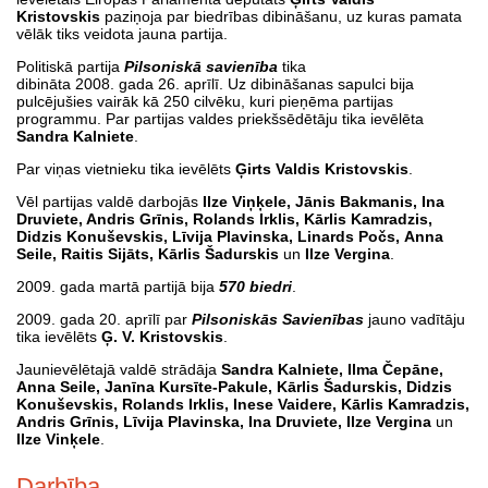
Kristovskis
paziņoja par biedrības dibināšanu, uz kuras pamata
vēlāk tiks veidota jauna partija.
Politiskā partija
Pilsoniskā savienība
tika
dibināta 2008. gada 26. aprīlī. Uz dibināšanas sapulci bija
pulcējušies vairāk kā 250 cilvēku, kuri pieņēma partijas
programmu. Par partijas valdes priekšsēdētāju tika ievēlēta
Sandra Kalniete
.
Par viņas vietnieku tika ievēlēts
Ģirts Valdis Kristovskis
.
Vēl partijas valdē darbojās
Ilze Viņķele, Jānis Bakmanis, Ina
Druviete, Andris Grīnis, Rolands Irklis, Kārlis Kamradzis,
Didzis Konuševskis, Līvija Plavinska, Linards Počs, Anna
Seile, Raitis Sijāts, Kārlis Šadurskis
un
Ilze Vergina
.
2009. gada martā partijā bija
570 biedri
.
2009. gada 20. aprīlī par
Pilsoniskās Savienības
jauno vadītāju
tika ievēlēts
Ģ. V. Kristovskis
.
Jaunievēlētajā valdē strādāja
Sandra Kalniete, Ilma Čepāne,
Anna Seile, Janīna Kursīte-Pakule, Kārlis Šadurskis, Didzis
Konuševskis, Rolands Irklis, Inese Vaidere, Kārlis Kamradzis,
Andris Grīnis, Līvija Plavinska, Ina Druviete, Ilze Vergina
un
Ilze Vinķele
.
Darbība