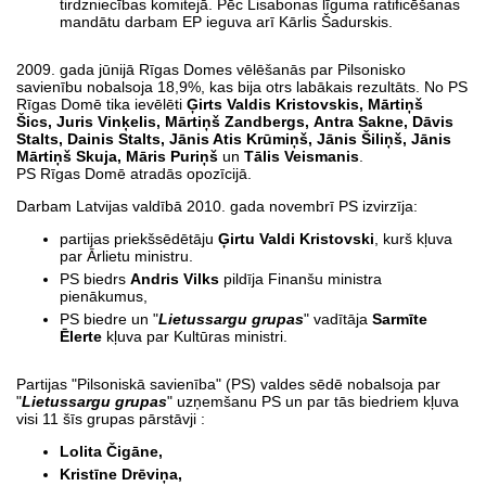
tirdzniecības komitejā. Pēc Lisabonas līguma ratificēšanas
mandātu darbam EP ieguva arī Kārlis Šadurskis.
2009. gada jūnijā Rīgas Domes vēlēšanās par Pilsonisko
savienību nobalsoja 18,9%, kas bija otrs labākais rezultāts. No PS
Rīgas Domē tika ievēlēti
Ģirts Valdis Kristovskis, Mārtiņš
Šics, Juris Vinķelis, Mārtiņš Zandbergs, Antra Sakne, Dāvis
Stalts, Dainis Stalts, Jānis Atis Krūmiņš, Jānis Šiliņš, Jānis
Mārtiņš Skuja, Māris Puriņš
un
Tālis Veismanis
.
PS Rīgas Domē atradās opozīcijā.
Darbam Latvijas valdībā 2010. gada novembrī PS izvirzīja:
partijas priekšsēdētāju
Ģirtu Valdi Kristovski
, kurš kļuva
par Ārlietu ministru.
PS biedrs
Andris Vilks
pildīja Finanšu ministra
pienākumus,
PS biedre un "
Lietussargu grupas
" vadītāja
Sarmīte
Ēlerte
kļuva par Kultūras ministri.
Partijas "Pilsoniskā savienība" (PS) valdes sēdē nobalsoja par
"
Lietussargu grupas
" uzņemšanu PS un par tās biedriem kļuva
visi 11 šīs grupas pārstāvji :
Lolita Čigāne,
Kristīne Drēviņa,