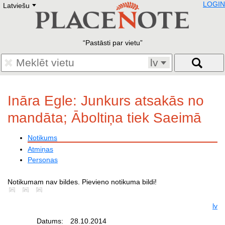
LOGIN
Latviešu
Deutsch
E
English
Русский
Lietuvių
Pastāsti par vietu
Latviešu
Francais
lv
Polski
Hebrew
Український
Ināra Egle: Junkurs atsakās no
Eestikeelne
mandāta; Āboltiņa tiek Saeimā
Notikums
Atmiņas
Personas
Notikumam nav bildes. Pievieno notikuma bildi!
lv
Datums:
28.10.2014