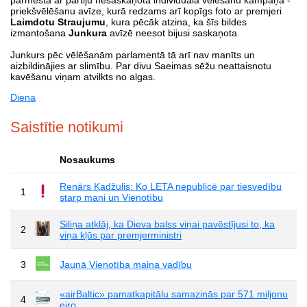
priekšvēlēšanu avīze, kurā redzams arī kopīgs foto ar premjeri
Laimdotu Straujumu
, kura pēcāk atzina, ka šīs bildes
izmantošana
Junkura
avīzē neesot bijusi saskaņota.
Junkurs pēc vēlēšanām parlamentā tā arī nav manīts un
aizbildinājies ar slimību. Par divu Saeimas sēžu neattaisnotu
kavēšanu viņam atvilkts no algas.
Diena
Saistītie notikumi
Nosaukums
Renārs Kadžulis: Ko LETA nepublicē par tiesvedību
1
starp mani un Vienotību
Siliņa atklāj, ka Dieva balss viņai pavēstījusi to, ka
2
viņa kļūs par premjerministri
3
Jaunā Vienotība maina vadību
«airBaltic» pamatkapitālu samazinās par 571 miljonu
4
eiro