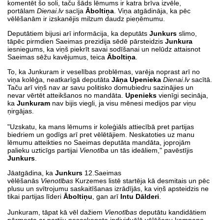
komentēt šo soli, taču šāds lēmums ir katra brīva izvēle,
portālam
Dienai.lv
sacīja
Āboltiņa
. Viņa atgādināja, ka pēc
vēlēšanām ir izskanējis milzum daudz pieņēmumu.
Deputātiem bijusi arī informācija, ka deputāts
Junkurs
slimo,
tāpēc pirmdien Saeimas prezidija sēdē pārsteidzis
Junkura
iesniegums, ka viņš piekrīt savai sodīšanai un nelūdz attaisnot
Saeimas sēžu kavējumus, teica
Āboltiņa
.
To, ka Junkuram ir veselības problēmas, varēja noprast arī no
viņa kolēģa, neatkarīgā deputāta
Jāņa Upenieka
Dienai.lv
sacītā.
Taču arī viņš nav ar savu politisko domubiedru sazinājies un
nevar vērtēt atteikšanos no mandāta.
Upenieks
vienīgi secināja,
ka
Junkuram
nav bijis viegli, ja visu mēnesi medijos par viņu
ņirgājas.
"Uzskatu, ka mans lēmums ir koleģiāls attiecībā pret partijas
biedriem un godīgs arī pret vēlētājiem. Neskatoties uz manu
lēmumu atteikties no Saeimas deputāta mandāta, joprojām
palieku uzticīgs partijai
Vienotība
un tās ideāliem," pavēstījis
Junkurs
.
Jāatgādina, ka
Junkurs
12.Saeimas
vēlēšanās
Vienotības
Kurzemes listē startēja kā desmitais un pēc
plusu un svītrojumu saskaitīšanas izrādījās, ka viņš apsteidzis ne
tikai partijas līderi
Āboltiņu
, gan arī
Intu Dālderi
.
Junkuram, tāpat kā vēl dažiem
Vienotības
deputātu kandidātiem
pārmesta ar partiju nesaskaņota individuālā vēlēšanu kampaņa -