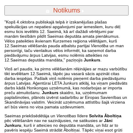
Notikums
"Kopš 4.oktobra publiskajā telpā ir izskanējušas plašas
spekulācijas un nepatiesi apgalvojumi par iemesliem, kuru dēļ
esmu ticis ievēlēts 12. Saeimā, kā arī dažādi vērtējumi par
manām tiesībām pildīt Saeimas deputāta amata pienākumus.
Vēlos pateikties ikvienam Kurzemes reģiona vēlētājam, kurš
12.Saeimas vēlēšanās pauda atbalstu partijai
Vienotība
un man
personīgi, taču vienlaikus vēlos informēt, ka saņemot darba
piedāvājumu ārpus Latvijas, esmu nolēmis atteikties no
12.Saeimas deputāta mandāta," paziņojis
Junkurs
.
Viņš arī paudis, ka pirms vēlēšanām rēķinājies ar mazu varbūtību
tikt ievēlētam 12.Saeimā, tāpēc jau vasarā sācis apzināt citas
darba iespējas. Pašlaik viņš nolēmis pieņemt darba piedāvājumu
ārpus Latvijas. Aģentūrai LETA Junkurs atklāj, ka viņam piedāvāts
darbs kādā Honkongas uzņēmumā, kas nodarbojas ar importa
preču atmuitošanu.
Junkurs
skaidro, ka, uzņēmumam
paplašinoties, plānots izvērst sadarbību ar Eiropas Savienības un
Skandināvijas valstīm. Veicināt uzņēmuma attīstību šajā virziena
arī būs viens no viņa pamata uzdevumiem.
Saeimas priekšsēdētāja un
Vienotības
līdere
Solvita Āboltiņa
pēc vēlēšanām nav ne sazinājusies, ne satikusies ar
Jāni
Junkuru
, kurš ir atteicies no deputāta mandāta, un līdz ar to
pavēris iespēju Saeimā strādāt Āboltiņai. Tāpēc viņai esot grūti