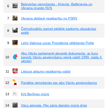
Belovežas vienošanās - Krievija, Baltkrievija un
6
Ukraina izveido NVS
7
Ukraina deklarē neatkarību no PSRS
Čehoslovākiju pamet pēdējie padomju okupācijas
8
spēki
9
Lehs Valensa uzvar Prezidenta vēlēšanās Polijā
Abu Vāciju parlamenti akceptē dokumentu, ar kuru
10
paredz Vāciju apvienošanu vienā valstī 1990. gada 3.
oktobrī
11
Lietuva atjauno neatkarīgu valsti
12
Panākta vienošanās par abu Vāciju apvienošanos
13
Krīt Berlīnes mūris
14
Vācu atmoda. Pēc pāris dienām mūris drūp