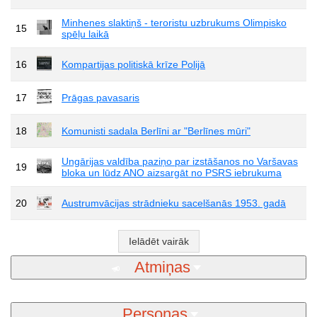
Minhenes slaktiņš - teroristu uzbrukums Olimpisko
15
spēļu laikā
16
Kompartijas politiskā krīze Polijā
17
Prāgas pavasaris
18
Komunisti sadala Berlīni ar "Berlīnes mūri"
Ungārijas valdība paziņo par izstāšanos no Varšavas
19
bloka un lūdz ANO aizsargāt no PSRS iebrukuma
20
Austrumvācijas strādnieku sacelšanās 1953. gadā
Ielādēt vairāk
Atmiņas
Personas