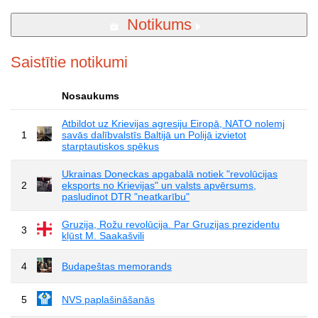
Notikums
Saistītie notikumi
Nosaukums
Atbildot uz Krievijas agresiju Eiropā, NATO nolemj
1
savās dalībvalstīs Baltijā un Polijā izvietot
starptautiskos spēkus
Ukrainas Doņeckas apgabalā notiek "revolūcijas
2
eksports no Krievijas" un valsts apvērsums,
pasludinot DTR "neatkarību"
Gruzija, Rožu revolūcija. Par Gruzijas prezidentu
3
kļūst M. Saakašvili
4
Budapeštas memorands
5
NVS paplašināšanās