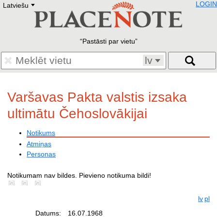
LOGIN
Latviešu
Deutsch
E
English
Русский
Lietuvių
Pastāsti par vietu
Latviešu
Francais
lv
Polski
Hebrew
Український
Varšavas Pakta valstis izsaka
Eestikeelne
ultimātu Čehoslovākijai
Notikums
Atmiņas
Personas
Notikumam nav bildes. Pievieno notikuma bildi!
lv
pl
Datums:
16.07.1968