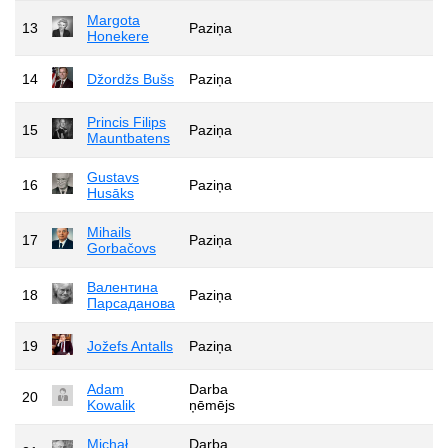
Margota
13
Paziņa
Honekere
14
Džordžs Bušs
Paziņa
Princis Filips
15
Paziņa
Mauntbatens
Gustavs
16
Paziņa
Husāks
Mihails
17
Paziņa
Gorbačovs
Валентина
18
Paziņa
Парсаданова
19
Jožefs Antalls
Paziņa
Adam
Darba
20
Kowalik
ņēmējs
Michał
Darba