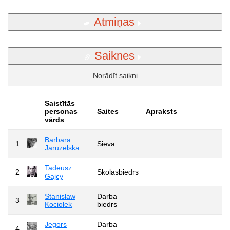
Atmiņas
Saiknes
Norādīt saikni
Saistītās
personas
Saites
Apraksts
vārds
Barbara
1
Sieva
Jaruzelska
Tadeusz
2
Skolasbiedrs
Gajcy
Stanisław
Darba
3
Kociołek
biedrs
Jegors
Darba
4