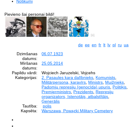
Notikumi
Pievieno šai personai bildi!
de
ee
en
fr
lt
lv
pl
ru
ua
Dzimšanas
06.07.1923
datums:
Miršanas
25.05.2014
datums:
Papildu vārdi:
Wojciech Jaruzelski, Vojcehs
Kategorijas:
2. Pasaules kara dalībnieks
,
Komunists
,
Militārpersona, karavīrs
,
Ministrs
,
Muižnieks
,
Padomju represiju (genocīda) upuris
,
Politiķis
,
Premjerministrs
,
Prezidents
,
Represiju
organizators, īstenotājs, atbalstītājs
,
Ģenerālis
Tautība:
polis
Kapsēta:
Warszawa, Powązki Military Cemetery