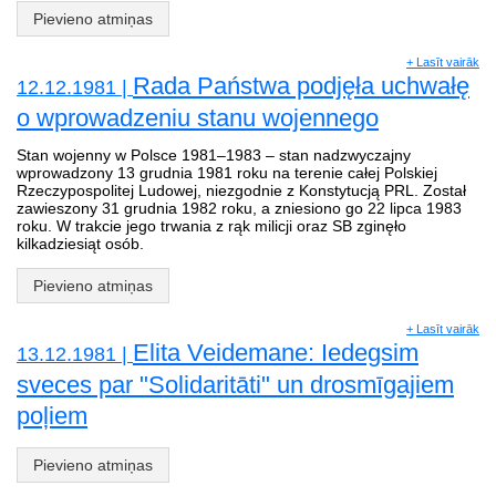
Pievieno atmiņas
+ Lasīt vairāk
Rada Państwa podjęła uchwałę
12.12.1981 |
o wprowadzeniu stanu wojennego
Stan wojenny w Polsce 1981–1983 – stan nadzwyczajny
wprowadzony 13 grudnia 1981 roku na terenie całej Polskiej
Rzeczypospolitej Ludowej, niezgodnie z Konstytucją PRL. Został
zawieszony 31 grudnia 1982 roku, a zniesiono go 22 lipca 1983
roku. W trakcie jego trwania z rąk milicji oraz SB zginęło
kilkadziesiąt osób.
Pievieno atmiņas
+ Lasīt vairāk
Elita Veidemane: Iedegsim
13.12.1981 |
sveces par "Solidaritāti" un drosmīgajiem
poļiem
Pievieno atmiņas