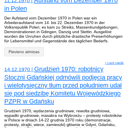
Aufstand vom Dezember 1970
11.12.1970 |
in Polen
Der Aufstand vom Dezember 1970 in Polen war ein
Arbeiteraufstand vom 14. bis 22. Dezember 1970 in der
Volksrepublik Polen; es kam zu Streiks, Massenkundgebungen,
Demonstrationen in Gdingen, Danzig und Stettin. Ausgelöst
wurden die Unruhen durch plötzliche drastische Preiserhöhungen
für Lebensmittel und Gegenstände des täglichen Bedarfs.
Pievieno atmiņas
+ Lasīt vairāk
Grudzień 1970: robotnicy
14.12.1970 |
Stoczni Gdańskiej odmówili podjęcia pracy
i wielotysięczny tłum przed południem udał
się pod siedzibę Komitetu Wojewódzkiego
PZPR w Gdańsku
Grudzień 1970, wydarzenia grudniowe, rewolta grudniowa,
wypadki grudniowe, masakra na Wybrzeżu – protesty robotników
w Polsce w dniach 14-22 grudnia 1970 roku (demonstracje,
protesty, strajki, wiece, zamieszki) głównie w Gdyni, Gdańsku,