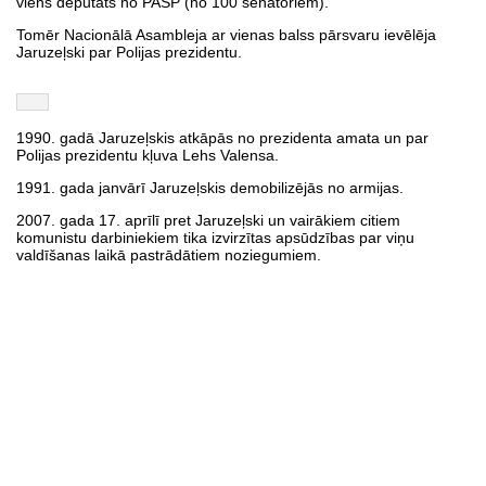
viens deputāts no PASP (no 100 senatoriem).
Tomēr Nacionālā Asambleja ar vienas balss pārsvaru ievēlēja
Jaruzeļski par Polijas prezidentu.
1990. gadā Jaruzeļskis atkāpās no prezidenta amata un par
Polijas prezidentu kļuva Lehs Valensa.
1991. gada janvārī Jaruzeļskis demobilizējās no armijas.
2007. gada 17. aprīlī pret Jaruzeļski un vairākiem citiem
komunistu darbiniekiem tika izvirzītas apsūdzības par viņu
valdīšanas laikā pastrādātiem noziegumiem.