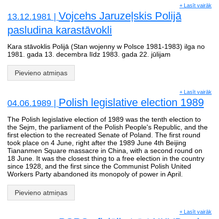
+ Lasīt vairāk
Vojcehs Jaruzeļskis Polijā
13.12.1981 |
pasludina karastāvokli
Kara stāvoklis Polijā (Stan wojenny w Polsce 1981-1983) ilga no
1981. gada 13. decembra līdz 1983. gada 22. jūlijam
Pievieno atmiņas
+ Lasīt vairāk
Polish legislative election 1989
04.06.1989 |
The Polish legislative election of 1989 was the tenth election to
the Sejm, the parliament of the Polish People's Republic, and the
first election to the recreated Senate of Poland. The first round
took place on 4 June, right after the 1989 June 4th Beijing
Tiananmen Square massacre in China, with a second round on
18 June. It was the closest thing to a free election in the country
since 1928, and the first since the Communist Polish United
Workers Party abandoned its monopoly of power in April.
Pievieno atmiņas
+ Lasīt vairāk