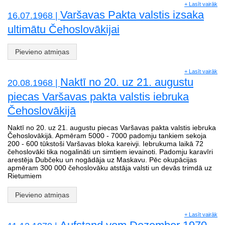
+ Lasīt vairāk
Varšavas Pakta valstis izsaka
16.07.1968 |
ultimātu Čehoslovākijai
Pievieno atmiņas
+ Lasīt vairāk
Naktī no 20. uz 21. augustu
20.08.1968 |
piecas Varšavas pakta valstis iebruka
Čehoslovākijā
Naktī no 20. uz 21. augustu piecas Varšavas pakta valstis iebruka
Čehoslovākijā. Apmēram 5000 - 7000 padomju tankiem sekoja
200 - 600 tūkstoši Varšavas bloka kareivji. Iebrukuma laikā 72
čehoslovāki tika nogalināti un simtiem ievainoti. Padomju karavīri
arestēja Dubčeku un nogādāja uz Maskavu. Pēc okupācijas
apmēram 300 000 čehoslovāku atstāja valsti un devās trimdā uz
Rietumiem
Pievieno atmiņas
+ Lasīt vairāk