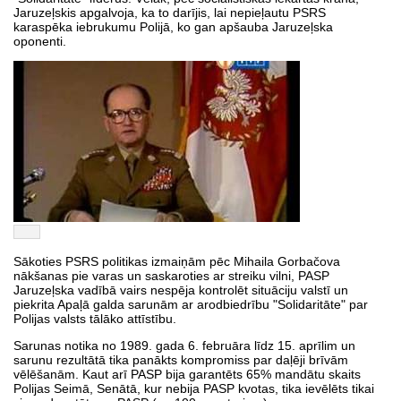
Jaruzeļskis apgalvoja, ka to darījis, lai nepieļautu PSRS
karaspēka iebrukumu Polijā, ko gan apšauba Jaruzeļska
oponenti.
Sākoties PSRS politikas izmaiņām pēc Mihaila Gorbačova
nākšanas pie varas un saskaroties ar streiku vilni, PASP
Jaruzeļska vadībā vairs nespēja kontrolēt situāciju valstī un
piekrita Apaļā galda sarunām ar arodbiedrību "Solidaritāte" par
Polijas valsts tālāko attīstību.
Sarunas notika no 1989. gada 6. februāra līdz 15. aprīlim un
sarunu rezultātā tika panākts kompromiss par daļēji brīvām
vēlēšanām. Kaut arī PASP bija garantēts 65% mandātu skaits
Polijas Seimā, Senātā, kur nebija PASP kvotas, tika ievēlēts tikai