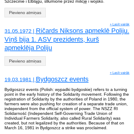
Szczecinie i Elblągu, stłumione przez milicję i wojsko.
Pievieno atmiņas
+ Lasīt vairāk
Ričards Niksons apmeklē Poliju.
31.05.1972 |
Viņš bija 1. ASV prezidents, kurš
apmeklēja Poliju
Pievieno atmiņas
+ Lasīt vairāk
Bydgoszcz events
19.03.1981 |
Bydgoszcz events (Polish: wypadki bydgoskie) refers to a turning
point in the early history of the Solidarity movement. Following the
registration of Solidarity by the authorities of Poland in 1980, the
farmers were also pushing for creation of a separate trade union,
independent from the official system of power. The NSZZ RI
Solidarność (Independent Self-Governing Trade Union of
Individual Farmers Solidarity, also called Rural Solidarity) was
created, but not legalized by the authorities. Because of that on
March 16, 1981 in Bydgoszcz a strike was proclaimed.