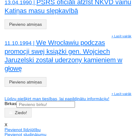
PSRS oficiāli atzīst NKVD vainu
13.04.1990 |
Katiņas masu slepkavībā
Pievieno atmiņas
+ Lasīt vairāk
We Wrocławiu podczas
11.10.1994 |
promocji swej książki gen. Wojciech
Jaruzelski został uderzony kamieniem w
głowę
Pievieno atmiņas
+ Lasīt vairāk
Lūdzu piešķirt man tiesības, lai papildinātu informāciju!
Birkas
Ziedo!
X
Pievienot līdzjūtību
Pievienot sludinājumu