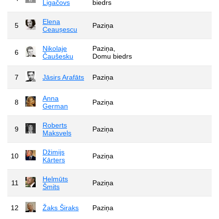
Ligačovs
biedrs
Elena
5
Paziņa
Ceaușescu
Nikolaje
Paziņa,
6
Čaušesku
Domu biedrs
7
Jāsirs Arafāts
Paziņa
Anna
8
Paziņa
German
Roberts
9
Paziņa
Maksvels
Džimijs
10
Paziņa
Kārters
Helmūts
11
Paziņa
Šmits
12
Žaks Širaks
Paziņa