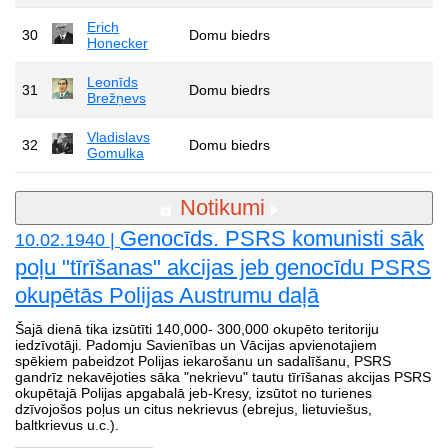
Erich
30
Domu biedrs
Honecker
Leonīds
31
Domu biedrs
Brežņevs
Vladislavs
32
Domu biedrs
Gomulka
Notikumi
Genocīds. PSRS komunisti sāk
10.02.1940 |
poļu "tīrīšanas" akcijas jeb genocīdu PSRS
okupētās Polijas Austrumu daļā
Šajā dienā tika izsūtīti 140,000- 300,000 okupēto teritoriju
iedzīvotāji. Padomju Savienības un Vācijas apvienotajiem
spēkiem pabeidzot Polijas iekarošanu un sadalīšanu, PSRS
gandrīz nekavējoties sāka "nekrievu" tautu tīrīšanas akcijas PSRS
okupētajā Polijas apgabalā jeb-Kresy, izsūtot no turienes
dzīvojošos poļus un citus nekrievus (ebrejus, lietuviešus,
baltkrievus u.c.).