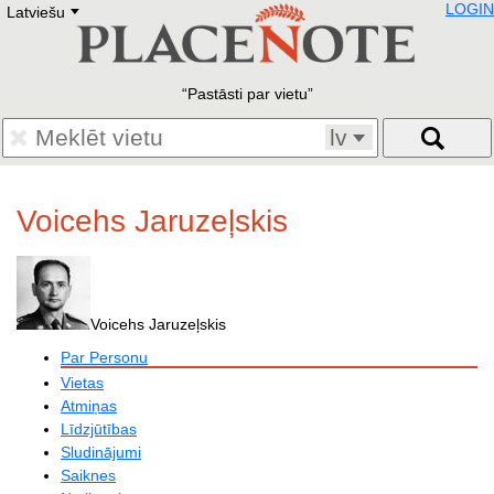
LOGIN
Latviešu
Deutsch
E
English
Русский
Lietuvių
Pastāsti par vietu
Latviešu
Francais
lv
Polski
Hebrew
Український
Voicehs Jaruzeļskis
Eestikeelne
Voicehs Jaruzeļskis
Par Personu
Vietas
Atmiņas
Līdzjūtības
Sludinājumi
Saiknes