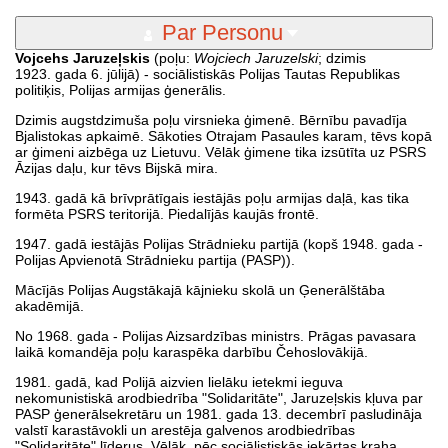
Par Personu
Vojcehs Jaruzeļskis
(poļu:
Wojciech Jaruzelski
; dzimis
1923. gada 6. jūlijā) - sociālistiskās Polijas Tautas Republikas
politiķis, Polijas armijas ģenerālis.
Dzimis augstdzimuša poļu virsnieka ģimenē. Bērnību pavadīja
Bjalistokas apkaimē. Sākoties Otrajam Pasaules karam, tēvs kopā
ar ģimeni aizbēga uz Lietuvu. Vēlāk ģimene tika izsūtīta uz PSRS
Āzijas daļu, kur tēvs Bijskā mira.
1943. gadā kā brīvprātīgais iestājās poļu armijas daļā, kas tika
formēta PSRS teritorijā. Piedalījās kaujās frontē.
1947. gadā iestājās Polijas Strādnieku partijā (kopš 1948. gada -
Polijas Apvienotā Strādnieku partija (PASP)).
Mācījās Polijas Augstākajā kājnieku skolā un Ģenerālštāba
akadēmijā.
No 1968. gada - Polijas Aizsardzības ministrs. Prāgas pavasara
laikā komandēja poļu karaspēka darbību Čehoslovākijā.
1981. gadā, kad Polijā aizvien lielāku ietekmi ieguva
nekomunistiskā arodbiedrība "Solidaritāte", Jaruzeļskis kļuva par
PASP ģenerālsekretāru un 1981. gada 13. decembrī pasludināja
valstī karastāvokli un arestēja galvenos arodbiedrības
"Solidaritāte" līderus. Vēlāk, pēc sociālistiskās iekārtas kraha,