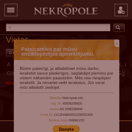
Vietas
x
Pateicamies par mūsu
Ar attēliem
Pievienot vietu
enciklopēdijas apmeklējumu.
A
Ā
B
C
Č
D
E
Ē
F
G
Ģ
H
I
Ī
J
K
Ķ
L
Būsim pateicīgi, ja atbalstīsiet mūsu darbu,
Ga
Gā
Gb
Gc
Gč
Gd
Ge
Gē
Gf
Gg
Gģ
G
ierakstot savus piederīgos, saglabājot piemiņu par
viņiem nākamām paaudzēm. Mēs visu nespējam
ierakstīt. Ja nevariet veikt ierakstus, Jūs varat
Kļūda, mēģiniet vēlāk
mūs atbalstīt ziedojot.
Biedrība:
Nekropole.info
reģ. Nr.:
40008208926
banka:
AS SWEDBANK
konta Nr.:
LV12HABA0551036552408
Bankas kods:
HABALV22