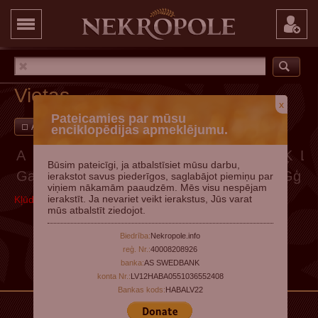
Vietas
x
Pateicamies par mūsu
Ar attēliem
Pievienot vietu
enciklopēdijas apmeklējumu.
A
Ā
B
C
Č
D
E
Ē
F
G
Ģ
H
I
Ī
J
K
Ķ
L
Būsim pateicīgi, ja atbalstīsiet mūsu darbu,
Ga
Gā
Gb
Gc
Gč
Gd
Ge
Gē
Gf
Gg
Gģ
ierakstot savus piederīgos, saglabājot piemiņu par
viņiem nākamām paaudzēm. Mēs visu nespējam
ierakstīt. Ja nevariet veikt ierakstus, Jūs varat
Kļūda, mēģiniet vēlāk
mūs atbalstīt ziedojot.
Biedrība:
Nekropole.info
reģ. Nr.:
40008208926
banka:
AS SWEDBANK
konta Nr.:
LV12HABA0551036552408
Bankas kods:
HABALV22