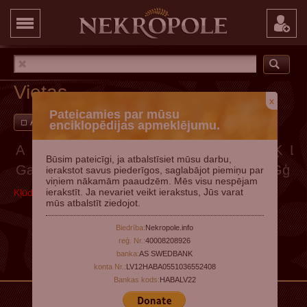
Vietas
x
Pateicamies par mūsu
Ar attēliem
Pievienot vietu
enciklopēdijas apmeklējumu.
A
Ā
B
C
Č
D
E
Ē
F
G
Ģ
H
I
Ī
J
K
Ķ
L
Būsim pateicīgi, ja atbalstīsiet mūsu darbu,
Ga
Gā
Gb
Gc
Gč
Gd
Ge
Gē
Gf
Gg
Gģ
G
ierakstot savus piederīgos, saglabājot piemiņu par
viņiem nākamām paaudzēm. Mēs visu nespējam
ierakstīt. Ja nevariet veikt ierakstus, Jūs varat
Kļūda, mēģiniet vēlāk
mūs atbalstīt ziedojot.
Biedrība:
Nekropole.info
reģ. Nr.:
40008208926
banka:
AS SWEDBANK
konta Nr.:
LV12HABA0551036552408
Bankas kods:
HABALV22