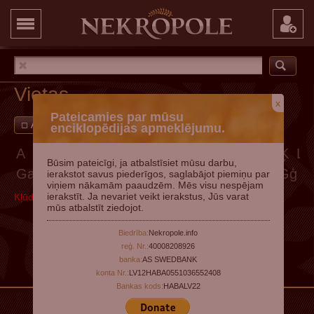
Vietas
x
Pateicamies par mūsu
Ar attēliem
Pievienot vietu
enciklopēdijas apmeklējumu.
A
Ā
B
C
Č
D
E
Ē
F
G
Ģ
H
I
Ī
J
K
Ķ
L
Būsim pateicīgi, ja atbalstīsiet mūsu darbu,
Ga
Gā
Gb
Gc
Gč
Gd
Ge
Gē
Gf
Gg
Gģ
ierakstot savus piederīgos, saglabājot piemiņu par
viņiem nākamām paaudzēm. Mēs visu nespējam
ierakstīt. Ja nevariet veikt ierakstus, Jūs varat
Kļūda, mēģiniet vēlāk
mūs atbalstīt ziedojot.
Biedrība:
Nekropole.info
reģ. Nr.:
40008208926
banka:
AS SWEDBANK
konta Nr.:
LV12HABA0551036552408
Bankas kods:
HABALV22