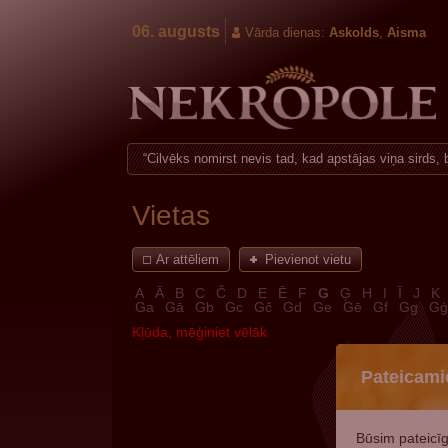
06. augusts
Vārda dienas:
Askolds
,
Aisma
Cilvēks nomirst nevis tad, kad apstājas viņa sirds, be
Vietas
Ar attēliem
Pievienot vietu
A
Ā
B
C
Č
D
E
Ē
F
G
Ģ
H
I
Ī
J
K
Ga
Gā
Gb
Gc
Gč
Gd
Ge
Gē
Gf
Gg
Gģ
Kļūda, mēģiniet vēlāk
Pateicami
Būsim pateicīg