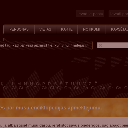
PERSONAS
VIETAS
KARTE
NOTIKUMI
KAPSĒTA
t tad, kad par viņu aizmirst tie, kuri viņu ir mīlējuši.
Ķ
L
Ļ
M
N
Ņ
O
P
R
S
Š
T
U
Ū
V
Z
Ž
Gh
Gi
Gī
Gj
Gk
Gķ
Gl
Gļ
Gm
Gn
Gņ
Go
Gp
Gr
Gs
G
es par mūsu enciklopēdijas apmeklējumu.
i, ja atbalstīsiet mūsu darbu, ierakstot savus piederīgos, saglabājot pi