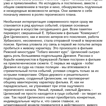
узко и прямолинейно. Но исподволь и постепенно, вместе с
общим оживлением в театре и кино, обнаружились подлинные
и незаурядные возможности актера. Они заявили о себе
поначалу именно в ролях героического плана.
Необычная интерпретация современного героя сразу же
становится в ряд крупных событий, отражая основные
тенденции в искусстве сегодняшнего дня. Всем памятен
переворот, свершенный Е. Урбанским в фильме "Коммунист".
Для Цилинского, как и многих актеров его поколения, работа
Урбанского, несомненно, стала отправной точкой в творческом
поиске. Критика уловила эту связь в первой же попытке актера
пробиться к живому характеру. Это произошло в фильме
Рижской киностудии "Тобаго меняет курс". Цилинский сыграл
здесь роль большевика-подпольщика Дрезиня. Рассказ о
борьбе коммунистов в буржуазной Латвии построен в фильме
на приключенческом сюжете. С первых же кадров - побег
Дрезиня из суда на глазах полиции - мы втягиваемся в
стремительный поток событий, успевая следить только за их
острыми поворотами. Образ дерзкого и решительного
подпольщика, созданный Цилинским, не противоречит
общему авантюрному характеру фильма. И, как ни
парадоксально, не утрачивает при этом ощутимого
героического начала. Умный, лукавый, смелый Дрезинь -
Цилинский не просто находится в гуще событий - он творит их
сам. Так герой Цилинского начал приобретать конкретные,
индивидуальные черты и, что самое главное, из
штампованной модели превратился в действенного, живого