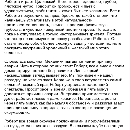
Роберта играет Цилинский. В его герое - здоровое, грубое,
плотское нутро. Говорит он громко, ест и пьет с
удовольствием, любит жизнь, хочет быть ее хозяином. Все в
Роберте преувеличено, ярко, броско до такой степени, что
начинаешь усматривать в этой натуральности
противоестественность, в силе - простую физическую
грубость, в чувствах - звериный инстинкт крови. Но все это
пока не отпугивает, а только настораживает зрителя. Потому
что актер не впрямую и не сразу разоблачает Роберта. Он
ставит перед собой более сложную задачу - во всей полноте
раскрыть внутренний уродливый и жестокий мир этого
человека.
Сломалась машина. Механики пытаются найти причину
аварии. Чуть в стороне от них стоит Роберт, всем видом своим
демонстрируя полное безразличие. Лишь зоркий,
насмешливый взгляд выдает его. Мы понимаем - нашел
разгадку, но чего-то ждет. Когда же в спор вступает его самый
сильный, скрытый враг, Роберт устраивает настоящий
спектакль. Просит засечь время, обещая в пять минут
доискаться причины аварии. Энергично принимается он за
дело, работает ловко и даже красиво. Не раньше, а ровно
через пять минут, как бы накаляя обстановку и разжигая азарт,
приведет машину в порядок, вызвав восторг и восхищение
окружающих.
Роберт все время окружен поклонниками и прихлебателями,
он нуждается в них как в воздухе. В сельском клубе на танцах