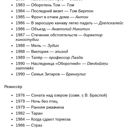
1983 — Оборотень Том —
Том
1984 — Последний визит —
Том Бертон
1985 — Фронт в отчем доме —
Антон
1986 — В заросшую канаву легко падать —
Дзелскалейс
1986 — Объезд —
Анатолий Никитич
1987 — Стечение обстоятельств —
директор
киностудии
1988 — Мель —
Зудин
1988 — Виктория —
эпизод
1989 — Тапёр —
профессор Лазда
1990 — Наследница «Оборотней» —
Dievlodziņu
saimnieks
1990 — Семья Зитаров —
Бренгулис
Режиссёр
1976 — Соната над озером (совм. с В. Браслой)
1979 — Ночь без птиц
1979 — Ранняя ржавчина
1982 — Таран
1984 — Когда сдают тормоза
1986 — Страх