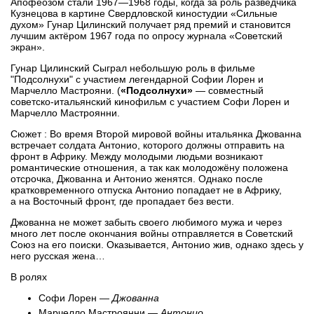
Апофеозом стали 1967—1968 годы, когда за роль разведчика
Кузнецова в картине Свердловской киностудии «Сильные
духом» Гунар Цилинский получает ряд премий и становится
лучшим актёром 1967 года по опросу журнала «Советский
экран».
Гунар Цилинский Сыграл небольшую роль в фильме
"Подсолнухи" с участием легендарной Софии Лорен и
Марчелло Мастрояни. (
«Подсолнухи»
— совместный
советско-итальянский кинофильм с участием Софи Лорен и
Марчелло Мастроянни.
Сюжет : Во время Второй мировой войны итальянка Джованна
встречает солдата Антонио, которого должны отправить на
фронт в Африку. Между молодыми людьми возникают
романтические отношения, а так как молодожёну положена
отсрочка, Джованна и Антонио женятся. Однако после
кратковременного отпуска Антонио попадает не в Африку,
а на Восточный фронт, где пропадает без вести.
Джованна не может забыть своего любимого мужа и через
много лет после окончания войны отправляется в Советский
Союз на его поиски. Оказывается, Антонио жив, однако здесь у
него русская жена…
В ролях
Софи Лорен —
Джованна
Марчелло Мастроянни —
Антонио