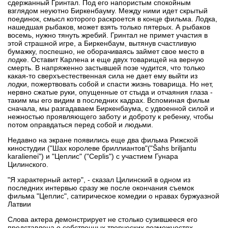
сдержанный Гринтал. Под его напористым спокойным
взглядом неуютно Биркенбауму. Между ними идет скрытый
поединок, смысл которого раскроется в конце фильма. Лодка,
нашедшая рыбаков, может взять только пятерых. А рыбаков
восемь, нужно тянуть жребий. Гринтал не примет участия в
этой страшной игре, а Биркенбаум, вытянув счастливую
бумажку, поспешно, не оборачиваясь займет свое место в
лодке. Оставит Карлена и еще двух товарищей на верную
смерть. В напряженно застывшей позе чудится, что только
какая-то сверхъестественная сила не дает ему выйти из
лодки, пожертвовать собой и спасти жизнь товарища. Но нет,
нервно сжатые руки, опущенные от стыда и отчаяния глаза -
таким мы его видим в последних кадрах. Вспоминая фильм
сначала, мы разгадаваем Биркенбаума, с удвоенной силой и
нежностью проявляющего заботу и доброту к ребенку, чтобы
потом оправдаться перед собой и людьми.
Недавно на экране появились еще два фильма Рижской
киностудии ("Шах королеве бриллиантов"("Šahs briljantu
karalienei") и "Цеплис" ("Ceplis") с участием Гунара
Цилинского.
"Я характерный актер", - сказал Цилинский в одном из
последних интервью сразу же после окончания съемок
фильма "Цеплис", сатирическое комедии о нравах буржуазной
Латвии
Слова актера демонстрирует не столько сузившееся его
представлена о собственных творческих возможностях,