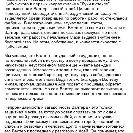
Цибульского в первых кадрах фильма "Лучи в стекле"
напомнит нам Валтер - новый герой Цилинского.
Недоступный, сосредоточенный, задумчивый он сразу же
выделяется среди товарищей по работе - рабочих стекольной
фабрики. В новогоднюю ночь звучат песни, тосты,
произносятся заздравные речи. Вместе со всеми веселится и
Валтер, развлекает, смешит, показывает фокусы. Но в его
веселье нет радости, печальные глаза выдают внутреннее
беспокойство. На этом, собственно, и кончается сходство с
Цибульским.
Мы узнаем, что Валтер - неудавшийся художник, но не
потерявший любви к искусству и всему прекрасному. В его
неуютном и неустроенном мире еще живет надежда к
возрождению. Молодость и талант Аси, главной героини
фильма, на короткий срок вернут ему веру в себя, сделают
сильным и решительным. Ведь только благодаря Валтеру
милая, кроткая, домашняя Ася порвет с прошлым, обретет
самостоятельность. Но сам Валтер не выдержит испытания,
его хватит только на честное признание своего человеческого
и творческого краха.
Непроницаемость и загадочность Валтера - это только
защитная маска, за которую хотел спрятать он от людей
внутренний разлад с самим собой, сомнения и хрупкие
надежды. Цилинскому явно симпатичен герой, честный, но
слабый и безвольный человек. Долго и мучительно готовится
его Валтер к последнему разговору с Асей. Он понимает, что