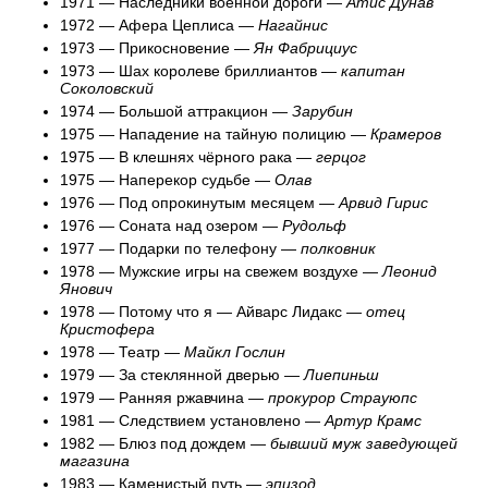
1971 — Наследники военной дороги —
Атис Дунав
1972 — Афера Цеплиса —
Нагайнис
1973 — Прикосновение —
Ян Фабрициус
1973 — Шах королеве бриллиантов —
капитан
Соколовский
1974 — Большой аттракцион —
Зарубин
1975 — Нападение на тайную полицию —
Крамеров
1975 — В клешнях чёрного рака —
герцог
1975 — Наперекор судьбе —
Олав
1976 — Под опрокинутым месяцем —
Арвид Гирис
1976 — Соната над озером —
Рудольф
1977 — Подарки по телефону —
полковник
1978 — Мужские игры на свежем воздухе —
Леонид
Янович
1978 — Потому что я — Айварс Лидакс —
отец
Кристофера
1978 — Театр —
Майкл Гослин
1979 — За стеклянной дверью —
Лиепиньш
1979 — Ранняя ржавчина —
прокурор Страуюпс
1981 — Следствием установлено —
Артур Крамс
1982 — Блюз под дождем —
бывший муж заведующей
магазина
1983 — Каменистый путь —
эпизод