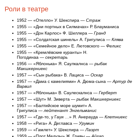
Роли в театре
1952 — «Отелло» У. Шекспира —
Страж
1955 — «Дни портных в Силмачах» Р. Блауманиса
1955 — «Дон Карлос» Ф. Шиллера —
Гранд
1955 — «Солдатская шинель» А. Григулиса —
Клява
1955 — «Семейное дело» Е. Лютовского —
Феликс
1955 — «Кремлёвские куранты» Н.
Погодинаа —
секретарь
1956 — «Яблонька» Я. Саулкалнса —
рыбак
Макшкерниекс
1957 — «Сын рыбака» В. Лациса —
Оскар
1957 — «Дама с камелиями» А. Дюма-сына —
Артур де
Варвил
1957 — «Яблонька» В. Саулескалнса —
Герберт
1957 — «Шут» М. Зиверта —
рыбак Макшкерниекс
1957 — «Балтийское море шумит» А.
Григулиса —
лейтенант Энгельманис
1957 — «Где-то, у Гауи …» Я. Анерауда —
Клетниекс
1958 — «Рига» А. Деглавса —
Урумин
1959 — «Гамлет» У. Шекспира —
Лаэрт
1959 — «Плот Медузы» Ж. Гривы —
Айгар