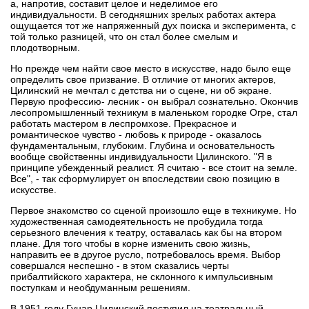
а, напротив, составит целое и неделимое его
индивидуальности. В сегодняшних зрелых работах актера
ощущается тот же напряженный дух поиска и эксперимента, с
той только разницей, что он стал более смелым и
плодотворным.
Но прежде чем найти свое место в искусстве, надо было еще
определить свое призвание. В отличие от многих актеров,
Цилинский не мечтал с детства ни о сцене, ни об экране.
Первую профессию- лесник - он выбрал сознательно. Окончив
лесопромышленный техникум в маленьком городке Огре, стал
работать мастером в леспромхозе. Прекрасное и
романтическое чувство - любовь к природе - оказалось
фундаментальным, глубоким. Глубина и основательность
вообще свойственны индивидуальности Цилинского. "Я в
принципе убежденный реалист. Я считаю - все стоит на земле.
Все", - так сформулирует он впоследствии свою позицию в
искусстве.
Первое знакомство со сценой произошло еще в техникуме. Но
художественная самодеятельность не пробудила тогда
серьезного влечения к театру, оставалась как бы на втором
плане. Для того чтобы в корне изменить свою жизнь,
направить ее в другое русло, потребовалось время. Выбор
совершался неспешно - в этом сказались черты
прибалтийского характера, не склонного к импульсивным
поступкам и необдуманным решениям.
В 1951 году Гунар Цилинский поступил на театральный