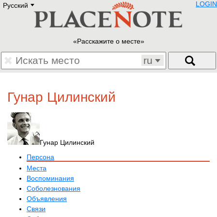
LOGIN
Русский
Deutsch
E
English
Русский
Lietuvių
Расскажите о месте
Latviešu
Francais
ru
Polski
Hebrew
Український
Гунар Цилинский
Eestikeelne
Гунар Цилинский
Персона
Места
Воспоминания
Соболезнования
Объявления
Связи