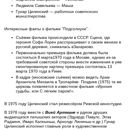
Людмила Савельева —
Маша
Гунар Цилинский —
работник советского
министерства
Интересные факты о фильме "Подсолнухи" :
Съёмки фильма происходили в СССР. Сцена, где
героиня Софи Лорен расспрашивает о своем женихе в
русской деревне, снималась вЗахарково.
Первоначально премьера фильма должна была
состояться 8 марта1970 года в Москве, однако из-за
требований советской стороны внести изменения в уже
смонтированную картину премьера состоялась 13
марта 1970 года в Риме.
В кадре (московские съёмки) можно видеть Храм
Архангела Михаила в Тропарёве. Позднее (1975) та же
церковь появляется в известном фильме «Ирония
судьбы, или С лёгким паром!».
В 1975 году Цилинский стал режиссёром Рижской киностудии.
В 1978 году вместе с
Вией Артмане
и рдяом друших
выдающизся латышских акторов (Эдуардс Павулс, Элза
Радзиня, Иварс Калныньш, Арнолдс Лининьш и др.) Гунар
Цилинский исполнил главные роли в художественном