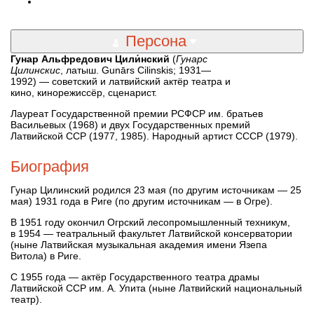
Персона
Гунар Альфредович Цили́нский
(
Гунарс
Цилинскис
, латыш. Gunārs Cilinskis; 1931—
1992) — советский и латвийский актёр театра и
кино, кинорежиссёр, сценарист.
Лауреат Государственной премии РСФСР им. братьев
Васильевых (1968) и двух Государственных премий
Латвийской ССР (1977, 1985). Народный артист СССР (1979).
Биография
Гунар Цилинский родился 23 мая (по другим источникам — 25
мая) 1931 года в Риге (по другим источникам — в Огре).
В 1951 году окончил Огрский лесопромышленный техникум,
в 1954 — театральный факультет Латвийской консерватории
(ныне Латвийская музыкальная академия имени Язепа
Витола) в Риге.
С 1955 года — актёр Государственного театра драмы
Латвийской ССР им. А. Упита (ныне Латвийский национальный
театр).