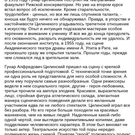
факультет Рижской консерватории. Но уже на втором курсе
встал вопрос об исключении. Кроме старательности,
трудолюбия - ценных, но все же лишь спутников таланта, -
юноша как будто ничего не обнаруживал. Правда, в упорстве и
настойчивости Цилинекого угадывалось трепетное отношение
к искусству. Опыт и интуиция подсказали мастерам особое
терпение и внимание к ученику. И все же до конца преодолеть
его скованность, раскрыть индивидуальность им не удалось. И
после окончания института, в 1955 году, на сцене
Академического театра драмы имени А. Упита в Риге, не
произошло сразу же открытия таланта. Прошли годы, прежде
чем сломался лед в зрительном зале.
Гунар Алфредович Цилинский пришел на сцену с крепкой
профессиональной подготовкой. С технической точки зрения
ни одна роль не представляла для него особой сложности. А
роли ему поручали самые разнообразные. Одни режиссеры
видели в нем социального героя, другие - героя-любовника,
третьи прочили на амплуа злодеев. Красивое, выразительное
лицо, стройная фигура атлетического склада, элегантная
манера сценического поведения делали его желанным
участником едва ли не любого спектакля. Цилинский играл все
без разбора. Но его герои больше походили на красивых
манекенов, чем на живых людей. Наделенные какой-либо
одной чертой, они выглядели примитивными копиями, даже
подделками человеческого характера. В этом был виноват не
только актер. Театральное искусство той поры нередко
подменяло жизнь схемой. Понятие "герой" толковалось подчас