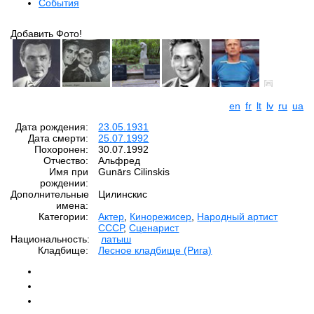
События
Добавить Фото!
en
fr
lt
lv
ru
ua
Дата рождения:
23.05.1931
Дата смерти:
25.07.1992
Похоронен:
30.07.1992
Отчество:
Альфред
Имя при
Gunārs Cilinskis
рождении:
Дополнительные
Цилинскис
имена:
Категории:
Актер
,
Кинорежисер
,
Народный артист
СССР
,
Сценарист
Национальность:
латыш
Кладбище:
Лесное кладбище (Рига)