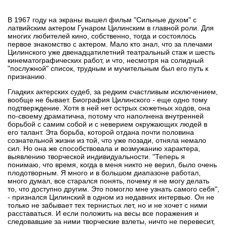
В 1967 году на экраны вышел фильм "Сильные духом" с
латвийским актером Гунаром Цилинским в главной роли. Для
многих любителей кино, собственно, тогда и состоялось
первое знакомство с актером. Мало кто знал, что за плечами
Цилинского уже двенадцатилетний театральный стаж и шесть
кинематографических работ, и что, несмотря на солидный
"послужной" список, трудным и мучительным был его путь к
признанию.
Гладких актерских судеб, за редким счастливым исключением,
вообще не бывает. Биография Цилинского - еще одно тому
подтверждение. Хотя в ней нет острых сюжетных ходов, она
по-своему драматична, потому что наполнена внутренней
борьбой с самим собой и с неверием окружающих людей в
его талант. Эта борьба, которой отдана почти половина
сознательной жизни из той, что уже позади, отняла немало
сил. Но она же способствовала и возмужанию характера,
выявлению творческой индивидуальности. "Теперь я
понимаю, что время, когда в меня никто не верил, было очень
плодотворным. Я много и в большом диапазоне работал,
много думал, все старался понять, почему я не могу делать
то, что доступно другим. Это помогло мне узнать самого себя",
- признался Цилинский в одном из недавних интервью. Он не
только не забывает тех тернистых лет, но и не хочет с ними
расставаться. И если положить на весы все поражения и
следовавшие за ними творческие взлеты, ничто не перевесит,