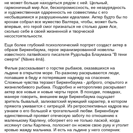
не может больше находиться рядом с ней. Цельный,
гармоничный мир Аси, бескопромиссность, ее незаурядность
и художественная одаренность не совместимы с его
несбывшимися и разрушенными идеалами. Актер будто бы по
крохам собрал все мужество Валтера, чтобы, может быть
впервые, его герой смог признаться не столько даже Асе,
сколько себе в своей жизненной и творческой
несостоятельности.
Еще более глубокий психологический портрет создаст актер в
образе Биркенбаума, герое экранизированной новеллы
известного латвийского писателя Рудольфа Блаумана "В тени
смерти" (Nāves ēnā).
Фильм рассказывает о горстке рыбаков, оказавшихся на
льдине в открытом море. По-разному раскрываются люди,
попавшие в беду и потерявшие надежду на спасение.
Сложные чувства терзают Биркенбаума - доброго, открытого и
жизнелюбивого рыбака. Подробно и неторопливо раскрывает
актер все новые и новые черты героя. В походке, повадках,
манере говорить, внешнем виде Биркенбаума ощущает
зритель бывалый, залихватский мужицкий характер, в котором
прямота уживается с хитрецой. Из ретроспективных кадров мы
узнаем о его большой и трогательной любви. Биркенбаум
единственный проявит отеческую заботу по отношению к
маленькому Карлену, обогреет его не только лаской, когда
иссякнут силы Карлена, полоснет он ножом свою руку и утолит
кровью жажду мальчика. И есть на льдине у него соперник: