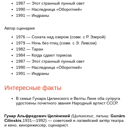
1987 — Этот странный лунный свет
1990 — Наследница «Оборотней»
1991 — Индраны
Автор сценария
1976 — Соната над озером (совм. с Р. Эзерой)
1979 — Ночь без птиц (совм. с Э. Ливсом)
1982 — Таран
1984 — Когда сдают тормоза
1987 — Этот странный лунный свет
1990 — Наследница «Оборотней»
1991 — Индраны
Интересные факты
В семье Гунара Цилинского и Велты Лине оба супруга
удостоены почетного звания Народный артист СССР.
Гунар Альфредович Цили́нский
(Цилинскис
, латыш.
Gunārs
Cilinskis
;1931—1992) — советский и латвийский актёр театра
и кино, кинорежиссёр, сценарист.