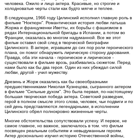
человека. Ожило и лицо актера. Красивые, но строгие и
холодноватые черты стали как будто мягче и теплее.
В следующем, 1966 году Цилинский исполнил главную роль в
фильме "Ноктюрн". Романтическая история любви латыша
Жоржа и француженки Иветты, их борьбы с фашизмом в
рядах Интернациональной бригады в Испании, а потом во
Франции, оказалась во многом надуманной. Все же этот
фильм оставил свой след в творческой биографии
Цилинского. В актере, игравшем до сих пор роли героического
плана, он помог обнаружить лирическую сторону дарования.
Правда, оба эти начала - героическое и лирическое -
существовали в фильме врозь, разбивались сюжетом. Перед
нами было как бы два героя. Один из них убеждал силой
любви, другой - учил мужеству.
Дрезинь и Жорж оказались как бы своеобразными
предшественниками Николая Кузнецова, сыгранного актером
в фильме "Сильные духом". Это была первая, по-настоящему
большая творческая победа актера. Советский разведчик,
герой в полном смысле этого слова, человек, чьи подвиги и по
сей день представляются легендарными, в исполнении
Цилинского обрел полнокровно жизненные черты.
Многие обстоятельства сопутствовали успеху. И первое, не
самое главное, но важное, заключалось в том. что фильм
посвящен реальным событиям и невыдуманным героям.
Актер досконально изучил историю Отечественной войны,