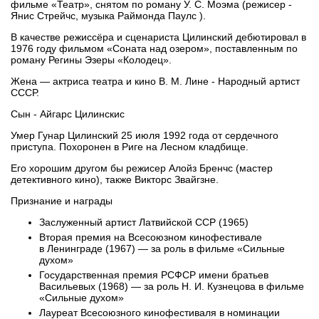
фильме «Театр», снятом по роману У. С. Моэма (режисер -
Янис Стрейчс, музыка Раймонда Паулс ).
В качестве режиссёра и сценариста Цилинский дебютировал в
1976 году фильмом «Соната над озером», поставленным по
роману Регины Эзеры «Колодец».
Жена — актриса театра и кино В. М. Лине - Народный артист
СССР.
Сын - Айгарс Цилинскис
Умер Гунар Цилинский 25 июля 1992 года от сердечного
приступа. Похоронен в Риге на Лесном кладбище.
Его хорошим другом бы режисер Алойз Бренчс (мастер
детективного кино), также Викторс Звайгзне.
Признание и награды
Заслуженный артист Латвийской ССР (1965)
Вторая премия на Всесоюзном кинофестивале
в Ленинграде (1967) — за роль в фильме «Сильные
духом»
Государственная премия РСФСР имени братьев
Васильевых (1968) — за роль Н. И. Кузнецова в фильме
«Сильные духом»
Лауреат Всесоюзного кинофестиваля в номинации