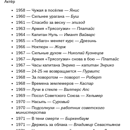
Актёр
1958 — Чужая в посёлке —
Янис
1960 — Сильнее урагана —
Буш
1961 — Спасибо за весну —
эпизод
1963 — Армия «Трясогузки» —
Платайс
1964 — Капитан Нуль —
Имант Вайварс
1965 — «Тобаго» меняет курс —
Дрезинь
1966 — Ноктюрн —
Жорж
1967 — Сильные духом —
Николай Кузнецов
1967 — Армия «Трясогузки» снова в бою —
Платайс
1967 — Часы капитана Энрико —
капитан Энрико
1968 — 24-25 не возвращается —
Пурвитс
1968 — За поворотом — поворот —
Роберт
1968 — Времена землемеров —
Каспар
1969 — Лучи в стекле —
Валтерс Апс
1969 — Посол Советского Союза —
Хельмер
1970 — Насыпь —
Суровый
1970 — Подсолнухи —
работник советского
министерства
1971 — В тени смерти —
Биркенбаум
1971 — Держись за облака —
Владимир Севастьянов