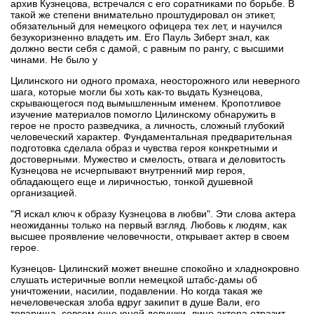
архив Кузнецова, встречался с его соратниками по борьбе. В
такой же степени внимательно проштудировал он этикет,
обязательный для немецкого офицера тех лет, и научился
безукоризненно владеть им. Его Пауль Зиберт знал, как
должно вести себя с дамой, с равным по рангу, с высшими
чинами. Не было у
Цилинского ни одного промаха, неосторожного или неверного
шага, которые могли бы хоть как-то выдать Кузнецова,
скрывающегося под вымышленным именем. Кропотливое
изучение материалов помогло Цилинскому обнаружить в
герое не просто разведчика, а личность, сложный глубокий
человеческий характер. Фундаментальная предварительная
подготовка сделала образ и чувства героя конкретными и
достоверными. Мужество и смелость, отвага и деловитость
Кузнецова не исчерпывают внутренний мир героя,
обладающего еще и лиричностью, тонкой душевной
организацией.
"Я искал ключ к образу Кузнецова в любви". Эти слова актера
неожиданны только на первый взгляд. Любовь к людям, как
высшее проявление человечности, открывает актер в своем
герое.
Кузнецов- Цилинский может внешне спокойно и хладнокровно
слушать истеричные вопли немецкой штабс-дамы об
уничтожении, насилии, подавлении. Но когда такая же
нечеловеческая злоба вдруг закипит в душе Вали, его
товарища, совсем еще юной девушки, лицо актера отразит