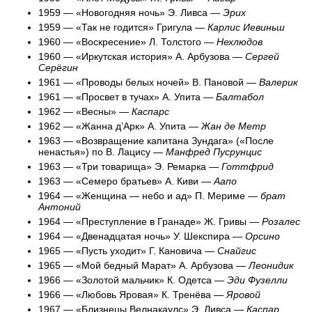
1959 — «Новогодняя ночь» Э. Ливса —
Эрих
1959 — «Так не годится» Григула —
Карлис Иевиньш
1960 — «Воскресение» Л. Толстого —
Нехлюдов
1960 — «Иркутская история» А. Арбузова —
Сергей
Серёгин
1961 — «Проводы белых ночей» В. Пановой —
Валерик
1961 — «Просвет в тучах» А. Упита —
Балтабол
1962 — «Весны» —
Каспарс
1962 — «Жанна д’Арк» А. Упита —
Жан де Метр
1963 — «Возвращение капитана Зундага» («После
ненастья») по В. Лацису —
Манфред Пусрунцис
1963 — «Три товарища» Э. Ремарка —
Готтфрид
1963 — «Семеро братьев» А. Киви —
Аапо
1964 — «Женщина — небо и ад» П. Мериме —
брат
Антоний
1964 — «Преступление в Гранаде» Ж. Гривы —
Розалес
1964 — «Двенадцатая ночь» У. Шекспира —
Орсино
1965 — «Пусть уходит» Г. Кановича —
Снайгис
1965 — «Мой бедный Марат» А. Арбузова —
Леонидик
1966 — «Золотой мальчик» К. Одетса —
Эди Фузелли
1966 — «Любовь Яровая» К. Тренёва —
Яровой
1967 — «Близнецы Велнакаулс» Э. Ливса —
Каспар