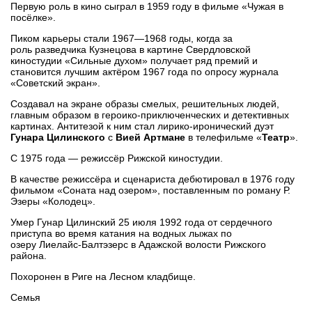
Первую роль в кино сыграл в 1959 году в фильме «Чужая в
посёлке».
Пиком карьеры стали 1967—1968 годы, когда за
роль разведчика Кузнецова в картине Свердловской
киностудии «Сильные духом» получает ряд премий и
становится лучшим актёром 1967 года по опросу журнала
«Советский экран».
Создавал на экране образы смелых, решительных людей,
главным образом в героико-приключенческих и детективных
картинах. Антитезой к ним стал лирико-иронический дуэт
Гунара Цилинского
с
Вией Артмане
в телефильме «
Театр
».
С 1975 года — режиссёр Рижской киностудии.
В качестве режиссёра и сценариста дебютировал в 1976 году
фильмом «Соната над озером», поставленным по роману Р.
Эзеры «Колодец».
Умер Гунар Цилинский 25 июля 1992 года от сердечного
приступа во время катания на водных лыжах по
озеру Лиелайс-Балтэзерс в Адажской волости Рижского
района.
Похоронен в Риге на Лесном кладбище.
Семья