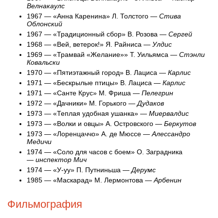
Велнакаулс
1967 — «Анна Каренина» Л. Толстого —
Стива
Облонский
1967 — «Традиционный сбор» В. Розова —
Сергей
1968 — «Вей, ветерок!» Я. Райниса —
Улдис
1969 — «Трамвай «Желание»» Т. Уильямса —
Стэнли
Ковальски
1970 — «Пятиэтажный город» В. Лациса —
Карлис
1971 — «Бескрылые птицы» В. Лациса —
Карлис
1971 — «Санте Крус» М. Фриша —
Пелегрин
1972 — «Дачники» М. Горького —
Дудаков
1973 — «Теплая удобная ушанка» —
Миервалдис
1973 — «Волки и овцы» А. Островского —
Беркутов
1973 — «Лоренцаччо» А. де Мюссе —
Алессандро
Медичи
1974 — «Соло для часов с боем» О. Заградника
—
инспектор Мич
1974 — «У-уу» П. Путниньша —
Дерумс
1985 — «Маскарад» М. Лермонтова —
Арбенин
Фильмография