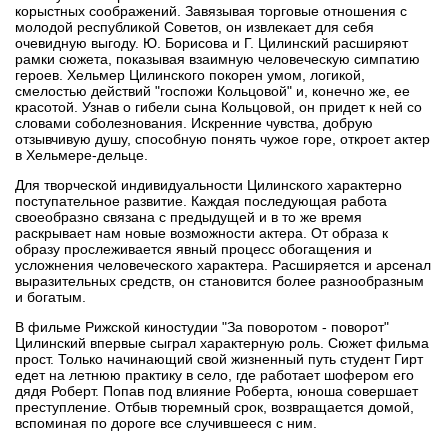
корыстных соображений. Завязывая торговые отношения с
молодой республикой Советов, он извлекает для себя
очевидную выгоду. Ю. Борисова и Г. Цилинский расширяют
рамки сюжета, показывая взаимную человеческую симпатию
героев. Хельмер Цилинского покорен умом, логикой,
смелостью действий "госпожи Кольцовой" и, конечно же, ее
красотой. Узнав о гибели сына Кольцовой, он придет к ней со
словами соболезнования. Искренние чувства, добрую
отзывчивую душу, способную понять чужое горе, откроет актер
в Хельмере-дельце.
Для творческой индивидуальности Цилинского характерно
поступательное развитие. Каждая последующая работа
своеобразно связана с предыдущей и в то же время
раскрывает нам новые возможности актера. От образа к
образу прослеживается явный процесс обогащения и
усложнения человеческого характера. Расширяется и арсенал
выразительных средств, он становится более разнообразным
и богатым.
В фильме Рижской киностудии "За поворотом - поворот"
Цилинский впервые сыграл характерную роль. Сюжет фильма
прост. Только начинающий свой жизненный путь студент Гирт
едет на летнюю практику в село, где работает шофером его
дядя Роберт. Попав под влияние Роберта, юноша совершает
преступление. Отбыв тюремный срок, возвращается домой,
вспоминая по дороге все случившееся с ним.