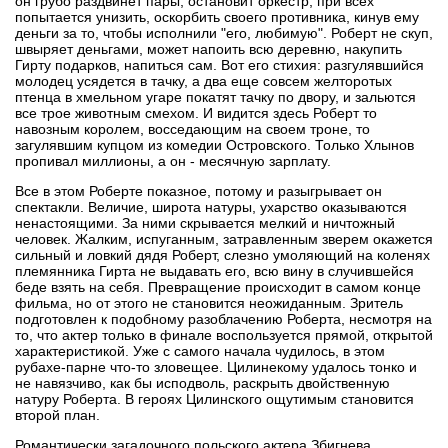
он грубо раздвинет пары, остановит оркестр, при всех
попытается унизить, оскорбить своего противника, кинув ему
деньги за то, чтобы исполнили "его, любимую". Роберт не скуп,
швыряет деньгами, может напоить всю деревню, накупить
Гирту подарков, напиться сам. Вот его стихия: разгулявшийся
молодец усядется в тачку, а два еще совсем желторотых
птенца в хмельном угаре покатят тачку по двору, и зальются
все трое животным смехом. И видится здесь Роберт то
навозным королем, восседающим на своем троне, то
загулявшим купцом из комедии Островского. Только Хлынов
пропивал миллионы, а он - месячную зарплату.
Все в этом Роберте показное, потому и разыгрывает он
спектакли. Величие, широта натуры, ухарство оказываются
ненастоящими. За ними скрывается мелкий и ничтожный
человек. Жалким, испуганным, затравленным зверем окажется
сильный и ловкий дядя Роберт, слезно умоляющий на коленях
племянника Гирта не выдавать его, всю вину в случившейся
беде взять на себя. Превращение происходит в самом конце
фильма, но от этого не становится неожиданным. Зритель
подготовлен к подобному разоблачению Роберта, несмотря на
то, что актер только в финале воспользуется прямой, открытой
характеристикой. Уже с самого начала чудилось, в этом
рубахе-парне что-то зловещее. Цилинекому удалось тонко и
не навязчиво, как бы исподволь, раскрыть двойственную
натуру Роберта. В героях Цилинского ощутимым становится
второй план.
Романтически загадочного польского актера Збигнева