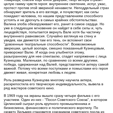
целую гамму чувств героя: внутреннее смятение, испуг, ужас,
протест против этой звериной ненависти. Неподдельный страх
обнаружит зритель в его взгляде, и почувствует, как силы
покидают человека, по нашим представлениям способного
устоять и не дрогнуть в самых крайних обстоятельствах.
Валина злоба обезоруживает его, ранит в самое сердце. Но
уже в следующее мгновение он найдет в себе силы и, чуть
лицедействуя, попытается вернуть Вале хотя бы частичку
внутреннего равновесия. Случайно взглянув на стену и
увидев, как движется там его тень, он вспомнит свои
"довоенные театральные способности". Всевозможные
зверюшки, целый зоопарк, смешно показанный Кузнецовым,
приворожат Валю. И когда она улыбнется этому,
разыгранному для нее спектаклю, спадет напряжение с лица
Кузнецова. Маленькая, по сравнению со всеми другими,
победа, одержанная над Валей, представляется актеру самой
важной. Потому что всеми поступками и помыслами его героя
движет живая, конкретная любовь к людям.
Роль разведчика Кузнецова многому научила актера,
раскрепостила его творческую индивидуальность, вывела в
ряд мастеров советского кино.
В 1969 году на экраны вышло сразу четыре фильма с его
участием. Один из них - "Посол Советского Союза", в котором
Цилинский сыграл роль крупного промышленника и
бизнесмена, финансового и политического воротилу. По
сюжету Хельмер становится союзником советского посла из