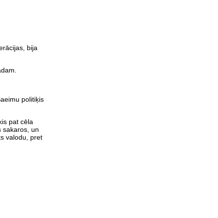
rācijas, bija
gadam.
aeimu politiķis
is pat cēla
s sakaros, un
ts valodu, pret