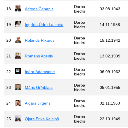
Darba
18
Alfreds Čepānis
03.08.1943
biedrs
Darba
19
Ingrīda Ūdre Latimira
14.11.1958
biedrs
Darba
20
Rolands Rikards
15.12.1942
biedrs
Darba
21
Romāns Apsītis
13.02.1939
biedrs
Darba
22
Ināra Ādamsone
06.09.1962
biedrs
Darba
23
Māris Grīnblats
05.01.1955
biedrs
Darba
24
Aigars Jirgens
02.11.1960
biedrs
Darba
25
Ojārs Ēriks Kalniņš
22.10.1949
biedrs