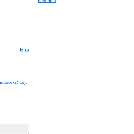
baneriem
.
lv
ru
inātnieks(-ce)
,