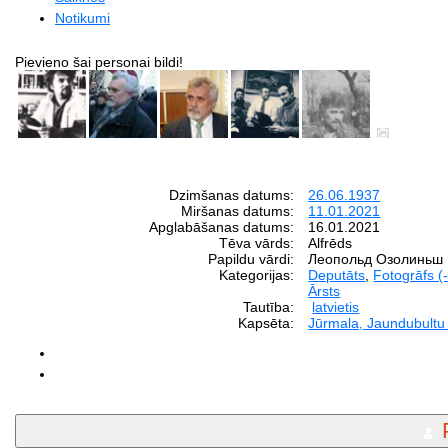
Notikumi
Pievieno šai personai bildi!
Dzimšanas datums:
26.06.1937
Miršanas datums:
11.01.2021
Apglabāšanas datums:
16.01.2021
Tēva vārds:
Alfrēds
Papildu vārdi:
Леопольд Озолиньш
Kategorijas:
Deputāts
,
Fotogrāfs (
Ārsts
Tautība:
latvietis
Kapsēta:
Jūrmala, Jaundubultu