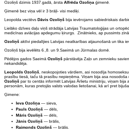
Ozoliņš dzimis 1937.gadā, ārsta
Alfrēda Ozoliņa
ģimenē.
Ģimenē bez viņa vēl ir 3 brāļi- visi mediķi.
Leopolda vectēvs
Dāvis Ozoliņš
bija ievērojams sabiedriskais darbi
Lielāko dzīves daļu viņš strādāja Latvijas Traumatoloģijas un ortopēdi
medicīnas aviācijas apdegumu ķirurgs. Zinātnieks, ap pussimts zināt
Ozoliņš
aktīvi piedalījies Latvijas neatkarības atjaunošanā un tika 
Ozoliņš bija ievēlēts 6.,8. un 9.Saeimā un Jūrmalas domē.
Pēdējos gados Saeimā
Ozoliņš
pārstāvēja Zaļo un zemnieku savienīb
nekandidēja.
Leopolds Ozoliņš
, neskopojoties vārdiem, asi nosodīja homoseksuā
prasību tiesā, taču tā prasību nepieņēma. Viņam bija asa nosodoša re
Ozoliņš
par to centās informēt Latvijas Ārlietu ministriju, viņam bija 
personām, kuras pretojās valsts valodas lietošanai, kā arī pret biju
Ģimene:
Ieva Ozoliņa
— sieva,
Pauls Ozoliņš
— dēls,
Māris Ozoliņš
— dēls,
Jānis Ozoliņš
— brālis,
Raimonds Ozoliņš
— brālis.