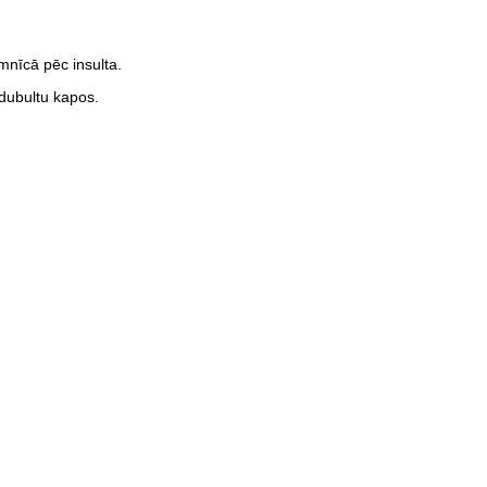
mnīcā pēc insulta.
ndubultu kapos.