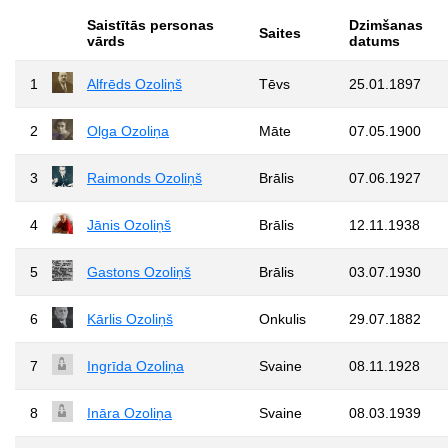
Saistītās personas
Dzimšanas
Saites
vārds
datums
1
Alfrēds Ozoliņš
Tēvs
25.01.1897
2
Olga Ozoliņa
Māte
07.05.1900
3
Raimonds Ozoliņš
Brālis
07.06.1927
4
Jānis Ozoliņš
Brālis
12.11.1938
5
Gastons Ozoliņš
Brālis
03.07.1930
6
Kārlis Ozoliņš
Onkulis
29.07.1882
7
Ingrīda Ozoliņa
Svaine
08.11.1928
8
Ināra Ozoliņa
Svaine
08.03.1939