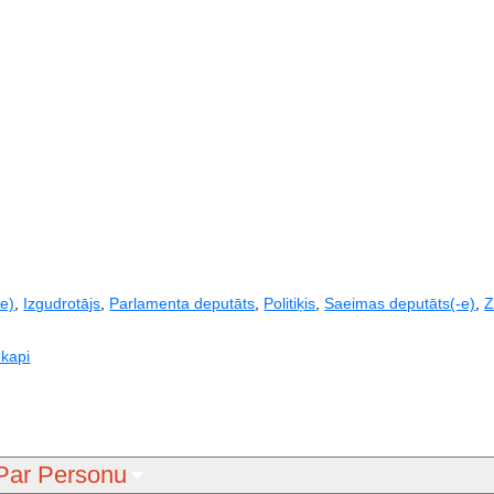
-e)
,
Izgudrotājs
,
Parlamenta deputāts
,
Politiķis
,
Saeimas deputāts(-e)
,
Z
 kapi
Par Personu