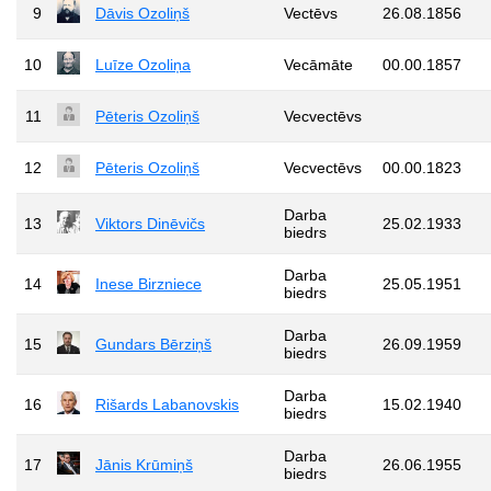
9
Dāvis Ozoliņš
Vectēvs
26.08.1856
10
Luīze Ozoliņa
Vecāmāte
00.00.1857
11
Pēteris Ozoliņš
Vecvectēvs
12
Pēteris Ozoliņš
Vecvectēvs
00.00.1823
Darba
13
Viktors Dinēvičs
25.02.1933
biedrs
Darba
14
Inese Birzniece
25.05.1951
biedrs
Darba
15
Gundars Bērziņš
26.09.1959
biedrs
Darba
16
Rišards Labanovskis
15.02.1940
biedrs
Darba
17
Jānis Krūmiņš
26.06.1955
biedrs