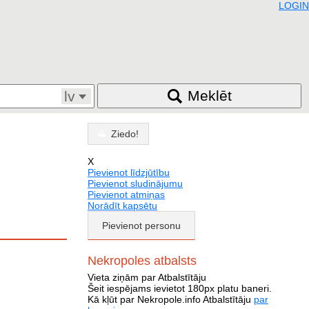
LOGIN
Meklēt
lv
Ziedo!
X
Pievienot līdzjūtību
Pievienot sludinājumu
Pievienot atmiņas
Norādīt kapsētu
Pievienot personu
Nekropoles atbalsts
Vieta ziņām par Atbalstītāju
Šeit iespējams ievietot 180px platu baneri.
Kā kļūt par Nekropole.info Atbalstītāju
par