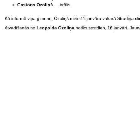
Gastons Ozoliņš
— brālis.
Kā informē viņa ģimene, Ozoliņš miris 11.janvāra vakarā Stradiņa sli
Atvadīšanās no
Leopolda Ozoliņa
notiks sestdien, 16.janvārī, Jau