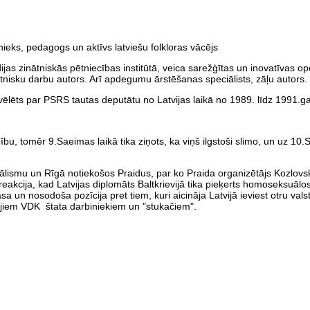
nieks, pedagogs un aktīvs latviešu folkloras vācējs
jas zinātniskās pētniecības institūtā, veica sarežģītas un inovatīvas ope
nisku darbu autors. Arī apdegumu ārstēšanas speciālists, zāļu autors.
ievēlēts par PSRS tautas deputātu no Latvijas laikā no 1989. līdz 1991.
u, tomēr 9.Saeimas laikā tika ziņots, ka viņš ilgstoši slimo, un uz 10.S
lismu un Rīgā notiekošos Praidus, par ko Praida organizētājs Kozlovsk
akcija, kad Latvijas diplomāts Baltkrievijā tika pieķerts homoseksuālo
asa un nosodoša pozīcija pret tiem, kuri aicināja Latvijā ieviest otru vals
šajiem VDK štata darbiniekiem un "stukačiem".