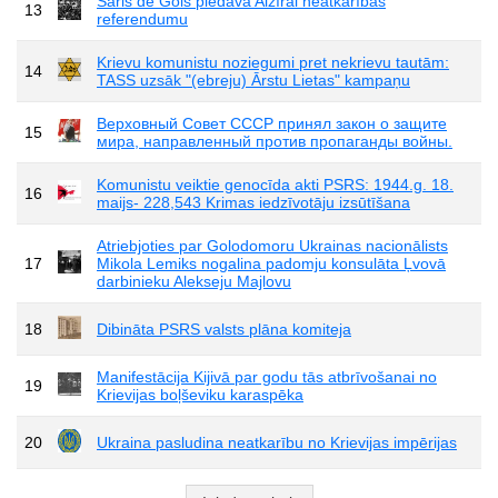
Šarls de Gols piedāvā Alžīrai neatkarības
13
referendumu
Krievu komunistu noziegumi pret nekrievu tautām:
14
TASS uzsāk "(ebreju) Ārstu Lietas" kampaņu
Верховный Совет СССР принял закон о защите
15
мира, направленный против пропаганды войны.
Komunistu veiktie genocīda akti PSRS: 1944.g. 18.
16
maijs- 228,543 Krimas iedzīvotāju izsūtīšana
Atriebjoties par Golodomoru Ukrainas nacionālists
17
Mikola Lemiks nogalina padomju konsulāta Ļvovā
darbinieku Alekseju Majlovu
18
Dibināta PSRS valsts plāna komiteja
Manifestācija Kijivā par godu tās atbrīvošanai no
19
Krievijas boļševiku karaspēka
20
Ukraina pasludina neatkarību no Krievijas impērijas