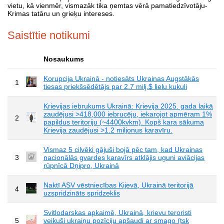
vietu, kā vienmēr, vismazāk tika ņemtas vērā pamatiedzīvotāju-
Krimas tatāru un grieķu intereses.
Saistītie notikumi
Nosaukums
Korupcija Ukrainā - notiesāts Ukrainas Augstākās
1
tiesas priekšsēdētājs par 2.7 milj.$ lielu kukuli
Krievijas iebrukums Ukrainā: Krievija 2025. gada laikā
zaudējusi >418,000 iebrucēju, iekarojot apmēram 1%
2
papildus teritoriju (~4400kvkm). Kopš kara sākuma
Krievija zaudējusi >1.2 miljonus karavīru.
Vismaz 5 cilvēki gājuši bojā pēc tam, kad Ukrainas
3
nacionālās gvardes karavīrs atklājis uguni aviācijas
rūpnīcā Dņipro, Ukrainā
Naktī ASV vēstniecības Kijevā, Ukrainā teritorijā
4
uzspridzināts spridzeklis
Svitlodarskas apkaimē, Ukrainā, krievu teroristi
5
veikuši ukraiņu pozīciju apšaudi ar smago (tsk