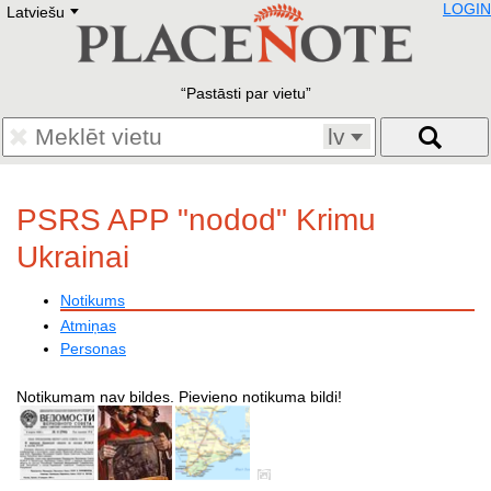
LOGIN
Latviešu
Deutsch
E
English
Русский
Lietuvių
Pastāsti par vietu
Latviešu
Francais
lv
Polski
Hebrew
Український
PSRS APP "nodod" Krimu
Eestikeelne
Ukrainai
Notikums
Atmiņas
Personas
Notikumam nav bildes. Pievieno notikuma bildi!