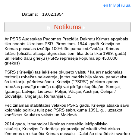
en
fr
lv
pl
ru
ua
Datums:
19.02.1954
Notikums
Ar PSRS Augstākās Padomes Prezidija Dekrētu Krimas apgabals
tika nodots Ukrainas PSR. Pirms tam- 1944. gadā Krievija no
Krimas pussalas izsūtīja 100% tās pamatiedzīvotāju- Krimas
tatāru (oficiāla atļauja atgriezties tiem tika dota tikai 1989. gadā)
un lielāko daļu grieķu (PSRS represēja kopumā ap 450,000
grieķus)
PSRS (Krievija) tās iekšienē okupēto valstu / kā arī nacionālās
teritoriju robežas neievēroja, jo tās mērķis bija viens- panākt visu
šo teritoriju pārkrievošanu. Krievija ("PSRS") pēckara gados
robežas pavaļīgi mainīja daļēji vai pilnīgi okupētajām Somijai,
Igaunija, Latvijai, Lietuvai, Polijai, Vācijai, Austrijai, Čehijai /
Slovakijai, Ungārijai, Rumānijai u.c.
Pēc zināmas stabilitātes vēlākos PSRS gads, Krievija atsāka savu
koloniālo politiku tūlīt pēc PSRS sabrukuma 1991. g. , uzsākot
konfliktus Kaukāza valstīs un Moldovā.
2014.gadā, izmantojot Ukrainas nestabilo iekšpolitisko
situāciju, Krievijas Federācija pieprasīja pārskatīt vēsturiskos
lēmumus un okupēja Krimas pussalu . Dalot šo stratēģiski svarīgo