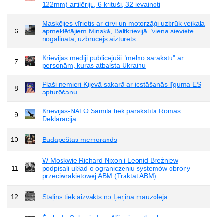
122mm) artilēriju, 6 krituši, 32 ievainoti
Maskējies vīrietis ar cirvi un motorzāģi uzbrūk veikala
6
apmeklētājiem Minskā, Baltkrievijā. Viena sieviete
nogalināta, uzbrucējs aizturēts
Krievijas mediji publicējuši "melno sarakstu" ar
7
personām, kuras atbalsta Ukrainu
Plaši nemieri Kijevā sakarā ar iestāšanās līguma ES
8
apturēšanu
Krievijas-NATO Samitā tiek parakstīta Romas
9
Deklarācija
10
Budapeštas memorands
W Moskwie Richard Nixon i Leonid Breżniew
11
podpisali układ o ograniczeniu systemów obrony
przeciwrakietowej ABM (Traktat ABM)
12
Staļins tiek aizvākts no Ļeņina mauzoleja