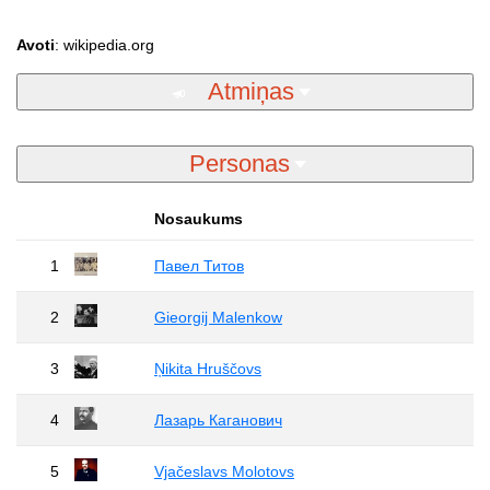
Avoti
: wikipedia.org
Atmiņas
Personas
Nosaukums
1
Павел Титов
2
Gieorgij Malenkow
3
Ņikita Hruščovs
4
Лазарь Каганович
5
Vjačeslavs Molotovs