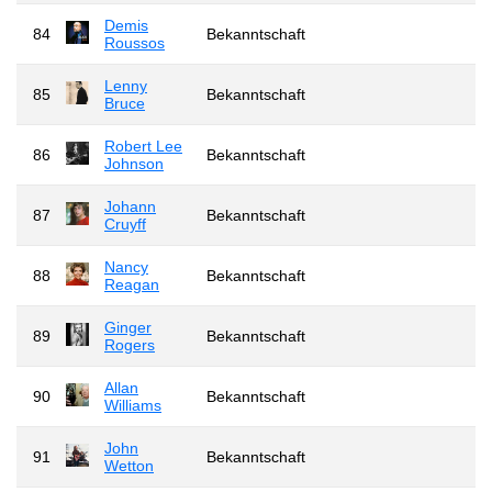
Demis
84
Bekanntschaft
Roussos
Lenny
85
Bekanntschaft
Bruce
Robert Lee
86
Bekanntschaft
Johnson
Johann
87
Bekanntschaft
Cruyff
Nancy
88
Bekanntschaft
Reagan
Ginger
89
Bekanntschaft
Rogers
Allan
90
Bekanntschaft
Williams
John
91
Bekanntschaft
Wetton