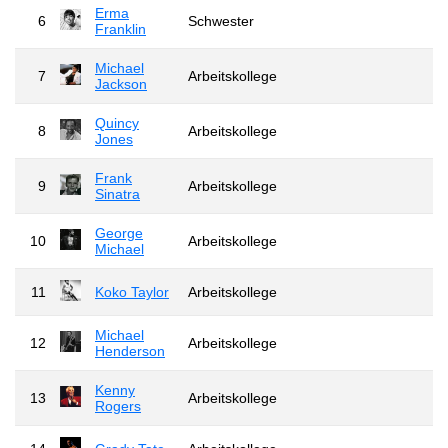
Erma
6
Schwester
Franklin
Michael
7
Arbeitskollege
Jackson
Quincy
8
Arbeitskollege
Jones
Frank
9
Arbeitskollege
Sinatra
George
10
Arbeitskollege
Michael
11
Koko Taylor
Arbeitskollege
Michael
12
Arbeitskollege
Henderson
Kenny
13
Arbeitskollege
Rogers