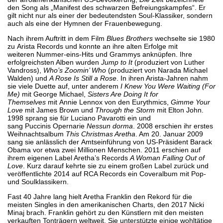
den Song als „Manifest des schwarzen Befreiungskampfes“. Er
gilt nicht nur als einer der bedeutendsten Soul-Klassiker, sondern
auch als eine der Hymnen der Frauenbewegung.
Nach ihrem Auftritt in dem Film
Blues Brothers
wechselte sie 1980
zu Arista Records und konnte an ihre alten Erfolge mit
weiteren Nummer-eins-Hits und Grammys anknüpfen. Ihre
erfolgreichsten Alben wurden
Jump to It
(produziert von Luther
Vandross),
Who’s Zoomin’ Who
(produziert von Narada Michael
Walden) und
A Rose Is Still a Rose
. In ihren Arista-Jahren nahm
sie viele Duette auf, unter anderem
I Knew You Were Waiting (For
Me)
mit George Michael,
Sisters Are Doing It for
Themselves
mit Annie Lennox von den Eurythmics,
Gimme Your
Love
mit James Brown und
Through the Storm
mit Elton John.
1998 sprang sie für Luciano Pavarotti ein und
sang Puccinis Opernarie
Nessun dorma
. 2008 erschien ihr erstes
Weihnachtsalbum
This Christmas Aretha
. Am 20. Januar 2009
sang sie anlässlich der Amtseinführung von US-Präsident Barack
Obama vor etwa zwei Millionen Menschen. 2011 erschien auf
ihrem eigenen Label Aretha’s Records
A Woman Falling Out of
Love
. Kurz darauf kehrte sie zu einem großen Label zurück und
veröffentlichte 2014 auf RCA Records ein Coveralbum mit Pop-
und Soulklassikern.
Fast 40 Jahre lang hielt Aretha Franklin den Rekord für die
meisten Singles in den amerikanischen Charts, den 2017 Nicki
Minaj brach. Franklin gehört zu den Künstlern mit den meisten
verkauften Tonträgern weltweit. Sie unterstützte einige wohltätige