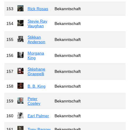
153
Rick Rosas
Bekanntschaft
Stevie Ray
154
Bekanntschaft
Vaughan
Stikkan
155
Bekanntschaft
Anderson
Morgana
156
Bekanntschaft
King
Stéphane
157
Bekanntschaft
Grappelli
158
B. B. King
Bekanntschaft
Peter
159
Bekanntschaft
Copley
160
Earl Palmer
Bekanntschaft
161
Tony Barrow
Bekanntschaft