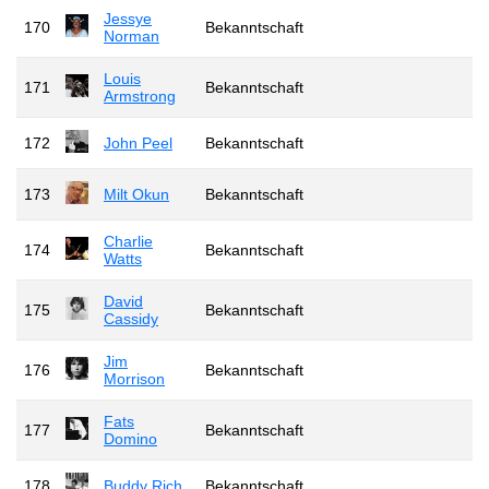
Jessye
170
Bekanntschaft
Norman
Louis
171
Bekanntschaft
Armstrong
172
John Peel
Bekanntschaft
173
Milt Okun
Bekanntschaft
Charlie
174
Bekanntschaft
Watts
David
175
Bekanntschaft
Cassidy
Jim
176
Bekanntschaft
Morrison
Fats
177
Bekanntschaft
Domino
178
Buddy Rich
Bekanntschaft