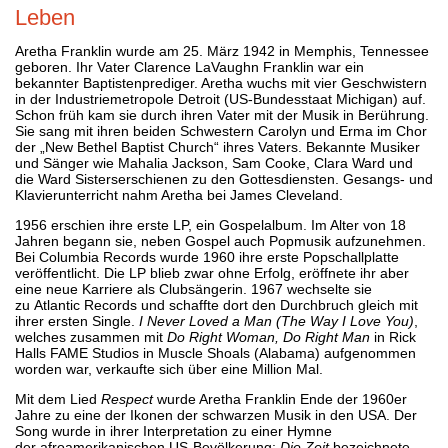
Leben
Aretha Franklin wurde am 25. März 1942 in Memphis, Tennessee
geboren. Ihr Vater Clarence LaVaughn Franklin war ein
bekannter Baptistenprediger. Aretha wuchs mit vier Geschwistern
in der Industriemetropole Detroit (US-Bundesstaat Michigan) auf.
Schon früh kam sie durch ihren Vater mit der Musik in Berührung.
Sie sang mit ihren beiden Schwestern Carolyn und Erma im Chor
der „New Bethel Baptist Church“ ihres Vaters. Bekannte Musiker
und Sänger wie Mahalia Jackson, Sam Cooke, Clara Ward und
die Ward Sisterserschienen zu den Gottesdiensten. Gesangs- und
Klavierunterricht nahm Aretha bei James Cleveland.
1956 erschien ihre erste LP, ein Gospelalbum. Im Alter von 18
Jahren begann sie, neben Gospel auch Popmusik aufzunehmen.
Bei Columbia Records wurde 1960 ihre erste Popschallplatte
veröffentlicht. Die LP blieb zwar ohne Erfolg, eröffnete ihr aber
eine neue Karriere als Clubsängerin. 1967 wechselte sie
zu Atlantic Records und schaffte dort den Durchbruch gleich mit
ihrer ersten Single.
I Never Loved a Man (The Way I Love You)
,
welches zusammen mit
Do Right Woman, Do Right Man
in Rick
Halls FAME Studios in Muscle Shoals (Alabama) aufgenommen
worden war, verkaufte sich über eine Million Mal.
Mit dem Lied
Respect
wurde Aretha Franklin Ende der 1960er
Jahre zu eine der Ikonen der schwarzen Musik in den USA. Der
Song wurde in ihrer Interpretation zu einer Hymne
der afroamerikanischen US-Bevölkerung;
Die Zeit
bezeichnete