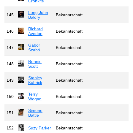
Cronkite
Long John
145
Bekanntschaft
Baldry
Richard
146
Bekanntschaft
Avedon
Gábor
147
Bekanntschaft
Szabó
Ronnie
148
Bekanntschaft
Scott
Stanley
149
Bekanntschaft
Kubrick
Terry
150
Bekanntschaft
Wogan
Simone
151
Bekanntschaft
Battle
152
Suzy Parker
Bekanntschaft