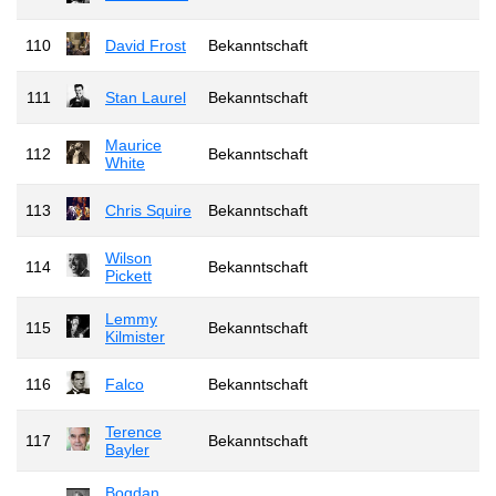
110
David Frost
Bekanntschaft
111
Stan Laurel
Bekanntschaft
Maurice
112
Bekanntschaft
White
113
Chris Squire
Bekanntschaft
Wilson
114
Bekanntschaft
Pickett
Lemmy
115
Bekanntschaft
Kilmister
116
Falco
Bekanntschaft
Terence
117
Bekanntschaft
Bayler
Bogdan