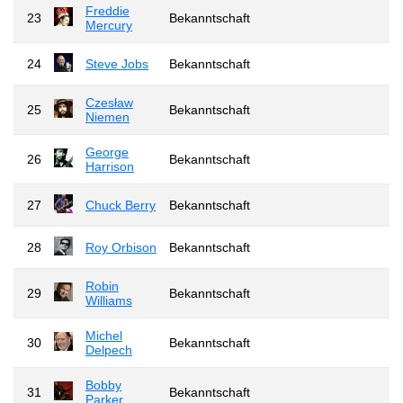
Freddie
23
Bekanntschaft
Mercury
24
Steve Jobs
Bekanntschaft
Czesław
25
Bekanntschaft
Niemen
George
26
Bekanntschaft
Harrison
27
Chuck Berry
Bekanntschaft
28
Roy Orbison
Bekanntschaft
Robin
29
Bekanntschaft
Williams
Michel
30
Bekanntschaft
Delpech
Bobby
31
Bekanntschaft
Parker