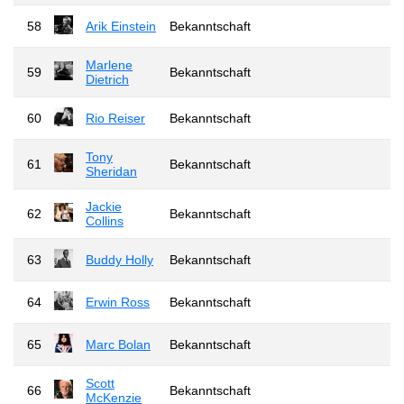
58
Arik Einstein
Bekanntschaft
Marlene
59
Bekanntschaft
Dietrich
60
Rio Reiser
Bekanntschaft
Tony
61
Bekanntschaft
Sheridan
Jackie
62
Bekanntschaft
Collins
63
Buddy Holly
Bekanntschaft
64
Erwin Ross
Bekanntschaft
65
Marc Bolan
Bekanntschaft
Scott
66
Bekanntschaft
McKenzie