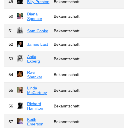
49
Billy Preston
Bekanntschaft
Diana
50
Bekanntschaft
Spencer
51
Sam Cooke
Bekanntschaft
52
James Last
Bekanntschaft
Anita
53
Bekanntschaft
Ekberg
Ravi
54
Bekanntschaft
Shankar
Linda
55
Bekanntschaft
McCartney
Richard
56
Bekanntschaft
Hamilton
Keith
57
Bekanntschaft
Emerson