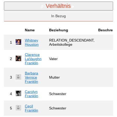
Verhältnis
In Bezug
Name
Beziehung
Beschreib
Whitney
RELATION_DESCENDANT,
1
Houston
Arbeitskollege
Clarence
2
LaVaughn
Vater
Franklin
Barbara
3
Vernice
Mutter
Franklin
Carolyn
4
Schwester
Franklin
Cecil
5
Schwester
Franklin