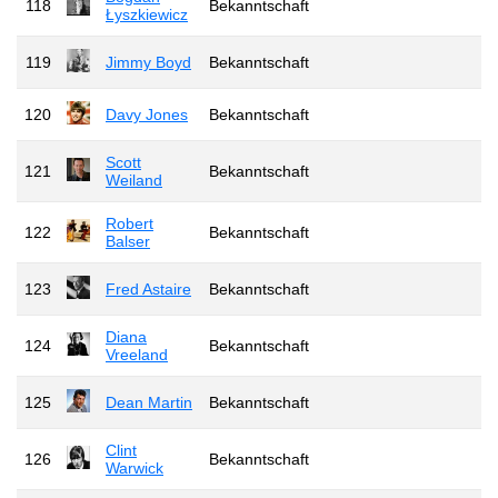
118
Bekanntschaft
Łyszkiewicz
119
Jimmy Boyd
Bekanntschaft
120
Davy Jones
Bekanntschaft
Scott
121
Bekanntschaft
Weiland
Robert
122
Bekanntschaft
Balser
123
Fred Astaire
Bekanntschaft
Diana
124
Bekanntschaft
Vreeland
125
Dean Martin
Bekanntschaft
Clint
126
Bekanntschaft
Warwick