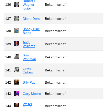
Robert F.
136
Wagner
Bekanntschaft
junior
137
Diana Dors
Bekanntschaft
Bobby Blue
138
Bekanntschaft
Bland
Andy
139
Bekanntschaft
Williams
Slim
140
Bekanntschaft
Whitman
Lewis
141
Bekanntschaft
Collins
142
Billy Paul
Bekanntschaft
143
Gary Moore
Bekanntschaft
Walter
144
Bekanntschaft