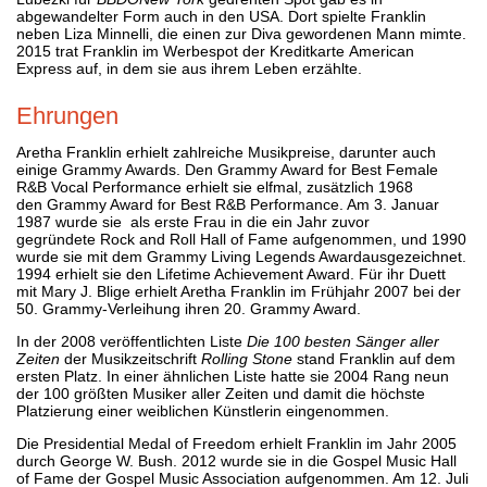
abgewandelter Form auch in den USA. Dort spielte Franklin
neben Liza Minnelli, die einen zur Diva gewordenen Mann mimte.
2015 trat Franklin im Werbespot der Kreditkarte American
Express auf, in dem sie aus ihrem Leben erzählte.
Ehrungen
Aretha Franklin erhielt zahlreiche Musikpreise, darunter auch
einige Grammy Awards. Den Grammy Award for Best Female
R&B Vocal Performance erhielt sie elfmal, zusätzlich 1968
den Grammy Award for Best R&B Performance. Am 3. Januar
1987 wurde sie als erste Frau in die ein Jahr zuvor
gegründete Rock and Roll Hall of Fame aufgenommen, und 1990
wurde sie mit dem Grammy Living Legends Awardausgezeichnet.
1994 erhielt sie den Lifetime Achievement Award. Für ihr Duett
mit Mary J. Blige erhielt Aretha Franklin im Frühjahr 2007 bei der
50. Grammy-Verleihung ihren 20. Grammy Award.
In der 2008 veröffentlichten Liste
Die 100 besten Sänger aller
Zeiten
der Musikzeitschrift
Rolling Stone
stand Franklin auf dem
ersten Platz. In einer ähnlichen Liste hatte sie 2004 Rang neun
der 100 größten Musiker aller Zeiten und damit die höchste
Platzierung einer weiblichen Künstlerin eingenommen.
Die Presidential Medal of Freedom erhielt Franklin im Jahr 2005
durch George W. Bush. 2012 wurde sie in die Gospel Music Hall
of Fame der Gospel Music Association aufgenommen. Am 12. Juli