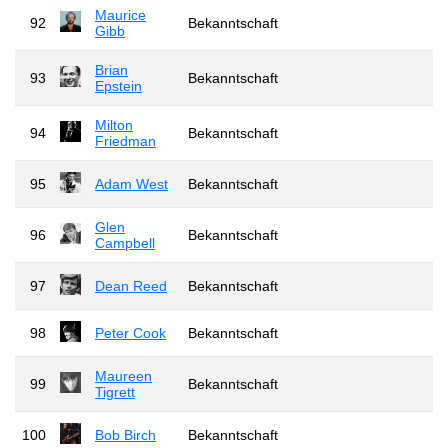
Maurice
92
Bekanntschaft
Gibb
Brian
93
Bekanntschaft
Epstein
Milton
94
Bekanntschaft
Friedman
95
Adam West
Bekanntschaft
Glen
96
Bekanntschaft
Campbell
97
Dean Reed
Bekanntschaft
98
Peter Cook
Bekanntschaft
Maureen
99
Bekanntschaft
Tigrett
100
Bob Birch
Bekanntschaft