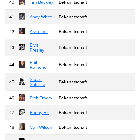
40
Tim Buckley
Bekanntschaft
41
Andy White
Bekanntschaft
42
Alvin Lee
Bekanntschaft
Elvis
43
Bekanntschaft
Presley
Phil
44
Bekanntschaft
Ramone
Stuart
45
Bekanntschaft
Sutcliffe
46
Dick Emery
Bekanntschaft
47
Benny Hill
Bekanntschaft
48
Carl Wilson
Bekanntschaft