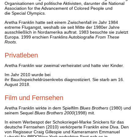
Organisationen und politische Aktivisten, darunter die National
Association for the Advancement of Colored People und
die Special Olympics.
Aretha Franklin hatte seit einem Zwischenfall im Jahr 1984
extreme Flugangst, weshalb sie seit Mitte der 1980er Jahre
ausschließlich in Nordamerika auftrat. 1983 besuchte sie zuletzt
Europa. 1999 erschien Franklins Autobiografie
From These
Roots
.
Privatleben
Aretha Franklin war zweimal verheiratet und hatte vier Kinder.
Im Jahr 2010 wurde bei
ihr Bauchspeicheldrüsenkrebs diagnostiziert. Sie starb am 16.
August 2018.
Film und Fernsehen
Aretha Franklin wirkte in dem Spielfilm
Blues Brothers
(1980) und
seinem Sequel
Blues Brothers 2000
(1998) mit.
In einem Werbespot der Schokoriegel-Marke Snickers für das
deutsche Fernsehen (2010) verkörperte Franklin eine Diva. Den
von Regisseur Craig Gillespie und Kameramann Emmanuel
Lubezki für
BBDONew York
gedrehten Spot gab es in