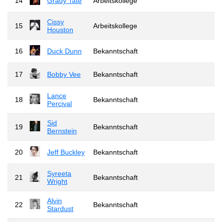
14
Grady Tate
Arbeitskollege
Cissy
15
Arbeitskollege
Houston
16
Duck Dunn
Bekanntschaft
17
Bobby Vee
Bekanntschaft
Lance
18
Bekanntschaft
Percival
Sid
19
Bekanntschaft
Bernstein
20
Jeff Buckley
Bekanntschaft
Syreeta
21
Bekanntschaft
Wright
Alvin
22
Bekanntschaft
Stardust