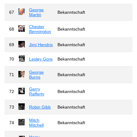
George
67
Bekanntschaft
Martin
Chester
68
Bekanntschaft
Bennington
69
Jimi Hendrix
Bekanntschaft
70
Lesley Gore
Bekanntschaft
George
71
Bekanntschaft
Burns
Gerry
72
Bekanntschaft
Rafferty
73
Robin Gibb
Bekanntschaft
Mitch
74
Bekanntschaft
Mitchell
Harry