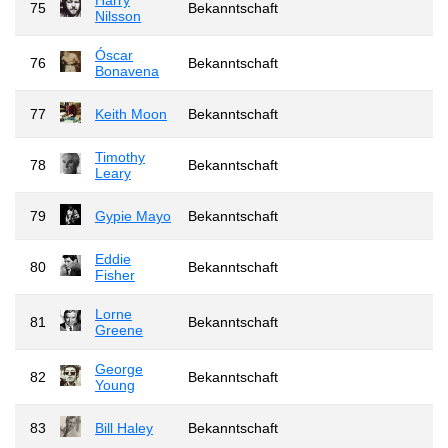
75
Bekanntschaft
Nilsson
Óscar
76
Bekanntschaft
Bonavena
77
Keith Moon
Bekanntschaft
Timothy
78
Bekanntschaft
Leary
79
Gypie Mayo
Bekanntschaft
Eddie
80
Bekanntschaft
Fisher
Lorne
81
Bekanntschaft
Greene
George
82
Bekanntschaft
Young
83
Bill Haley
Bekanntschaft