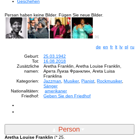
Geschehen
Persan haben keine Bilder. Fügen Sie neue Bilder.
de
en
fr
lt
lv
pl
ru
Geburt:
25.03.1942
Tot:
16.08.2018
Zusätzliche
Aretha Franklin, Aretha Louise Franklin,
namen:
Арета Луиза Франклин, Areta Luisa
Franklina
Kategorien:
Jazzman
,
Musiker
,
Pianist
,
Rockmusiker
,
Sänger
Nationalitäten:
amerikaner
Friedhof:
Geben Sie den Friedhof
Person
Aretha Louise Franklin
(* 25.