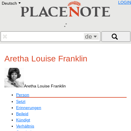
LOGIN
Deutsch
Deutsch
E
English
Русский
Lietuvių
Latviešu
Francais
de
Polski
Hebrew
Український
Aretha Louise Franklin
Eestikeelne
Aretha Louise Franklin
Person
Setzt
Erinnerungen
Beileid
Kündigt
Verhältnis