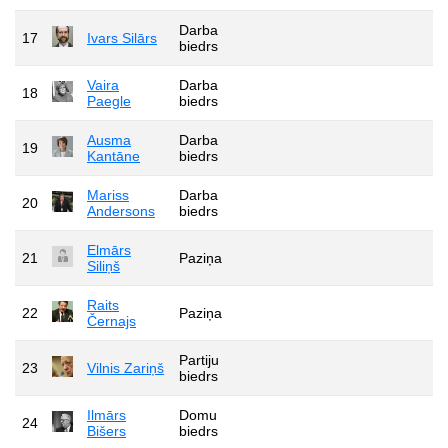
Darba
17
Ivars Silārs
biedrs
Vaira
Darba
18
Paegle
biedrs
Ausma
Darba
19
Kantāne
biedrs
Mariss
Darba
20
Andersons
biedrs
Elmārs
21
Paziņa
Siliņš
Raits
22
Paziņa
Černajs
Partiju
23
Vilnis Zariņš
biedrs
Ilmārs
Domu
24
Bišers
biedrs