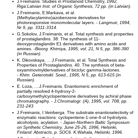
J.Freimanis. Studies in Prostanoid Chemistry,
1992,
Riga:Latvian Inst. of Organic Synthesis, 72 pp. (in Latvian).
J.Freimanis, E.Markava, et al.
(Methylacylamino)azobenzene derivatives for
photoresponsive monomolecular layers. -
Langmuir, 1994,
Nr 9, pp. 3311-3314.
G.Sokolov, J.Freimanis, et al. Total synthesis and properties
of prostaglandins. 38. The synthesis of 11-
deoxyprostaglandin E1 derivatives with amino acids and
amines. -
Bioorg. Khimiya, 1995, vol. 21, N 5, pp. 386-390
(in Russian).
K. Dikovskaya, ... J.Freimanis, et al. Total Synthesis and
Properties of Prostaglandins. 40. The synthesis of beta-
oxyaminovinylderivatives of biciclyc gamma-lactones.
-
Khim. Geterotsikl. Soed., 1995, N 5, pp. 613-615 (in
Russian).
E. Loza, ....J.Freimanis. Enantiomeric enrichment of
partially resolved 4-hydroxy-2-
carboxymethylcyclopentenone derivatives by achiral phase
chromatography. -
J.Chromatogr. (A), 1995, vol. 708, pp.
231-243.
J.Freimanis, I.Veinberga. The substrate enantioselectivity of
enzymatic reactions: cyclopentene-1-one-4-ol hydrolysis.
alcoholysis, acylation. -
Japan-Northern Baltic Symposium
on Synthetic Chemistry, June 25-26, 1996, Helsinki,
Finland: Abstracts, p. SOC6. K.Wahala, Helsinki, 1996.