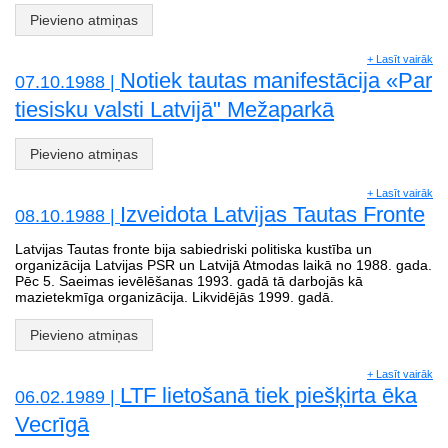
Pievieno atmiņas
+ Lasīt vairāk
Notiek tautas manifestācija «Par
07.10.1988 |
tiesisku valsti Latvijā" Mežaparkā
Pievieno atmiņas
+ Lasīt vairāk
Izveidota Latvijas Tautas Fronte
08.10.1988 |
Latvijas Tautas fronte bija sabiedriski politiska kustība un
organizācija Latvijas PSR un Latvijā Atmodas laikā no 1988. gada.
Pēc 5. Saeimas ievēlēšanas 1993. gadā tā darbojās kā
mazietekmīga organizācija. Likvidējās 1999. gadā.
Pievieno atmiņas
+ Lasīt vairāk
LTF lietošanā tiek piešķirta ēka
06.02.1989 |
Vecrīgā