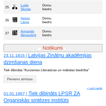
Ludis
Domu
25
Skosta
biedrs
Heinis
Domu
26
Lāma
biedrs
Armands
Domu
27
Akmentiņš
biedrs
Notikumi
Latvijas Zinātņu akadēmijas
23.11.1815 |
dzimšanas diena
Tiek dibināta "Kurzemes Literatūras un mākslas biedrība"
Pievieno atmiņas
+ Lasīt vairāk
Tiek dibināts LPSR ZA
01.01.1957 |
Organiskās sintēzes institūts