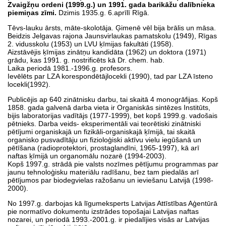
Zvaigžņu ordeni (1999.g.) un 1991. gada barikāžu dalībnieka
piemiņas zīmi.
Dzimis 1935.g. 6.aprīlī Rīgā.
Tēvs-lauku ārsts, māte-skolotāja. Ģimenē vēl bija brālis un māsa.
Beidzis Jelgavas rajona Jaunsvirlaukas pamatskolu (1949), Rīgas
2. vidusskolu (1953) un LVU ķīmijas fakultāti (1958).
Aizstāvējis ķīmijas zinātņu kandidāta (1962) un doktora (1971)
grādu, kas 1991. g. nostrificēts kā Dr. chem. hab.
Laika periodā 1981.-1996.g. profesors.
Ievēlēts par LZA korespondētājlocekli (1990), tad par LZA īsteno
locekli(1992).
Publicējis ap 640 zinātnisku darbu, tai skaitā 4 monogrāfijas. Kopš
1858. gada galvenā darba vieta ir Organiskās sintēzes Institūts,
bijis laboratorijas vadītājs (1977-1999), bet kopš 1999.g. vadošais
pētnieks. Darba veids- eksperimentāli vai teorētiski zinātniski
pētījumi organiskajā un fizikāli-organiskajā ķīmijā, tai skaitā
organisko pusvadītāju un fizioloģiski aktīvu vielu iegūšanā un
pētīšana (radioprotektori, prostaglandīni, 1965-1997), kā arī
naftas ķīmijā un organomālu nozarē (1994-2003).
Kopš 1997.g. strādā pie valsts nozīmes pētījumu programmas par
jaunu tehnoloģisku materiālu radīšanu, bez tam piedalās arī
pētījumos par biodegvielas ražošanu un ieviešanu Latvijā (1998-
2000).
No 1997.g. darbojas kā līgumeksperts Latvijas Attīstības Aģentūrā
pie normatīvo dokumentu izstrādes topošajai Latvijas naftas
nozarei, un periodā 1993.-2001.g. ir piedalījies visās ar Latvijas