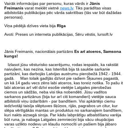
Vairāk informācijas par personu, kuras vārds ir
Jānis
Freimanis
varat meklēt vietnē
news.lv
. Tiks parādītas visas
atbilstošās publikācijas pēc vārda sakritības (tās var būt dažādas
personas).
Viņa pēdējā dzīves vieta bija
Rīga
Avoti: Preses un interneta publikācijas, Sēru vēstis, lursoft.lv
Jānis Freimanis, nacionālais partizāns
Es arī atceros, Samsona
kungs!
Izlasot jūsu vēsturisko sacerējumu, rodas iespaids, ka rakstāt
naivuļiem, kas nezina, kas īstenībā bija tā sauktie sarkanie
partizāni, kas darbojās Latvijas austrumu pierobežā 1942.- 1944.
gadā. Man tolaik gadījās dzīvot pie radiem Šķaunes pagastā,
un kā 14 gadu vecs zēns labi atceros, kas toreiz notika. To pašu it
labi atceras arī vēl dzīvi esošie vietējie Latgales pierobežas
ciemos un sādžās, neba visi tika nobendēti. Jūsu vadītos
sarkanos partizānus (bija tur arī citi komandieri) vietējie sauca
atbilstoši viņu izdarībām - par bandītiem. Visi apkārtējo ciemu
iedzīvotāji taisīja slēptuves šķūņos, rijās, pagrabos un citur, kur
slēpa vērtīgākās mantas un produktus no sarkanajiem bandītiem,
kuri nakts aizsegā siroja. Par kādu labprātīgu atbalstīšanu varēja
būt runa, ja nabaga Latgales zemnieciņi bija vācu okupācijas
varas uzlikto nodevu un klaušu nomocīti un pašiem bija jābaro