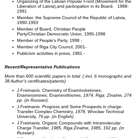
Organizing of the Latvian Popular Front (Movement for the
Liberation of Latvia),and participation in its Board, 1988-
1991
Member, the Supreme Council of the Republic of Latvia,
1990-1993
Member of Board, Christian People
Party/Christian Democratic Union, 1995-1998
Member of People's Party, 1998 -
Member of Riga City Council, 2001-
Publicism activities in press, 1981 -
Recent/Representative Publications
More than 600 scientific papers in total. ( incl. 6 monographs and
38 Author's certificates/patents)
J.Freimanis. Chemistry of Enaminoketones,
Enaminoimines, Enaminothiones,
1974, Riga: Zinatne, 274
pp. (in Russian).
J.Freimanis. Progress and Some Prospests in charge-
Transfer-Complex Chemistry,
1978, Wroclaw Technical
University, 79 pp. (in English).
J.Freimanis. Organic Compounds with Intramolecular
Charge Transfer,
1985, Riga:Zinatne, 1985, 192 pp. (in
Russian).