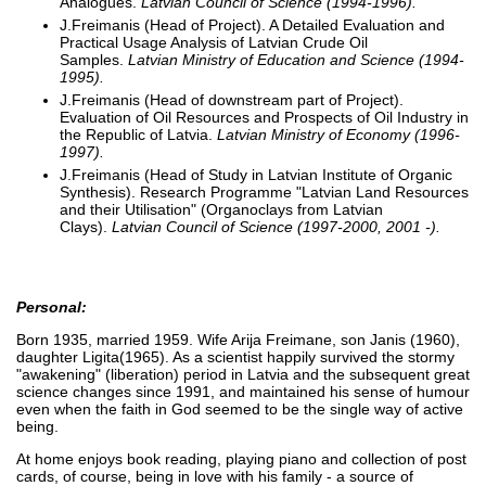
Analogues.
Latvian Council of Science (1994-1996).
J.Freimanis (Head of Project). A Detailed Evaluation and
Practical Usage Analysis of Latvian Crude Oil
Samples.
Latvian Ministry of Education and Science (1994-
1995).
J.Freimanis (Head of downstream part of Project).
Evaluation of Oil Resources and Prospects of Oil Industry in
the Republic of Latvia.
Latvian Ministry of Economy (1996-
1997).
J.Freimanis (Head of Study in Latvian Institute of Organic
Synthesis). Research Programme "Latvian Land Resources
and their Utilisation" (Organoclays from Latvian
Clays).
Latvian Council of Science (1997-2000, 2001 -).
Personal:
Born 1935, married 1959. Wife Arija Freimane, son Janis (1960),
daughter Ligita(1965). As a scientist happily survived the stormy
"awakening" (liberation) period in Latvia and the subsequent great
science changes since 1991, and maintained his sense of humour
even when the faith in God seemed to be the single way of active
being.
At home enjoys book reading, playing piano and collection of post
cards, of course, being in love with his family - a source of