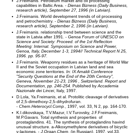
J.Freimanis. Petroleum market and oil processing
capabilities in Baltic Area. -
Dienas Bizness (Daily Business,
research article), September 27, 1996 (in Latvian).
J.Freimanis. World development trends of oil processing
and petrochemistry. -
Dienas Bizness (Daily Business,
research article), September 2, 1996 (in Latvian).
J.Freimanis. relationship trend between science and the
state in Latvia after 1991. -
Genoa Forum of UNESCO on
Science and Society: Proceed. of the 1st Reflection
Meeting: Internat. Symposium on Science and Power,
Genoa, Italy, December 1-3, 1994// Technical Report N 25,
1996. pp. 95-97.
J.Freimanis. Weaponry residues as a heritage of World War
II and the Soviet occupation in Latvian land and sea
economic zone territories.
In: IX Amaldi Conference
"Security Questions at the End of the 20th Century",
Geneva, November 21-23, 1996 , Switzerland. Report and
Documentation, pp. 246-254.
Published by
Accademia
Nazionale dei Lincei
, Italy, 1997.
D.Lola, Ya.Freimanis, et al. Protolitic cleavage of derivatives
of 2,5-dimethoxy-2,5-dihydrofuran.
-
Chem.Heterocycl.Comp.
, 1997, vol. 33, N 2, pp. 164-170.
K.I.dikovskaya, T.V.Mazur, I.V.Turovsky, J.F.Freimanis,
M.P.Gavars. Total synthesis and properties of
prostaglandins. 41. The synthesis of protaglandins havind
unusual structure. a-Alkoxymethylene derivatives of bicyclic
y-lactones. -
J.Organ.Chem
. (in Russian), 1997, vol.33,