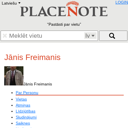
LOGIN
Latviešu
Deutsch
E
English
Русский
Lietuvių
Pastāsti par vietu
Latviešu
Francais
lv
Polski
Hebrew
Український
Jānis Freimanis
Eestikeelne
Jānis Freimanis
Par Personu
Vietas
Atmiņas
Līdzjūtības
Sludinājumi
Saiknes