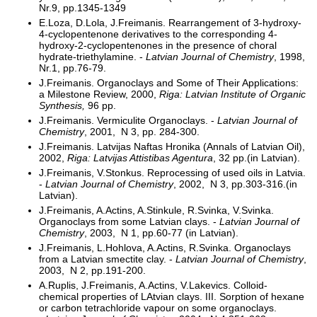
Nr.9, pp.1345-1349
E.Loza, D.Lola, J.Freimanis. Rearrangement of 3-hydroxy-
4-cyclopentenone derivatives to the corresponding 4-
hydroxy-2-cyclopentenones in the presence of choral
hydrate-triethylamine. -
Latvian Journal of Chemistry
, 1998,
Nr.1, pp.76-79.
J.Freimanis. Organoclays and Some of Their Applications:
a Milestone Review, 2000,
Riga: Latvian Institute of Organic
Synthesis,
96 pp.
J.Freimanis. Vermiculite Organoclays. -
Latvian Journal of
Chemistry
, 2001, N 3, pp. 284-300.
J.Freimanis. Latvijas Naftas Hronika (Annals of Latvian Oil),
2002,
Riga: Latvijas Attistibas Agentura
, 32 pp.(in Latvian).
J.Freimanis, V.Stonkus. Reprocessing of
used oils in Latvia.
-
Latvian Journal of Chemistry
, 2002, N 3, pp.303-316.(in
Latvian).
J.Freimanis, A.Actins, A.Stinkule, R.Svinka, V.Svinka.
Organoclays from some Latvian clays. -
Latvian Journal of
Chemistry
, 2003, N 1, pp.60-77 (in Latvian).
J.Freimanis, L.Hohlova, A.Actins, R.Svinka. Organoclays
from a Latvian smectite clay. -
Latvian Journal of Chemistry
,
2003, N 2, pp.191-200.
A.Ruplis, J.Freimanis, A.Actins, V.Lakevics. Colloid-
chemical properties of LAtvian clays. III. Sorption of hexane
or carbon tetrachloride vapour on some organoclays.