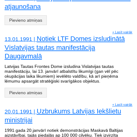
atjaunošana
Pievieno atmiņas
+ Lasīt vairāk
Notiek LTF Domes izsludinātā
13.01.1991 |
Vislatvijas tautas manifestācija
Daugavmalā
Latvijas Tautas Frontes Dome izsludina Vislatvijas tautas
manifestāciju, lai 13. janvārī atbalstītu likumīgi (gan vēl pēc
okupācijas laika likumiem) ievēlēto valdību, kā arī pieņēma
lēmumu apsargāt stratēģiski svarīgākos objektus.
Pievieno atmiņas
+ Lasīt vairāk
Uzbrukums Latvijas Iekšlietu
20.01.1991 |
ministrijai
1991.gada 20.janvārī notiek demonstrācijas Maskavā Baltijas
aizstāvībai, tajās piedalās ap 100 000 cilvēku. Tiek izvirzīta