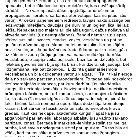
kuplās ģimenes? Protams, bija arī komunistu propagandas
apmautie, bet lielākoties tie bija proletārieši, kas nevīžoja kārtīgi
strādāt. No varenplašās dāsni apgādāja ar ieročiem un
propagandas literatūru sarkanos atbrīvotājus, kas nu jutās īstie
varoņi. Ar čekas paņēmieniem iedresēti, lavījās nakts aizsegā pie
iedzīvotāju mitekļiem, dauzījās pie durvīm un logiem, lika, lai laiž
iekšā. Nepaklausīgo mājām arī pielaida uguni, dažus nošāva vai
aizveda sev līdzi (uz neatgriešanos). Bandīti ņēma visu: ziepes,
sērkociņus, sāli, sveces, cimdus, zeķes, virsdrēbes un pat no
gultām norāva palagus. Manai tantei un onkulim lika no kājām
novilkt velteņus. Ja partizāni neatrada ēdamo, palika nikni, gāja
uz kūti un izveda pēdējo gotiņu, vaimanas nelīdzēja. Iebrūkot
Vecslabadā, izlaupīja veikalus, skolu, baznīcu un dzīvokļus, bet
lielākais guvums tiem bija spirta brūzī, kur dzēra, cik jaudāja, bet
līdzņemšanai lēja pat zābakos... Līdz rīta gaismai liesmoja
Vecslabada un bija dzirdamas varoņu klaigas. Tā ir tikai niecīga
daļa no sarkano partizānu varoņdarbiem. To tagad sāk noskaidrot
tiesībsargājošās instances, par kuru darbību jūs, akadēmiķa
kungs, tik necienīgi izsakāties. Noziegumi bija ne tikai nacistiem,
brūnajiem fašistiem, bet arī komunistiem, sarkanajiem fašistiem.
To, ka abas šīs noziedzīgās sistēmas bija radniecīgas, pierāda
fakti. Brūnie fašisti nomocīto upuru līķus dedzināja krematoriju
krāsnīs, bet sarkanie fašisti badā un salā nomērdētos krāva
grēdās. Kaut kas neklapē, akadēmiķa kungs! Tāpat kā jūsu
apgalvojumi par latviešu labprātīgu atbalstu jūsu vadīto sarkano
partizānu cīņās. Bet tāda ir marksistu-ļeņinistu-staļinistu melīgā
būtība, kad savus noziegumus uzveļ pat upuriem. Tā tas bija arī
vēlāk, kad tautas sāka atbrīvoties no komunisma žņaugiem -