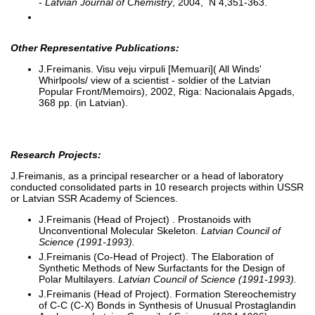
-
Latvian Journal of Chemistry
, 2004, N 4,351-363.
Other Representative Publications:
J.Freimanis. Visu veju virpuli [Memuari]( All Winds'
Whirlpools/ view of a scientist - soldier of the Latvian
Popular Front/Memoirs), 2002, Riga: Nacionalais Apgads,
368 pp. (in Latvian).
Research Projects:
J.Freimanis, as a principal researcher or a head of laboratory
conducted consolidated parts in 10 research projects within USSR
or Latvian SSR Academy of Sciences.
J.Freimanis (Head of Project) . Prostanoids with
Unconventional Molecular Skeleton.
Latvian Council of
Science (1991-1993).
J.Freimanis (Co-Head of Project). The Elaboration of
Synthetic Methods of New Surfactants for the Design of
Polar Multilayers.
Latvian Council of Science (1991-1993).
J.Freimanis (Head of Project). Formation Stereochemistry
of C-C (C-X) Bonds in Synthesis of Unusual Prostaglandin