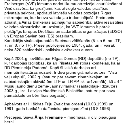
Freibergas (VVF) lēmuma nodot likumu otrreizējai caurlūkošanai.
Viņš uzsvēra, ka grozījumi, kas atvieglo valodas prasības
privātajā sektorā, apdraud latviešu valodas pozīcijas Rīgas
mikrorajonos, kur krievu valoda jau ir dominējošā. Freimanis
atbalstīja Ainas Blinkenas aicinājumu sabiedrībai aktīvi iesaistīties
valodas aizsardzībā un uzskatīja, ka VVF lēmums ir pārāk
piekāpīgs Eiropas Drošības un sadarbības organizācijas (EDSO)
un Eiropas Savienības (ES) prasībām.
Kandidējis visās atjaunotās Saeimas vēlēšanās (5. un 6. no LTF,
7. un 8. no TP). Presē publicējies no 1984. gada, un ir vairāk
nekā 320 sabiedriski - politisku avīžrakstu autors.
Kopš 2001.g. ievēlēts par Rīgas Domes (RD) deputātu (no TP),
kur darbojas Izglītības, kā arī Pilsētas Attīstības komitejās, kā arī
RD Pieminekļu Padomē. Kopš šī laikā darbojas arī
memuārliteratūras nozarē. Ir divu jaunu grāmatu autors: “Visu
vēju virpuļi”, 2002.g. (saturs: par savām zinātniskajām un
sabiedriskajām aktivitātēm LTF un LR AP, sk. arī zemāk), kā arī “
Mūsu jauno dienu zeme-Jaunsvirlauka” (sastādītājs-līdzautors,
2003.g., izd. Latvijas Akadēmiskā Bibliotēka; saturs: par savu
pamatskolu un bērnības pagastu).
Apbalvots ar III šķiras Triju Zvaigžņu ordeni (10.03.1999) un
1991. gada barikāžu dalībnieka piemiņas zīmi (16.8.1996).
Precējies. Sieva
Ārija Freimane
– medmāsa, ir divi pieauguši
bērni.