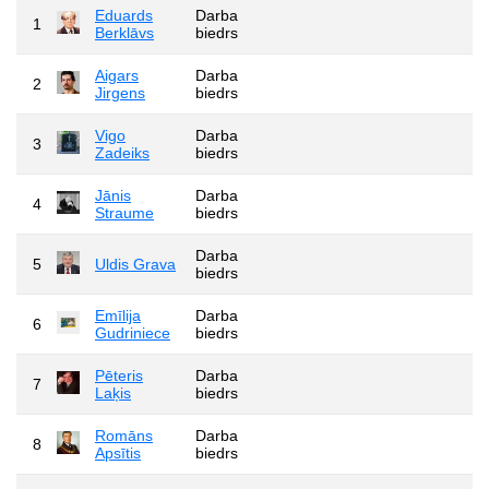
Eduards
Darba
1
Berklāvs
biedrs
Aigars
Darba
2
Jirgens
biedrs
Vigo
Darba
3
Zadeiks
biedrs
Jānis
Darba
4
Straume
biedrs
Darba
5
Uldis Grava
biedrs
Emīlija
Darba
6
Gudriniece
biedrs
Pēteris
Darba
7
Laķis
biedrs
Romāns
Darba
8
Apsītis
biedrs