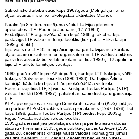
naftu saistītajās aktivitātēs.
Sabiedrisko darbību sācis kopš 1987.gada (Melngalvju nama
atjaunošanas iniciatīva, ekoloģiskās aktivitātes Olainē).
Parakstījis 8 autoru aicinājuma vēstuli Latvijas pilsoņiem
apvienoties LTF (Padomju Jaunatne, 17.7.1988).
Piedalījies LTF organizēšanā, un kopš 1988.g. oktobra bijis
pastāvīgs LTF valžu un domju loceklis (līdz pat LTF likvidācijai
1999.g. 9.okt.).
Bijis viens no LTF 31. maija Aicinājuma par Latvijas neatkarības
atjaunošanu iniciatoriem un organizatoriem. LTF valdēs atbildējis
par vides aizsardzību, vēlāk ārlietām, un līdz 1990.g. 12.aprīlim ir
bijis LTF ārlietu komitejas vadītājs.
1990. gadā ievēlēts par AP deputātu, kur bijis LTF frakcijas, vēlāk
frakcijas “Satversme” loceklis (1990-1993). Darbojies Ārlietu
komisijā, kādu laiku bijis arī tās priekšsēdētāja vietnieks.
Reorganizējoties LTF, kļuvis par Kristīgās Tautas Partijas (KTP)
valdes locekli (1996-1997), paliekot arī sabiedriskajā organizācijā
LTF.
KTP apvienojoties ar kristīgo Demokrātu savienību (KDS), pildījis
arī partijas KTP/KDS valdes locekļa pienākumus (1997-1998), bet
kopš 1998. gada ir Tautas Partijas (TP) biedrs, kopš 2003.g. - TP
Rīgas Novada nodaļas valdes loceklis.
1999.gadā iesaistījies publiskajā diskusijā par latviešu valodas
statusu - Freimanis 1999. gada publikācijās
Lauku Avīzē
(1999.
gada 20. decembris) kritizēja Valsts valodas likuma grozījumus,
kas tika pieņemti 1999. gada 9. decembrī pēc Vairas Vīķes-