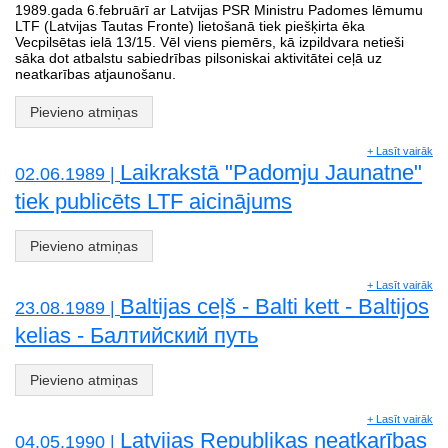
1989.gada 6.februārī ar Latvijas PSR Ministru Padomes lēmumu
LTF (Latvijas Tautas Fronte) lietošanā tiek piešķirta ēka
Vecpilsētas ielā 13/15. Vēl viens piemērs, kā izpildvara netieši
sāka dot atbalstu sabiedrības pilsoniskai aktivitātei ceļā uz
neatkarības atjaunošanu.
Pievieno atmiņas
+ Lasīt vairāk
Laikrakstā "Padomju Jaunatne"
02.06.1989 |
tiek publicēts LTF aicinājums
Pievieno atmiņas
+ Lasīt vairāk
Baltijas ceļš - Balti kett - Baltijos
23.08.1989 |
kelias - Балтийский путь
Pievieno atmiņas
+ Lasīt vairāk
Latvijas Republikas neatkarības
04.05.1990 |