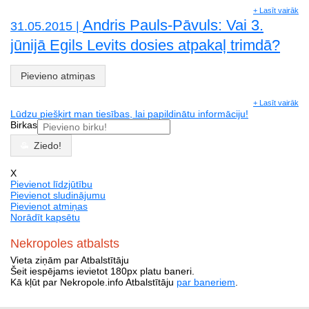
+ Lasīt vairāk
Andris Pauls-Pāvuls: Vai 3.
31.05.2015 |
jūnijā Egils Levits dosies atpakaļ trimdā?
Pievieno atmiņas
+ Lasīt vairāk
Lūdzu piešķirt man tiesības, lai papildinātu informāciju!
Birkas
Ziedo!
X
Pievienot līdzjūtību
Pievienot sludinājumu
Pievienot atmiņas
Norādīt kapsētu
Nekropoles atbalsts
Vieta ziņām par Atbalstītāju
Šeit iespējams ievietot 180px platu baneri.
Kā kļūt par Nekropole.info Atbalstītāju
par baneriem
.