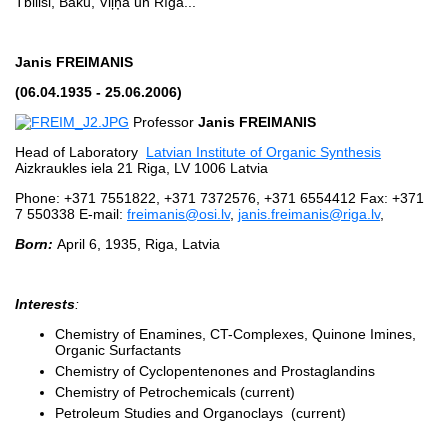
Tbilisi, Baku, Viļņā un Rīgā...
Janis FREIMANIS
(06.04.1935 - 25.06.2006)
Professor
Janis FREIMANIS
Head of Laboratory
Latvian Institute of Organic Synthesis
Aizkraukles iela 21 Riga, LV 1006 Latvia
Phone: +371 7551822, +371 7372576, +371 6554412 Fax: +371
7 550338 E-mail:
freimanis@osi.lv
,
janis.freimanis@riga.lv
,
Born:
April 6, 1935, Riga, Latvia
Interests
:
Chemistry of Enamines, CT-Complexes, Quinone Imines,
Organic Surfactants
Chemistry of Cyclopentenones and Prostaglandins
Chemistry of Petrochemicals (current)
Petroleum Studies and Organoclays (current)