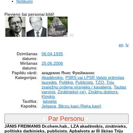
Notikumi
Pievieno šai personai bildi!
en
lv
Dzimšanas
06.04.1935
datums:
Miršanas
25.06.2006
datums:
Papildu vārdi:
академик Янис Фрейманис
Kategorijas:
Akadēmiķis
,
PSRS vai LPSR Valsts prēmijas
laureāts
,
Politiķis
,
Publicists
,
TZO, Triju
zvaigžņu ordeņa virsnieks / kavalieris
,
Tautas
varonis
,
Zinātnieks(-ce)
,
Zinātņu doktors
,
Ķīmiķis
Tautība:
latvietis
Kapsēta:
Jelgava, Bērzu kapi (Reķa kapi)
Par Personu
JĀNIS FREIMANIS Dr.chem.hab., LZA akadēmiķis, zinātnieks,
politisks darbinieks, publicists. Apbalvots ar III šķiras Triju