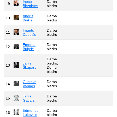
Inese
Darba
9
Birzniece
biedrs
Andris
Darba
10
Buiķis
biedrs
Imants
Darba
11
Daudišs
biedrs
Emerita
Darba
12
Buķele
biedrs
Darba
Jānis
biedrs,
13
Škapars
Domu
biedrs
Gustavs
Darba
14
Vanags
biedrs
Jānis
Darba
15
Gavars
biedrs
Edmunds
Darba
16
Lukevics
biedrs