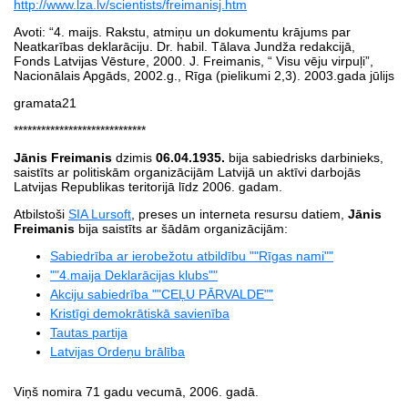
http://www.lza.lv/scientists/freimanisj.htm
Avoti: “4. maijs. Rakstu, atmiņu un dokumentu krājums par
Neatkarības deklarāciju. Dr. habil. Tālava Jundža redakcijā,
Fonds Latvijas Vēsture, 2000. J. Freimanis, “ Visu vēju virpuļi”,
Nacionālais Apgāds, 2002.g., Rīga (pielikumi 2,3). 2003.gada jūlijs
gramata21
*****************************
Jānis Freimanis
dzimis
06.04.1935.
bija sabiedrisks darbinieks,
saistīts ar politiskām organizācijām Latvijā un aktīvi darbojās
Latvijas Republikas teritorijā līdz 2006. gadam.
Atbilstoši
SIA Lursoft
, preses un interneta resursu datiem,
Jānis
Freimanis
bija saistīts ar šādām organizācijām:
Sabiedrība ar ierobežotu atbildību ""Rīgas nami""
""4.maija Deklarācijas klubs""
Akciju sabiedrība ""CEĻU PĀRVALDE""
Kristīgi demokrātiskā savienība
Tautas partija
Latvijas Ordeņu brālība
Viņš nomira 71 gadu vecumā, 2006. gadā.