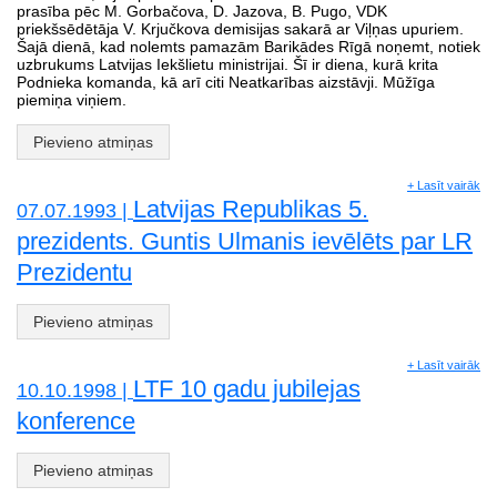
prasība pēc M. Gorbačova, D. Jazova, B. Pugo, VDK
priekšsēdētāja V. Krjučkova demisijas sakarā ar Viļņas upuriem.
Šajā dienā, kad nolemts pamazām Barikādes Rīgā noņemt, notiek
uzbrukums Latvijas Iekšlietu ministrijai. Šī ir diena, kurā krita
Podnieka komanda, kā arī citi Neatkarības aizstāvji. Mūžīga
piemiņa viņiem.
Pievieno atmiņas
+ Lasīt vairāk
Latvijas Republikas 5.
07.07.1993 |
prezidents. Guntis Ulmanis ievēlēts par LR
Prezidentu
Pievieno atmiņas
+ Lasīt vairāk
LTF 10 gadu jubilejas
10.10.1998 |
konference
Pievieno atmiņas