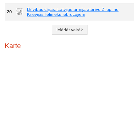
Brīvības cīņas: Latvijas armija atbrīvo Zilupi no
20
Krievijas lielinieku iebrucējiem
Ielādēt vairāk
Karte