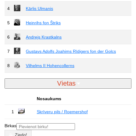
4
Kārlis Ulmanis
5
Heinrihs fon Štriks
6
Andrejs Krastkalns
7
Gustavs Adolfs Joahims Rīdigers fon der Golcs
8
Vilhelms II Hohencollerns
Vietas
Nosaukums
1
Skrīveru pils / Roemershof
Birkas
Ziedo!