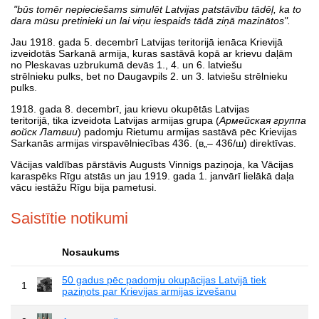
"būs tomēr nepieciešams simulēt Latvijas patstāvību tādēļ, ka to
dara mūsu pretinieki un lai viņu iespaids tādā ziņā mazinātos".
Jau 1918. gada 5. decembrī Latvijas teritorijā ienāca Krievijā
izveidotās Sarkanā armija, kuras sastāvā kopā ar krievu daļām
no Pleskavas uzbrukumā devās 1., 4. un 6. latviešu
strēlnieku pulks, bet no Daugavpils 2. un 3. latviešu strēlnieku
pulks.
1918. gada 8. decembrī, jau krievu okupētās Latvijas
teritorijā, tika izveidota Latvijas armijas grupa (
Армейская группа
войск Латвии
) padomju Rietumu armijas sastāvā pēc Krievijas
Sarkanās armijas virspavēlniecības 436. (в„– 436/ш) direktīvas.
Vācijas valdības pārstāvis Augusts Vinnigs paziņoja, ka Vācijas
karaspēks Rīgu atstās un jau 1919. gada 1. janvārī lielākā daļa
vācu iestāžu Rīgu bija pametusi.
Saistītie notikumi
Nosaukums
50 gadus pēc padomju okupācijas Latvijā tiek
1
paziņots par Krievijas armijas izvešanu