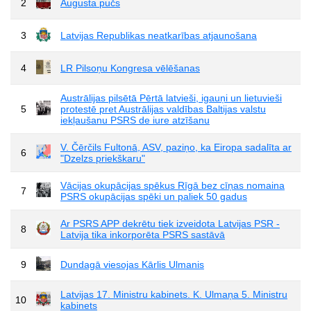
2
Augusta pučs
3
Latvijas Republikas neatkarības atjaunošana
4
LR Pilsoņu Kongresa vēlēšanas
Austrālijas pilsētā Pērtā latvieši, igauņi un lietuvieši
5
protestē pret Austrālijas valdības Baltijas valstu
iekļaušanu PSRS de iure atzīšanu
V. Čērčils Fultonā, ASV, paziņo, ka Eiropa sadalīta ar
6
"Dzelzs priekškaru"
Vācijas okupācijas spēkus Rīgā bez cīņas nomaina
7
PSRS okupācijas spēki un paliek 50 gadus
Ar PSRS APP dekrētu tiek izveidota Latvijas PSR -
8
Latvija tika inkorporēta PSRS sastāvā
9
Dundagā viesojas Kārlis Ulmanis
Latvijas 17. Ministru kabinets. K. Ulmaņa 5. Ministru
10
kabinets