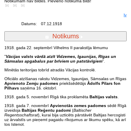
Notikumam nav bildes. Pievieno notikuma bildi!
lv
Datums:
07.12.1918
Notikums
1918. gada 22. septembrī Vilhelms II parakstīja lēmumu
"
Vācijas valsts vārdā atzīt Vidzemes, Igaunijas, Rīgas un
Sāmsalas apgabalus par brīviem un patstāvīgiem
".
Minētās teritorijas tobrīd atradās Vācijas kontrolē.
Oficiālo atzīšanas rakstu Vidzemes, Igaunijas, Sāmsalas un Rīgas
Apvienoto Zemju padomes
priekšsēdētājs
Ādolfs Pilars fon
Pilhavs
saņēma 16. oktobrī.
1918. gada 5. novembrī Rīgā tika proklamēta
Baltijas valsts
.
1918. gada 7. novembrī
Apvienotās zemes padomes
sēdē Rīgā
izveidoja
Baltijas Reģentu padomi
(
Baltischer
Regentsschaftsrat
), kurai bija uzticēts pārstāvēt Baltijas hercogisti
uz ārvalstīs un pieņemt pagaidu rīkojumus ar likumu spēku, kā arī
tos īstenot.