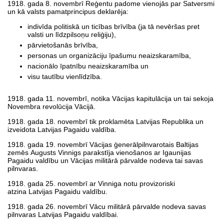
1918. gada 8. novembrī Reģentu padome vienojās par Satversmi
un kā valsts pamatprincipus deklarēja:
indivīda politiskā un ticības brīvība (ja tā nevēršas pret
valsti un līdzpilsoņu reliģiju),
pārvietošanās brīvība,
personas un organizāciju īpašumu neaizskaramība,
nacionālo īpatnību neaizskaramība un
visu tautību vienlīdzība.
1918. gada 11. novembrī, notika Vācijas kapitulācija un tai sekoja
Novembra revolūcija Vācijā.
1918. gada 18. novembrī tik proklamēta Latvijas Republika un
izveidota Latvijas Pagaidu valdība.
1918. gada 19. novembrī Vācijas ģenerālpilnvarotais Baltijas
zemēs Augusts Vinnigs parakstīja vienošanos ar Igaunijas
Pagaidu valdību un Vācijas militārā pārvalde nodeva tai savas
pilnvaras.
1918. gada 25. novembrī ar Vinniga notu provizoriski
atzina Latvijas Pagaidu valdību.
1918. gada 26. novembrī Vācu militārā pārvalde nodeva savas
pilnvaras Latvijas Pagaidu valdībai.