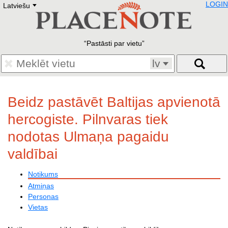
LOGIN
Latviešu
Deutsch
E
English
Русский
Lietuvių
Pastāsti par vietu
Latviešu
Francais
lv
Polski
Hebrew
Український
Beidz pastāvēt Baltijas apvienotā
Eestikeelne
hercogiste. Pilnvaras tiek
nodotas Ulmaņa pagaidu
valdībai
Notikums
Atmiņas
Personas
Vietas