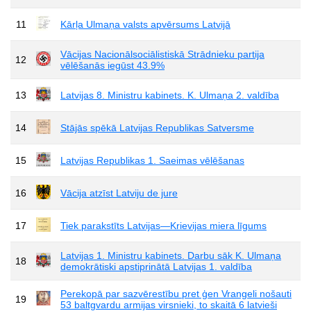
11
Kārļa Ulmaņa valsts apvērsums Latvijā
Vācijas Nacionālsociālistiskā Strādnieku partija
12
vēlēšanās iegūst 43.9%
13
Latvijas 8. Ministru kabinets. K. Ulmaņa 2. valdība
14
Stājās spēkā Latvijas Republikas Satversme
15
Latvijas Republikas 1. Saeimas vēlēšanas
16
Vācija atzīst Latviju de jure
17
Tiek parakstīts Latvijas—Krievijas miera līgums
Latvijas 1. Ministru kabinets. Darbu sāk K. Ulmaņa
18
demokrātiski apstiprinātā Latvijas 1. valdība
Perekopā par sazvērestību pret ģen Vrangeli nošauti
19
53 baltgvardu armijas virsnieki, to skaitā 6 latvieši