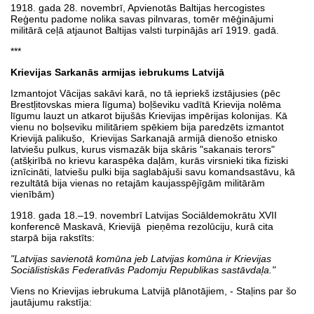
1918. gada 28. novembrī, Apvienotās Baltijas hercogistes
Reģentu padome nolika savas pilnvaras, tomēr mēģinājumi
militārā ceļā atjaunot Baltijas valsti turpinājās arī 1919. gadā.
***
Krievijas Sarkanās armijas iebrukums Latvijā
Izmantojot Vācijas sakāvi karā, no tā iepriekš izstājusies (pēc
Brestļitovskas miera līguma) boļševiku vadītā Krievija nolēma
līgumu lauzt un atkarot bijušās Krievijas impērijas kolonijas. Kā
vienu no boļseviku militāriem spēkiem bija paredzēts izmantot
Krievijā palikušo, Krievijas Sarkanajā armijā dienošo etnisko
latviešu pulkus, kurus vismazāk bija skāris "sakanais terors"
(atšķirībā no krievu karaspēka daļām, kurās virsnieki tika fiziski
iznīcināti, latviešu pulki bija saglabājuši savu komandsastāvu, kā
rezultātā bija vienas no retajām kaujasspējīgām militārām
vienībām)
1918. gada 18.–19. novembrī Latvijas Sociāldemokrātu XVII
konferencē Maskavā, Krievijā pieņēma rezolūciju, kurā cita
starpā bija rakstīts:
"Latvijas savienotā komūna jeb Latvijas komūna ir Krievijas
Sociālistiskās Federatīvās Padomju Republikas sastāvdaļa."
Viens no Krievijas iebrukuma Latvijā plānotājiem, - Staļins par šo
jautājumu rakstīja: