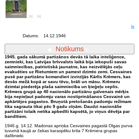
lv
Datums:
14.12.1946
Notikums
1945. gada sākumā partizānos devās tā laika inteliģence,
zemnieki, kas Latvijas brīvvalsts laikā bija iekopuši savas
saimniecības, patriotiskā jaunatne, kas neizvēlējās ceļu
evakuēties uz Rietumiem un pamest dzimto zemi. Cesvaines
pusē par partizānu komandieri izvirzījās Kārlis Krēmers, kas
devās mežā kopā ar savu tēvu, brāli un māsu. Krēmeru
dzimtai piederēja plaša saimniecība un ķieģeļu ceplis.
Krēmera grupā ap 40 nacionālo partizānu galvenais mērķis
bija nepieļaut padomju varas nostiprināšanos Cesvainē un
apkārtējos pagastos. Bruņotā pretošanās padomju režīmam
tika sagrauta tikai pēc 9 gadu cīņām. Daudzi nacionālie
partizāni tolaik netika apbedīti kapsētā, jo viņus dēvēja par
bandītiem.
1946.g. 14.12. Madonas apriņķa Cesvaines pagastā Olgas purva
tuvumā kaujā ar čekas karaspēku krita 7 Krēmera grupas
dalībnieki.