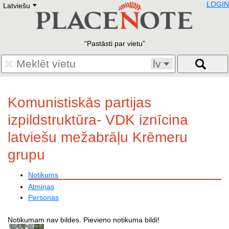
LOGIN
Latviešu
Deutsch
E
English
Русский
Lietuvių
Pastāsti par vietu
Latviešu
Francais
lv
Polski
Hebrew
Український
Komunistiskās partijas
Eestikeelne
izpildstruktūra- VDK iznīcina
latviešu mežabrāļu Krēmeru
grupu
Notikums
Atmiņas
Personas
Notikumam nav bildes. Pievieno notikuma bildi!