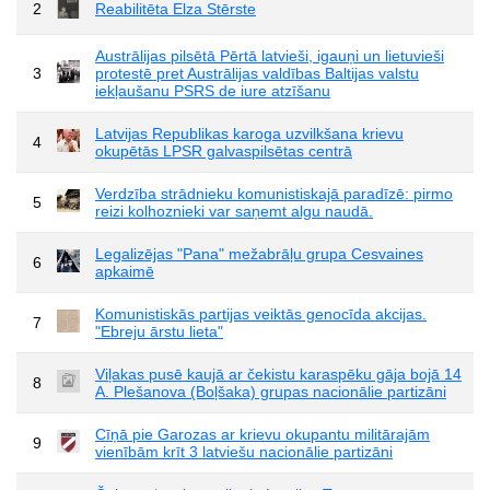
2
Reabilitēta Elza Stērste
Austrālijas pilsētā Pērtā latvieši, igauņi un lietuvieši
3
protestē pret Austrālijas valdības Baltijas valstu
iekļaušanu PSRS de iure atzīšanu
Latvijas Republikas karoga uzvilkšana krievu
4
okupētās LPSR galvaspilsētas centrā
Verdzība strādnieku komunistiskajā paradīzē: pirmo
5
reizi kolhoznieki var saņemt algu naudā.
Legalizējas "Pana" mežabrāļu grupa Cesvaines
6
apkaimē
Komunistiskās partijas veiktās genocīda akcijas.
7
"Ebreju ārstu lieta"
Viļakas pusē kaujā ar čekistu karaspēku gāja bojā 14
8
A. Plešanova (Boļšaka) grupas nacionālie partizāni
Cīņā pie Garozas ar krievu okupantu militārajām
9
vienībām krīt 3 latviešu nacionālie partizāni