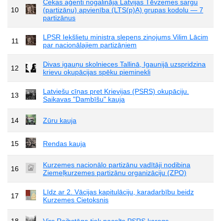
Čekas aģenti nogalināja Latvijas Tēvzemes sargu
10
(partizānu) apvienība (LTS(p)A) grupas kodolu — 7
partizānus
LPSR Iekšlietu ministra slepens ziņojums Vilim Lācim
11
par nacionālajiem partizāņiem
Divas igauņu skolnieces Tallinā, Igaunijā uzspridzina
12
krievu okupācijas spēku pieminekli
Latviešu cīņas pret Krievijas (PSRS) okupāciju.
13
Saikavas "Dambīšu" kauja
14
Zūru kauja
15
Rendas kauja
Kurzemes nacionālo partizānu vadītāji nodibina
16
Ziemeļkurzemes partizānu organizāciju (ZPO)
Līdz ar 2. Vācijas kapitulāciju, karadarbību beidz
17
Kurzemes Cietoksnis
18
Virs Reihstāga tiek pacelts PSRS karogs