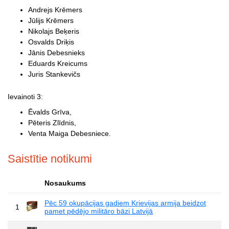
Andrejs Krēmers
Jūlijs Krēmers
Nikolajs Beķeris
Osvalds Driķis
Jānis Debesnieks
Eduards Kreicums
Juris Stankevičs
Ievainoti 3:
Ēvalds Grīva,
Pēteris Zlīdnis,
Venta Maiga Debesniece.
Saistītie notikumi
Nosaukums
Pēc 59 okupācijas gadiem Krievijas armija beidzot
1
pamet pēdējo militāro bāzi Latvijā