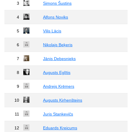
3
Simons Šustins
4
Alfons Noviks
5
Vilis Lācis
6
Nikolajs Beķeris
7
Jānis Debesnieks
8
Augusts Eglītis
9
Andrejs Krēmers
10
Augusts Kirhenšteins
11
Juris Stankevičs
12
Eduards Kreicums