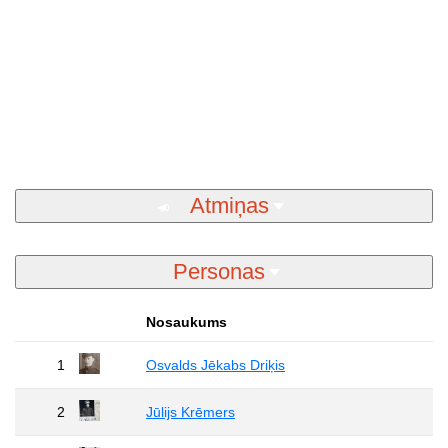
Atmiņas
Personas
Nosaukums
1
Osvalds Jēkabs Driķis
2
Jūlijs Krēmers