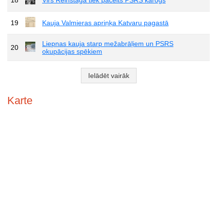
19
Kauja Valmieras apriņķa Katvaru pagastā
Liepnas kauja starp mežabrāļiem un PSRS
20
okupācijas spēkiem
Ielādēt vairāk
Karte