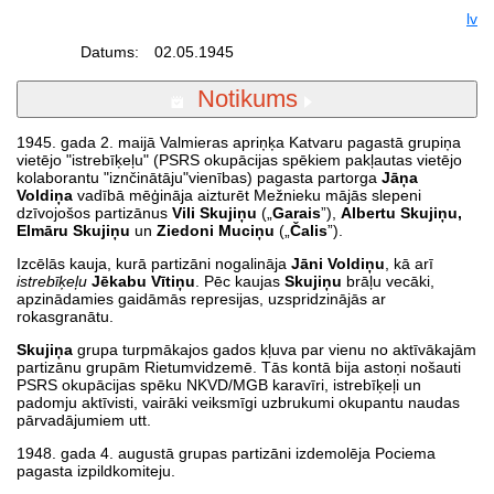
lv
Datums:
02.05.1945
Notikums
1945. gada 2. maijā Valmieras apriņķa Katvaru pagastā grupiņa
vietējo "istrebīķeļu" (PSRS okupācijas spēkiem pakļautas vietējo
kolaborantu "iznčinātāju"vienības) pagasta partorga
Jāņa
Voldiņa
vadībā mēģināja aizturēt Mežnieku mājās slepeni
dzīvojošos partizānus
Vili Skujiņu
(„
Garais
”),
Albertu Skujiņu,
Elmāru Skujiņu
un
Ziedoni Muciņu
(„
Čalis
”).
Izcēlās kauja, kurā partizāni nogalināja
Jāni Voldiņu
, kā arī
istrebīķeļu
Jēkabu Vītiņu
. Pēc kaujas
Skujiņu
brāļu vecāki,
apzinādamies gaidāmās represijas, uzspridzinājās ar
rokasgranātu.
Skujiņa
grupa turpmākajos gados kļuva par vienu no aktīvākajām
partizānu grupām Rietumvidzemē. Tās kontā bija astoņi nošauti
PSRS okupācijas spēku NKVD/MGB karavīri, istrebīķeļi un
padomju aktīvisti, vairāki veiksmīgi uzbrukumi okupantu naudas
pārvadājumiem utt.
1948. gada 4. augustā grupas partizāni izdemolēja Pociema
pagasta izpildkomiteju.