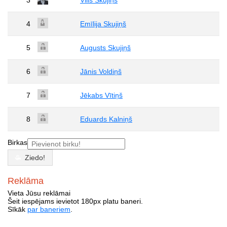
3
Vilis Skujiņš
4
Emīlija Skujiņš
5
Augusts Skujiņš
6
Jānis Voldiņš
7
Jēkabs Vītiņš
8
Eduards Kalniņš
Birkas
Ziedo!
Reklāma
Vieta Jūsu reklāmai
Šeit iespējams ievietot 180px platu baneri.
Sīkāk
par baneriem
.