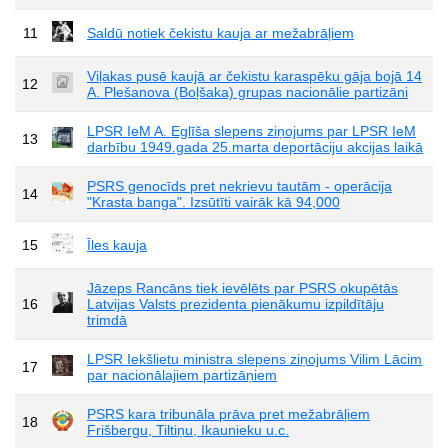
11
Saldū notiek čekistu kauja ar mežabrāļiem
Viļakas pusē kaujā ar čekistu karaspēku gāja bojā 14
12
A. Plešanova (Boļšaka) grupas nacionālie partizāni
LPSR IeM A. Eglīša slepens ziņojums par LPSR IeM
13
darbību 1949.gada 25.marta deportāciju akcijas laikā
PSRS genocīds pret nekrievu tautām - operācija
14
"Krasta banga". Izsūtīti vairāk kā 94,000
15
Īles kauja
Jāzeps Rancāns tiek ievēlēts par PSRS okupētās
16
Latvijas Valsts prezidenta pienākumu izpildītāju
trimdā
LPSR Iekšlietu ministra slepens ziņojums Vilim Lācim
17
par nacionālajiem partizāņiem
PSRS kara tribunāla prāva pret mežabrāļiem
18
Frišbergu, Tiltiņu, Ikaunieku u.c.