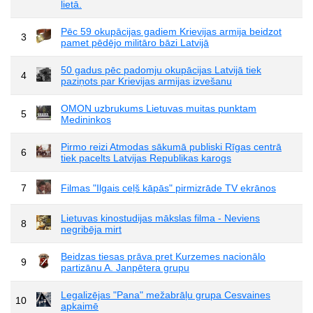
lietā.
Pēc 59 okupācijas gadiem Krievijas armija beidzot
3
pamet pēdējo militāro bāzi Latvijā
50 gadus pēc padomju okupācijas Latvijā tiek
4
paziņots par Krievijas armijas izvešanu
OMON uzbrukums Lietuvas muitas punktam
5
Medininkos
Pirmo reizi Atmodas sākumā publiski Rīgas centrā
6
tiek pacelts Latvijas Republikas karogs
7
Filmas "Ilgais ceļš kāpās" pirmizrāde TV ekrānos
Lietuvas kinostudijas mākslas filma - Neviens
8
negribēja mirt
Beidzas tiesas prāva pret Kurzemes nacionālo
9
partizānu A. Janpētera grupu
Legalizējas "Pana" mežabrāļu grupa Cesvaines
10
apkaimē