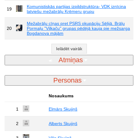
Komunistiskās partijas izpildstruktūra- VDK iznīcina
19
latviešu mežabrāļu Krēmeru grupu
Mežabrāļu cīņas pret PSRS okupāciju Sēlijā. Brāļu
20
Pormaļu "Vilkaču" grupas pēdējā kauja pie mežsarga
Bogdanova mājām
Ielādēt vairāk
Atmiņas
Personas
Nosaukums
1
Elmārs Skujiņš
2
Alberts Skujiņš