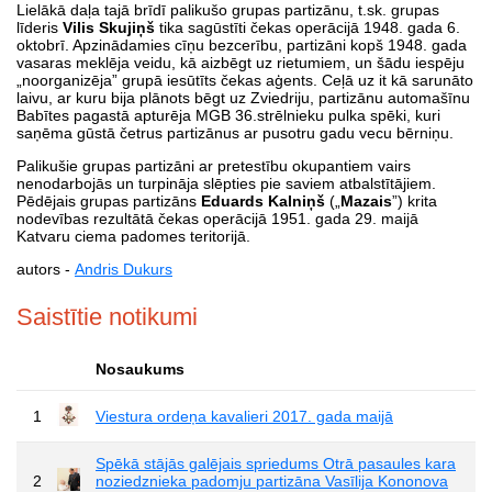
Lielākā daļa tajā brīdī palikušo grupas partizānu, t.sk. grupas
līderis
Vilis Skujiņš
tika sagūstīti čekas operācijā 1948. gada 6.
oktobrī. Apzinādamies cīņu bezcerību, partizāni kopš 1948. gada
vasaras meklēja veidu, kā aizbēgt uz rietumiem, un šādu iespēju
„noorganizēja” grupā iesūtīts čekas aģents. Ceļā uz it kā sarunāto
laivu, ar kuru bija plānots bēgt uz Zviedriju, partizānu automašīnu
Babītes pagastā apturēja MGB 36.strēlnieku pulka spēki, kuri
saņēma gūstā četrus partizānus ar pusotru gadu vecu bērniņu.
Palikušie grupas partizāni ar pretestību okupantiem vairs
nenodarbojās un turpināja slēpties pie saviem atbalstītājiem.
Pēdējais grupas partizāns
Eduards Kalniņš
(„
Mazais
”) krita
nodevības rezultātā čekas operācijā 1951. gada 29. maijā
Katvaru ciema padomes teritorijā.
autors -
Andris Dukurs
Saistītie notikumi
Nosaukums
1
Viestura ordeņa kavalieri 2017. gada maijā
Spēkā stājās galējais spriedums Otrā pasaules kara
2
noziedznieka padomju partizāna Vasīlija Kononova