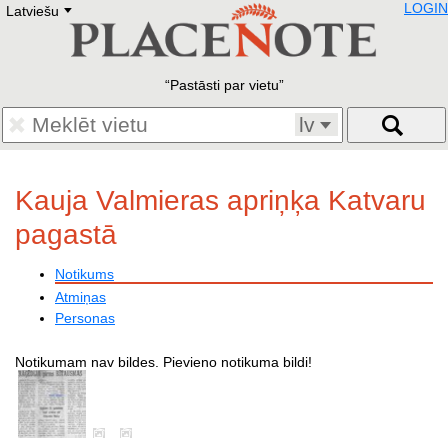
LOGIN
Latviešu
Deutsch
E
English
Русский
Lietuvių
Pastāsti par vietu
Latviešu
Francais
lv
Polski
Hebrew
Український
Kauja Valmieras apriņķa Katvaru
Eestikeelne
pagastā
Notikums
Atmiņas
Personas
Notikumam nav bildes. Pievieno notikuma bildi!