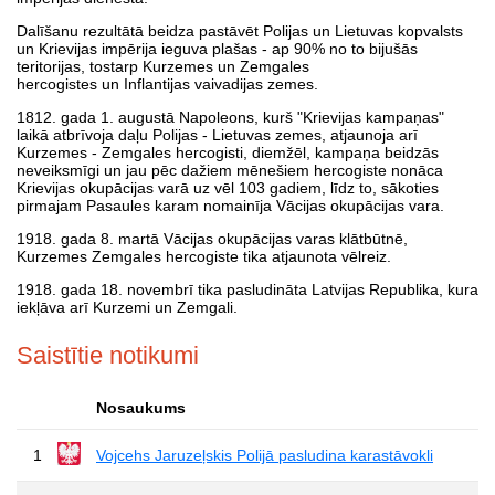
Dalīšanu rezultātā beidza pastāvēt Polijas un Lietuvas kopvalsts
un Krievijas impērija ieguva plašas - ap 90% no to bijušās
teritorijas, tostarp Kurzemes un Zemgales
hercogistes un Inflantijas vaivadijas zemes.
1812. gada 1. augustā Napoleons, kurš "Krievijas kampaņas"
laikā atbrīvoja daļu Polijas - Lietuvas zemes, atjaunoja arī
Kurzemes - Zemgales hercogisti, diemžēl, kampaņa beidzās
neveiksmīgi un jau pēc dažiem mēnešiem hercogiste nonāca
Krievijas okupācijas varā uz vēl 103 gadiem, līdz to, sākoties
pirmajam Pasaules karam nomainīja Vācijas okupācijas vara.
1918. gada 8. martā Vācijas okupācijas varas klātbūtnē,
Kurzemes Zemgales hercogiste tika atjaunota vēlreiz.
1918. gada 18. novembrī tika pasludināta Latvijas Republika, kura
iekļāva arī Kurzemi un Zemgali.
Saistītie notikumi
Nosaukums
1
Vojcehs Jaruzeļskis Polijā pasludina karastāvokli