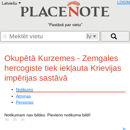
LOGIN
Latviešu
Deutsch
E
English
Русский
Lietuvių
Pastāsti par vietu
Latviešu
Francais
lv
Polski
Hebrew
Український
Okupētā Kurzemes - Zemgales
Eestikeelne
hercogiste tiek iekļauta Krievijas
impērijas sastāvā
Notikums
Atmiņas
Personas
Notikumam nav bildes. Pievieno notikuma bildi!
lv