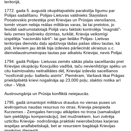
teritorijā,
1772. gada 5. augustā okupētajvalstis parakstīja līgumu par
Polijas sadalīšanu. Polijas-Lietuvas valdnieks Staņislavs
Poņatovskis protestēja pret Krievijas un Prūsijas vienošanos,
tomēr viņam nebija reālas militāras varas, lai tai pretotos, jo
feodāli sadrumstalotajā Polijā varu faktiski kontrolēja "magnāti"-
lielu zemes īpašnieku dzimtas, turklāt, Krievija veiksmīgi
izspēlēja "nacionālo kārti"- lai gan lielāko Polijas- Lietivas
teritorijas dienvidu daļu apdzīvoja tādas pašas slāvu tautas, kā
poļi, krieviem jau ātrāk bija izdevies pārliecināt ukraiņus u.c.
dienvidaustrumeiropas tautas par atbalstu Krievijai, nevis Polijai.
1794. gadā Polijas- Lietuvas zemēs sākās plaša sacelšanās pret
Krievijas okupāciju Koscjuško vadībā, taču nevienlīdzīgo spēku un
citu kaimiņvalstu neitralitātes dēļ, Krievijai izdevās sacelšanos
"noslīcināt poļu- baltiešu asinīs". Piemēram, Varšavā tikai Prāgas
priekšpilsētā krievi nogalināja ap 23,000 poļu; slaktiņi notika arī
citur - Viļņā.
Austroungārija un Prūsija konfliktā neiejaucās.
1795. gadā izmantojot militārus draudus no vienas puses un
ievērojamus naudas resursus no otras, Krievija piespieda
Kurzemes - Zemgales hercogu atkāpties no troņa (samaksājot
tam pieklājīgu kompensāciju), bet muižniekiem, kuri zvērēja
uzticību Krievijai- nodrošināja praktiski neierobežotas karjeras
iespējas analfabetiskajā, bet ar resursiem bagātajā Krievijas
impērijas dienestā.