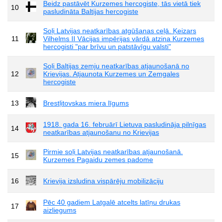
Beidz pastāvēt Kurzemes hercogiste, tās vietā tiek
10
pasludināta Baltijas hercogiste
Soļi Latvijas neatkarības atgūšanas ceļā. Ķeizars
11
Vilhelms II Vācijas impērijas vārdā atzina Kurzemes
hercogisti "par brīvu un patstāvīgu valsti"
Soļi Baltijas zemju neatkarības atjaunošanā no
12
Krievijas. Atjaunota Kurzemes un Zemgales
hercogiste
13
Brestļitovskas miera līgums
1918. gada 16. februārī Lietuva pasludināja pilnīgas
14
neatkarības atjaunošanu no Krievijas
Pirmie soļi Latvijas neatkarības atjaunošanā.
15
Kurzemes Pagaidu zemes padome
16
Krievija izsludina vispārēju mobilizāciju
Pēc 40 gadiem Latgalē atcelts latīņu drukas
17
aizliegums