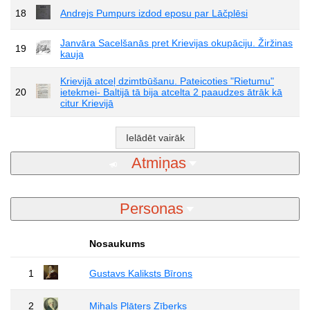
18
Andrejs Pumpurs izdod eposu par Lāčplēsi
Janvāra Sacelšanās pret Krievijas okupāciju. Žiržinas
19
kauja
Krievijā atceļ dzimtbūšanu. Pateicoties "Rietumu"
20
ietekmei- Baltijā tā bija atcelta 2 paaudzes ātrāk kā
citur Krievijā
Ielādēt vairāk
Atmiņas
Personas
Nosaukums
1
Gustavs Kaliksts Bīrons
2
Mihals Plāters Zīberks