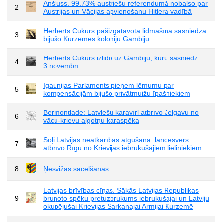
Anšluss. 99.73% austriešu referendumā nobalso par
2
Austrijas un Vācijas apvienošanu Hitlera vadībā
Herberts Cukurs pašizgatavotā lidmašīnā sasniedza
3
bijušo Kurzemes koloniju Gambiju
Herberts Cukurs izlido uz Gambiju, kuru sasniedz
4
3.novembrī
Igaunijas Parlaments pieņem lēmumu par
5
kompensācijām bijušo privātmuižu īpašniekiem
Bermontiāde: Latviešu karavīri atbrīvo Jelgavu no
6
vācu-krievu algotņu karaspēka
Soļi Latvijas neatkarības atgūšanā: landesvērs
7
atbrīvo Rīgu no Krievijas iebrukušajiem lieliniekiem
8
Ņesvižas sacelšanās
Latvijas brīvības cīņas. Sākās Latvijas Republikas
9
bruņoto spēku pretuzbrukums iebrukušajai un Latviju
okupējušai Krievijas Sarkanajai Armijai Kurzemē