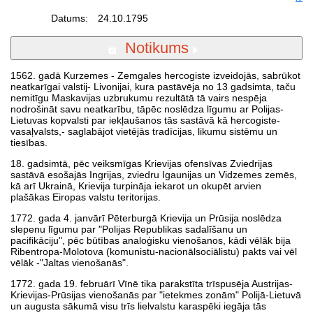
Datums:
24.10.1795
Notikums
1562. gadā Kurzemes - Zemgales hercogiste izveidojās, sabrūkot
neatkarīgai valstij- Livonijai, kura pastāvēja no 13 gadsimta, taču
nemitīgu Maskavijas uzbrukumu rezultātā tā vairs nespēja
nodrošināt savu neatkarību, tāpēc noslēdza līgumu ar Polijas-
Lietuvas kopvalsti par iekļaušanos tās sastāvā kā hercogiste-
vasaļvalsts,- saglabājot vietējās tradīcijas, likumu sistēmu un
tiesības.
18. gadsimtā, pēc veiksmīgas Krievijas ofensīvas Zviedrijas
sastāvā esošajās Ingrijas, zviedru Igaunijas un Vidzemes zemēs,
kā arī Ukrainā, Krievija turpināja iekarot un okupēt arvien
plašākas Eiropas valstu teritorijas.
1772. gada 4. janvārī Pēterburgā Krievija un Prūsija noslēdza
slepenu līgumu par "Polijas Republikas sadalīšanu un
pacifikāciju", pēc būtības analoģisku vienošanos, kādi vēlāk bija
Ribentropa-Molotova (komunistu-nacionālsociālistu) pakts vai vēl
vēlāk -"Jaltas vienošanās".
1772. gada 19. februārī Vīnē tika parakstīta trīspusēja Austrijas-
Krievijas-Prūsijas vienošanās par "ietekmes zonām" Polijā-Lietuvā
un augusta sākumā visu trīs lielvalstu karaspēki iegāja tās