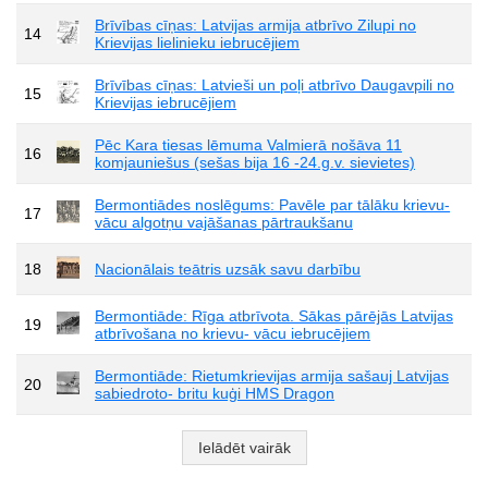
Brīvības cīņas: Latvijas armija atbrīvo Zilupi no
14
Krievijas lielinieku iebrucējiem
Brīvības cīņas: Latvieši un poļi atbrīvo Daugavpili no
15
Krievijas iebrucējiem
Pēc Kara tiesas lēmuma Valmierā nošāva 11
16
komjauniešus (sešas bija 16 -24.g.v. sievietes)
Bermontiādes noslēgums: Pavēle par tālāku krievu-
17
vācu algotņu vajāšanas pārtraukšanu
18
Nacionālais teātris uzsāk savu darbību
Bermontiāde: Rīga atbrīvota. Sākas pārējās Latvijas
19
atbrīvošana no krievu- vācu iebrucējiem
Bermontiāde: Rietumkrievijas armija sašauj Latvijas
20
sabiedroto- britu kuģi HMS Dragon
Ielādēt vairāk