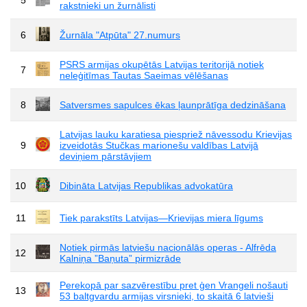
rakstnieki un žurnālisti
6
Žurnāla "Atpūta" 27.numurs
PSRS armijas okupētās Latvijas teritorijā notiek
7
neleģitīmas Tautas Saeimas vēlēšanas
8
Satversmes sapulces ēkas ļaunprātīga dedzināšana
Latvijas lauku karatiesa piespriež nāvessodu Krievijas
9
izveidotās Stučkas marionešu valdības Latvijā
deviņiem pārstāvjiem
10
Dibināta Latvijas Republikas advokatūra
11
Tiek parakstīts Latvijas—Krievijas miera līgums
Notiek pirmās latviešu nacionālās operas - Alfrēda
12
Kalniņa ”Baņuta” pirmizrāde
Perekopā par sazvērestību pret ģen Vrangeli nošauti
13
53 baltgvardu armijas virsnieki, to skaitā 6 latvieši