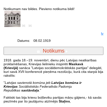
Notikumam nav bildes. Pievieno notikuma bildi!
lv
Datums:
08.02.1919
Notikums
1918. gada 18.–19. novembrī, dienu pēc Latvijas neatkarības
proklamēšanas, Krievijas lielinieku inspirēti
Maskavā
(Krievijā)
sanāca "Latvijas sociāldemokrātiskās partijas" delegāti,
kuri savā XVII konferencē pieņēma rezolūciju, kurā cita starpā bija
rakstīts:
"
Latvijas savienotā komūna jeb
Latvijas komūna ir
Krievijas
Sociālistiskās Federatīvās Padomju
Republikas
sastāvdaļa
."
Faktiski tas bija krievu boļševiku partijas māņu gājiens,- kā savās
piezīmēs par šo jautājumu atzīmējis
Staļins
,