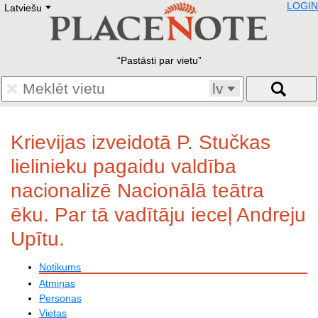
LOGIN
Latviešu
Deutsch
E
English
Русский
Lietuvių
Pastāsti par vietu
Latviešu
Francais
lv
Polski
Hebrew
Український
Krievijas izveidotā P. Stučkas
Eestikeelne
lielinieku pagaidu valdība
nacionalizē Nacionālā teātra
ēku. Par tā vadītāju ieceļ Andreju
Upītu.
Notikums
Atmiņas
Personas
Vietas