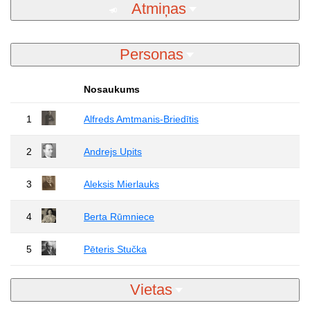
Atmiņas
Personas
Nosaukums
1
Alfreds Amtmanis-Briedītis
2
Andrejs Upits
3
Aleksis Mierlauks
4
Berta Rūmniece
5
Pēteris Stučka
Vietas