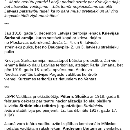
"...kāpēc nebūtu pareizi Latviju padarīt uzreiz par Krievijas daļu,
bet atsevišķu veidojumu ...būs tomēr nepieciešams simulēt
Latvijas patstāvību tādēļ, ka to dara mūsu pretinieki un lai viņu
iespaids tādā ziņā mazinātos".
***
Jau 1918. gada 5. decembrī Latvijas teritorijā ienāca
Krievijas
Sarkanā armija
, kuras sastāvā kopā ar krievu daļām
no Pleskavas uzbrukumā devās 1., 4. un 6. latviešu
strēlnieku pulks, bet no Daugavpils- 2. un 3. latviešu strēlnieku
pulks.
Krievijas Sarkanarmija, nesastopot būtisku pretestību, ātri vien
ieņēma lielāko daļu Latvijas teritorijas, atstājot Kārļa Ulmaņa, bet
pēc 1919. gada 16. aprīļa apvērsuma- Andrieva
Niedras vadītās Latvijas Pagaidu valdības kontrolē
vienīgi Kurzemes teritoriju uz rietumiem no Ventas.
***
LSPR Valdības priekšsēdētājs
Pēteris Stučka
ar 1919. gada 8.
februāra dekrētu par teātru nacionalizāciju šo ēku piešķīra
latviešu
Strādnieku teātrim
(organizācijas
Strādnieku
teātra
statūti bija jau pieņemti, t.i., tas dibināts 1917. gada 17.
jūlijā).
Jaunā vara teātra vadību uztic Izglītības komisariāta Mākslas
nodaļas vadītājam rakstniekam
Andrejam Upitam
un vienlaikus