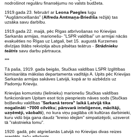
nodrošinot regulāru finansējumu no valsts budžeta.
1919.gada 23. februārī ar
Leona Paegles
lugu
"Augšāmcelšanās" (
Alfreda Amtmaņa-Briedīša
režijā) tas
uzsāka savu darbību.
1919.gada 22. maijā, pēc Rīgas atbrīvošanas no Krievijas
Sarkanās armijas, marionešu- "LSPR valdībai" un armijai nācās
evakuēties no Rīgas uz Latgali, bet 15. augustā Kurzemes
divīzijas štābs rekvizēja abus pilsētas teātrus -
Strādnieku
teātris
savu darbu pārtrauca.
***
Tā paša, 1919. gada beigās, Stučkas valdības LSPR Izglītības
komisariāta mākslas departamenta vadītājs A. Upits pēc Krievijas
Sarkanās armijas sakāves Latvijā, kopā ar to aizbēdzis uz
Padomju Krieviju.
Krievijas komunistu (lielinieku) marionešu Stučkas valdības
funkcionāram Upitam esot ticis piespriests nāves sods (Stučkas
boļševiku valdības "
Sarkanā terora" laikā Latvijā tika
nogalināti ~7000 cilvēku; pārsvarā inteliģence, mācītāji,
uzņēmēji, vācbalti
), no kura viņu paglāba citi kultūras darbinieki,
kuru vidū bija gana daudz "kreiso idejām" simpatizējoši, uzsverot
tā "rakstnieka lomu".
1920. gadā, pēc atgriešanās Latvijā no Krievijas divas reizes
arestēts, taču atbrīvots.