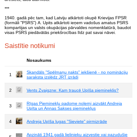
***
1940. gadā pēc tam, kad Latviju atkārtoti okupē Krievijas FPSR
(formāli "PSRS") A. Upits atkārtoti ieņem vadošus amatus PSRS
kompartijas un valsts okupācijas pārvaldes nomenklatūrā, baudot
visas PSRS piedāvātās priekšrocības līdz pat savai nāvei.
Saistītie notikumi
Nosaukums
Skandāls "Spēlmaņu nakts" iekšienē - no nomināciju
1
saraksta izslēdz JRT izrādi
2
Vents Zvaigzne: Kam traucē Upīša piemineklis?
Rīgas Pieminekļu padome nolemj aizvākt Andreja
3
Upīta un Annas Sakses pieminekļus
4
Andreja Upīša lugas "Sieviete" pirmizrāde
Apzināti 1941.gadā lielinieku aizvestie vai pazudušie
5